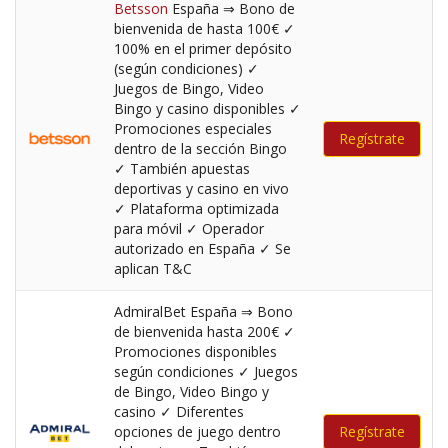
Betsson
España ⇒ Bono de
bienvenida de hasta 100€ ✓
100% en el primer depósito
(según condiciones) ✓
Juegos de Bingo, Video
Bingo y casino disponibles ✓
Promociones especiales
Regístrate
dentro de la sección Bingo
✓ También apuestas
deportivas y casino en vivo
✓ Plataforma optimizada
para móvil ✓ Operador
autorizado en España ✓ Se
aplican T&C
AdmiralBet España ⇒ Bono
de bienvenida hasta 200€ ✓
Promociones disponibles
según condiciones ✓ Juegos
de Bingo, Video Bingo y
casino ✓ Diferentes
opciones de juego dentro
Regístrate