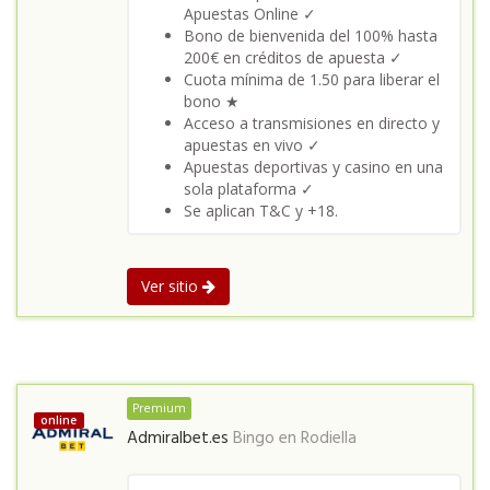
Apuestas Online ✓
Bono de bienvenida del 100% hasta
200€ en créditos de apuesta ✓
Cuota mínima de 1.50 para liberar el
bono ★
Acceso a transmisiones en directo y
apuestas en vivo ✓
Apuestas deportivas y casino en una
sola plataforma ✓
Se aplican T&C y +18.
Ver sitio
Premium
online
Admiralbet.es
Bingo en
Rodiella