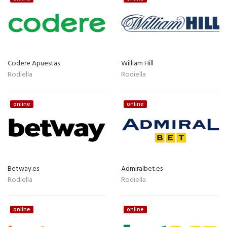
Codere Apuestas
William Hill
Rodiella
Rodiella
online
online
Betway.es
Admiralbet.es
Rodiella
Rodiella
online
online