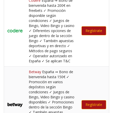
Codere
España ⇒ Bono de
bienvenida hasta 200€ en
freebets ✓ Promoción
disponible según
condiciones ✓ Juegos de
Bingo, Video Bingo y casino
✓ Diferentes opciones de
Regístrate
juego dentro de la sección
Bingo ✓ También apuestas
deportivas y en directo ✓
Métodos de pago seguros
✓ Operador autorizado en
España ✓ Se aplican T&C
Betway
España ⇒ Bono de
bienvenida hasta 150€ ✓
Promoción en varios
depósitos según
condiciones ✓ Juegos de
Bingo, Video Bingo y casino
disponibles ✓ Promociones
Regístrate
dentro de la sección Bingo
✓ También apuestas