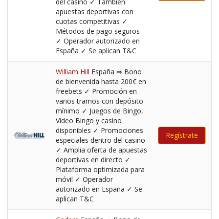
del casino ✓ También
apuestas deportivas con
cuotas competitivas ✓
Métodos de pago seguros
✓ Operador autorizado en
España ✓ Se aplican T&C
William Hill
España ⇒ Bono
de bienvenida hasta 200€ en
freebets ✓ Promoción en
varios tramos con depósito
mínimo ✓ Juegos de Bingo,
Video Bingo y casino
disponibles ✓ Promociones
Regístrate
especiales dentro del casino
✓ Amplia oferta de apuestas
deportivas en directo ✓
Plataforma optimizada para
móvil ✓ Operador
autorizado en España ✓ Se
aplican T&C