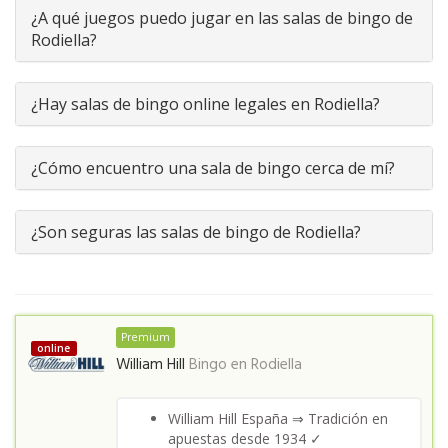
¿A qué juegos puedo jugar en las salas de bingo de
Rodiella?
¿Hay salas de bingo online legales en Rodiella?
¿Cómo encuentro una sala de bingo cerca de mí?
¿Son seguras las salas de bingo de Rodiella?
Premium
online
William Hill
Bingo en
Rodiella
William Hill España ⇒ Tradición en
apuestas desde 1934 ✓