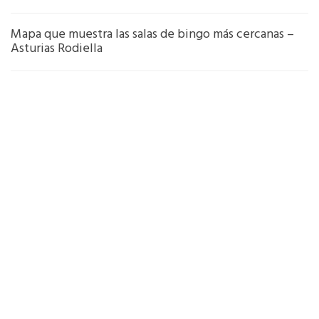
Mapa que muestra las salas de bingo más cercanas –
Asturias Rodiella