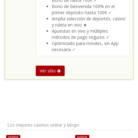
Bono de hasta 100€ ✓
Bono de bienvenida 100% en el
primer depósito hasta 100€ ✓
Amplia selección de deportes, casino
y ruleta en vivo ★
Apuestas en vivo y múltiples
métodos de pago seguros ✓
Optimizado para móviles, sin App
necesaria ✓
Ver sitio
Los mejores casinos online y bingo:
online
online