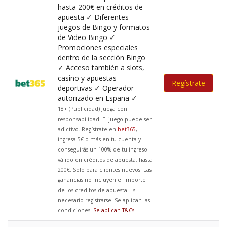
hasta 200€ en créditos de
apuesta ✓ Diferentes
juegos de Bingo y formatos
de Video Bingo ✓
Promociones especiales
dentro de la sección Bingo
✓ Acceso también a slots,
casino y apuestas
Regístrate
deportivas ✓ Operador
autorizado en España ✓
18+ (Publicidad) Juega con
responsabilidad. El juego puede ser
adictivo. Regístrate en
bet365
,
ingresa 5€ o más en tu cuenta y
conseguirás un 100% de tu ingreso
válido en créditos de apuesta, hasta
200€. Solo para clientes nuevos. Las
ganancias no incluyen el importe
de los créditos de apuesta. Es
necesario registrarse. Se aplican las
condiciones.
Se aplican T&Cs
.