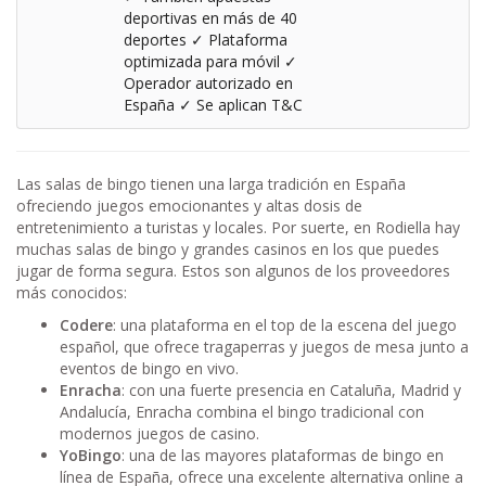
deportivas en más de 40
deportes ✓ Plataforma
optimizada para móvil ✓
Operador autorizado en
España ✓ Se aplican T&C
Las salas de bingo tienen una larga tradición en España
ofreciendo juegos emocionantes y altas dosis de
entretenimiento a turistas y locales. Por suerte, en Rodiella hay
muchas salas de bingo y grandes casinos en los que puedes
jugar de forma segura. Estos son algunos de los proveedores
más conocidos:
Codere
: una plataforma en el top de la escena del juego
español, que ofrece tragaperras y juegos de mesa junto a
eventos de bingo en vivo.
Enracha
: con una fuerte presencia en Cataluña, Madrid y
Andalucía, Enracha combina el bingo tradicional con
modernos juegos de casino.
YoBingo
: una de las mayores plataformas de bingo en
línea de España, ofrece una excelente alternativa online a