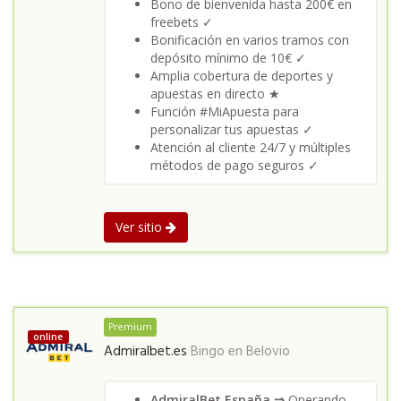
Bono de bienvenida hasta 200€ en
freebets ✓
Bonificación en varios tramos con
depósito mínimo de 10€ ✓
Amplia cobertura de deportes y
apuestas en directo ★
Función #MiApuesta para
personalizar tus apuestas ✓
Atención al cliente 24/7 y múltiples
métodos de pago seguros ✓
Ver sitio
Premium
online
Admiralbet.es
Bingo en
Belovio
AdmiralBet España ⇒
Operando