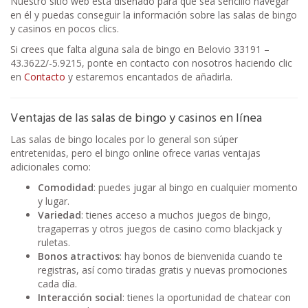
Nuestro sitio web está diseñado para que sea sencillo navegar
en él y puedas conseguir la información sobre las salas de bingo
y casinos en pocos clics.
Si crees que falta alguna sala de bingo en Belovio 33191 –
43.3622/-5.9215, ponte en contacto con nosotros haciendo clic
en
Contacto
y estaremos encantados de añadirla.
Ventajas de las salas de bingo y casinos en línea
Las salas de bingo locales por lo general son súper
entretenidas, pero el bingo online ofrece varias ventajas
adicionales como:
Comodidad
: puedes jugar al bingo en cualquier momento
y lugar.
Variedad
: tienes acceso a muchos juegos de bingo,
tragaperras y otros juegos de casino como blackjack y
ruletas.
Bonos atractivos
: hay bonos de bienvenida cuando te
registras, así como tiradas gratis y nuevas promociones
cada día.
Interacción social
: tienes la oportunidad de chatear con