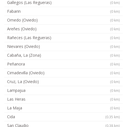
Gallegos (Las Regueras)
(0 km)
Fabarin
(0 km)
Omedo (Oviedo)
(0 km)
Areñes (Oviedo)
(0 km)
Rañeces (Las Regueras)
(0 km)
Nievares (Oviedo)
(0 km)
Cabaña, La (Zona)
(0 km)
Peñanora
(0 km)
Cimadevilla (Oviedo)
(0 km)
Cruz, La (Oviedo)
(0 km)
Lampajua
(0 km)
Las Heras
(0 km)
La Maja
(0 km)
Cida
(0.35 km)
San Claudio
(0.38 km)