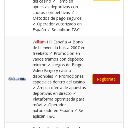
del casino ✓ También
apuestas deportivas con
cuotas competitivas ✓
Métodos de pago seguros
✓ Operador autorizado en
España ✓ Se aplican T&C
William Hill
España ⇒ Bono
de bienvenida hasta 200€ en
freebets ✓ Promoción en
varios tramos con depósito
mínimo ✓ Juegos de Bingo,
Video Bingo y casino
disponibles ✓ Promociones
Regístrate
especiales dentro del casino
✓ Amplia oferta de apuestas
deportivas en directo ✓
Plataforma optimizada para
móvil ✓ Operador
autorizado en España ✓ Se
aplican T&C