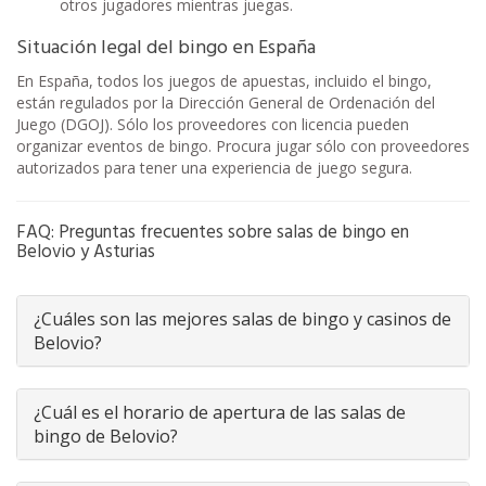
otros jugadores mientras juegas.
Situación legal del bingo en España
En España, todos los juegos de apuestas, incluido el bingo,
están regulados por la Dirección General de Ordenación del
Juego (DGOJ). Sólo los proveedores con licencia pueden
organizar eventos de bingo. Procura jugar sólo con proveedores
autorizados para tener una experiencia de juego segura.
FAQ: Preguntas frecuentes sobre salas de bingo en
Belovio y Asturias
¿Cuáles son las mejores salas de bingo y casinos de
Belovio?
¿Cuál es el horario de apertura de las salas de
bingo de Belovio?