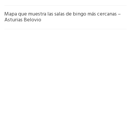
Mapa que muestra las salas de bingo más cercanas –
Asturias Belovio