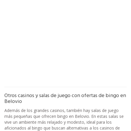
Otros casinos y salas de juego con ofertas de bingo en
Belovio
Además de los grandes casinos, también hay salas de juego
más pequeñas que ofrecen bingo en Belovio. En estas salas se
vive un ambiente más relajado y modesto, ideal para los
aficionados al bingo que buscan alternativas a los casinos de