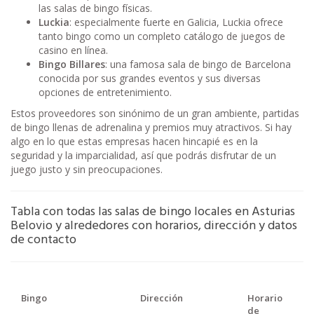
las salas de bingo físicas.
Luckia
: especialmente fuerte en Galicia, Luckia ofrece
tanto bingo como un completo catálogo de juegos de
casino en línea.
Bingo Billares
: una famosa sala de bingo de Barcelona
conocida por sus grandes eventos y sus diversas
opciones de entretenimiento.
Estos proveedores son sinónimo de un gran ambiente, partidas
de bingo llenas de adrenalina y premios muy atractivos. Si hay
algo en lo que estas empresas hacen hincapié es en la
seguridad y la imparcialidad, así que podrás disfrutar de un
juego justo y sin preocupaciones.
Tabla con todas las salas de bingo locales en Asturias
Belovio y alrededores con horarios, dirección y datos
de contacto
Bingo
Dirección
Horario
de