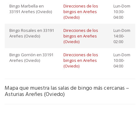
Bingo Marbella en
Direcciones de los
Lun-Dom
33191 Areñes (Oviedo)
bingos en Areñes
10:30-
(Oviedo)
04:00
Bingo Rosales en 33191
Direcciones de los
Lun-Dom
Areñes (Oviedo)
bingos en Areñes
14:00-
(Oviedo)
02:00
Bingo Gorrión en 33191
Direcciones de los
Lun-Dom
Areñes (Oviedo)
bingos en Areñes
10:00-
(Oviedo)
04:00
Mapa que muestra las salas de bingo más cercanas –
Asturias Areñes (Oviedo)