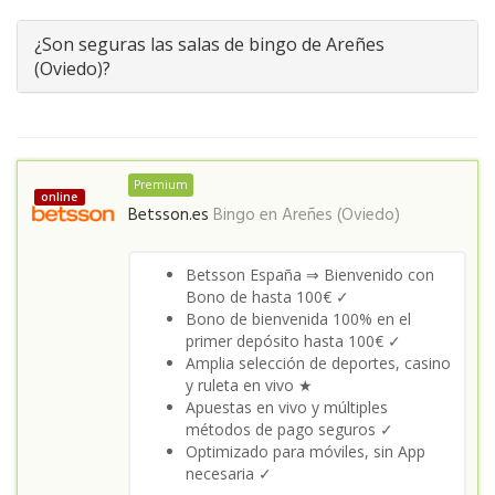
¿Son seguras las salas de bingo de Areñes
(Oviedo)?
Premium
online
Betsson.es
Bingo en
Areñes (Oviedo)
Betsson España ⇒ Bienvenido con
Bono de hasta 100€ ✓
Bono de bienvenida 100% en el
primer depósito hasta 100€ ✓
Amplia selección de deportes, casino
y ruleta en vivo ★
Apuestas en vivo y múltiples
métodos de pago seguros ✓
Optimizado para móviles, sin App
necesaria ✓