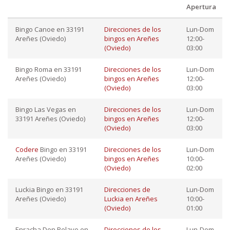
Apertura
Bingo Canoe en 33191
Direcciones de los
Lun-Dom
Areñes (Oviedo)
bingos en Areñes
12:00-
(Oviedo)
03:00
Bingo Roma en 33191
Direcciones de los
Lun-Dom
Areñes (Oviedo)
bingos en Areñes
12:00-
(Oviedo)
03:00
Bingo Las Vegas en
Direcciones de los
Lun-Dom
33191 Areñes (Oviedo)
bingos en Areñes
12:00-
(Oviedo)
03:00
Codere
Bingo en 33191
Direcciones de los
Lun-Dom
Areñes (Oviedo)
bingos en Areñes
10:00-
(Oviedo)
02:00
Luckia Bingo en 33191
Direcciones de
Lun-Dom
Areñes (Oviedo)
Luckia en Areñes
10:00-
(Oviedo)
01:00
Enracha Don Pelayo en
Direcciones de los
Lun-Dom