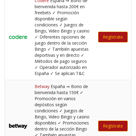
Codere
España ⇒ Bono de
bienvenida hasta 200€ en
freebets ✓ Promoción
disponible según
condiciones ✓ Juegos de
Bingo, Video Bingo y casino
✓ Diferentes opciones de
Regístrate
juego dentro de la sección
Bingo ✓ También apuestas
deportivas y en directo ✓
Métodos de pago seguros
✓ Operador autorizado en
España ✓ Se aplican T&C
Betway
España ⇒ Bono de
bienvenida hasta 150€ ✓
Promoción en varios
depósitos según
condiciones ✓ Juegos de
Bingo, Video Bingo y casino
disponibles ✓ Promociones
Regístrate
dentro de la sección Bingo
✓ También apuestas