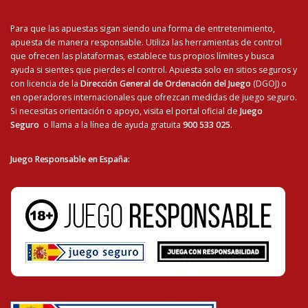
Para que las apuestas sigan siendo una forma de entretenimiento,
apuesta de manera responsable. Utiliza las herramientas de control
que ofrecen las plataformas, establece tus propios límites y busca
ayuda si sientes que pierdes el control. Apuesta solo en sitios seguros y
con licencia de la
Dirección General de Ordenación del Juego
(DGOJ) o
en operadores internacionales que ofrezcan medidas de juego seguro.
Si necesitas orientación o apoyo, visita el portal oficial de
Juego
Seguro
o llama a la línea de ayuda gratuita
900 533 025
.
Juego Responsable en España
: