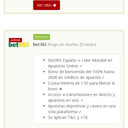
Ver sitio
Premium
online
Bet365
Bingo en
Areñes (Oviedo)
Bet365 España ⇒ Líder Mundial en
Apuestas Online ✓
Bono de bienvenida del 100% hasta
200€ en créditos de apuesta ✓
Cuota mínima de 1.50 para liberar el
bono ★
Acceso a transmisiones en directo y
apuestas en vivo ✓
Apuestas deportivas y casino en una
sola plataforma ✓
Se aplican T&C y +18.