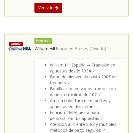
Ver sitio
Premium
online
William Hill
Bingo en
Areñes (Oviedo)
William Hill España ⇒ Tradición en
apuestas desde 1934 ✓
Bono de bienvenida hasta 200€ en
freebets ✓
Bonificación en varios tramos con
depósito mínimo de 10€ ✓
Amplia cobertura de deportes y
apuestas en directo ★
Función #MiApuesta para
personalizar tus apuestas ✓
Atención al cliente 24/7 y múltiples
métodos de pago seguros ✓