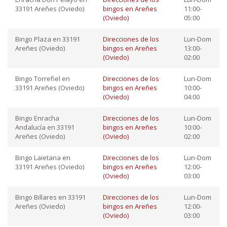
33191 Areñes (Oviedo)
bingos en Areñes
11:00-
(Oviedo)
05:00
Bingo Plaza en 33191
Direcciones de los
Lun-Dom
Areñes (Oviedo)
bingos en Areñes
13:00-
(Oviedo)
02:00
Bingo Torrefiel en
Direcciones de los
Lun-Dom
33191 Areñes (Oviedo)
bingos en Areñes
10:00-
(Oviedo)
04:00
Bingo Enracha
Direcciones de los
Lun-Dom
Andalucía en 33191
bingos en Areñes
10:00-
Areñes (Oviedo)
(Oviedo)
02:00
Bingo Laietana en
Direcciones de los
Lun-Dom
33191 Areñes (Oviedo)
bingos en Areñes
12:00-
(Oviedo)
03:00
Bingo Billares en 33191
Direcciones de los
Lun-Dom
Areñes (Oviedo)
bingos en Areñes
12:00-
(Oviedo)
03:00