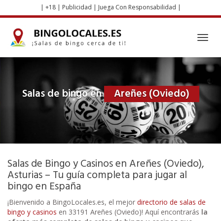
Skip
| +18 | Publicidad | Juega Con Responsabilidad |
to
main
content
Toggl
navig
Salas de bingo en
Areñes (Oviedo)
Salas de Bingo y Casinos en Areñes (Oviedo),
Asturias – Tu guía completa para jugar al
bingo en España
¡Bienvenido a BingoLocales.es, el mejor
directorio de salas de
bingo y casinos
en 33191 Areñes (Oviedo)! Aquí encontrarás
la