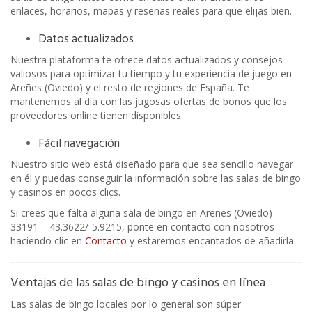
enlaces, horarios, mapas y reseñas reales para que elijas bien.
Datos actualizados
Nuestra plataforma te ofrece datos actualizados y consejos
valiosos para optimizar tu tiempo y tu experiencia de juego en
Areñes (Oviedo) y el resto de regiones de España. Te
mantenemos al día con las jugosas ofertas de bonos que los
proveedores online tienen disponibles.
Fácil navegación
Nuestro sitio web está diseñado para que sea sencillo navegar
en él y puedas conseguir la información sobre las salas de bingo
y casinos en pocos clics.
Si crees que falta alguna sala de bingo en Areñes (Oviedo)
33191 – 43.3622/-5.9215, ponte en contacto con nosotros
haciendo clic en
Contacto
y estaremos encantados de añadirla.
Ventajas de las salas de bingo y casinos en línea
Las salas de bingo locales por lo general son súper