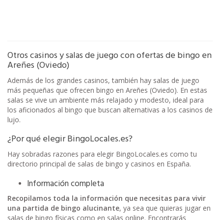
Otros casinos y salas de juego con ofertas de bingo en
Areñes (Oviedo)
Además de los grandes casinos, también hay salas de juego
más pequeñas que ofrecen bingo en Areñes (Oviedo). En estas
salas se vive un ambiente más relajado y modesto, ideal para
los aficionados al bingo que buscan alternativas a los casinos de
lujo.
¿Por qué elegir BingoLocales.es?
Hay sobradas razones para elegir BingoLocales.es como tu
directorio principal de salas de bingo y casinos en España.
Información completa
Recopilamos toda la información que necesitas para vivir
una partida de bingo alucinante
, ya sea que quieras jugar en
salas de bingo físicas como en salas online. Encontrarás