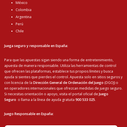
México
Colombia
Argentina
Perú
Chile
Juega seguro y responsable en España:
Para que las apuestas sigan siendo una forma de entretenimiento,
apuesta de manera responsable. Utiliza las herramientas de control
que ofrecen las plataformas, establece tus propios límites y busca
ayuda si sientes que pierdes el control. Apuesta solo en sitios seguros y
con licencia de la
Dirección General de Ordenación del Juego
(DGOJ) o
en operadores internacionales que ofrezcan medidas de juego seguro.
Si necesitas orientación o apoyo, visita el portal oficial de
Juego
Seguro
o llama a la línea de ayuda gratuita
900 533 025
.
Juego Responsable en España
: