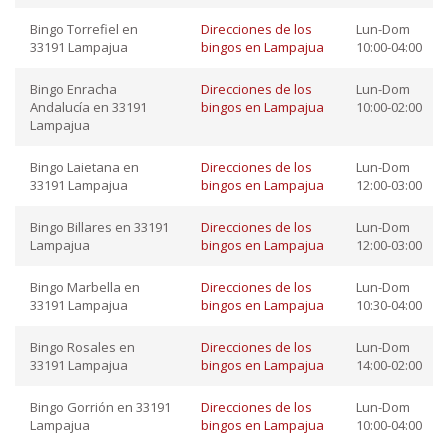
Bingo Torrefiel en
Direcciones de los
Lun-Dom
33191 Lampajua
bingos en Lampajua
10:00-04:00
Bingo Enracha
Direcciones de los
Lun-Dom
Andalucía en 33191
bingos en Lampajua
10:00-02:00
Lampajua
Bingo Laietana en
Direcciones de los
Lun-Dom
33191 Lampajua
bingos en Lampajua
12:00-03:00
Bingo Billares en 33191
Direcciones de los
Lun-Dom
Lampajua
bingos en Lampajua
12:00-03:00
Bingo Marbella en
Direcciones de los
Lun-Dom
33191 Lampajua
bingos en Lampajua
10:30-04:00
Bingo Rosales en
Direcciones de los
Lun-Dom
33191 Lampajua
bingos en Lampajua
14:00-02:00
Bingo Gorrión en 33191
Direcciones de los
Lun-Dom
Lampajua
bingos en Lampajua
10:00-04:00