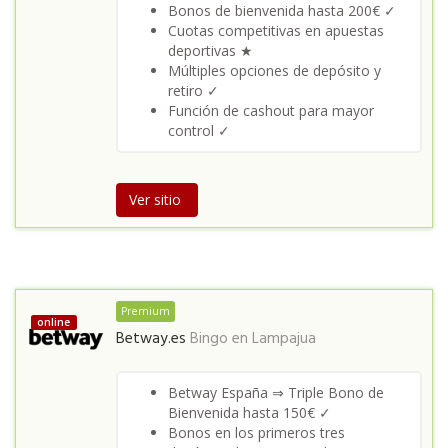
Bonos de bienvenida hasta 200€ ✓
Cuotas competitivas en apuestas
deportivas ★
Múltiples opciones de depósito y
retiro ✓
Función de cashout para mayor
control ✓
Ver sitio
Premium
online
Betway.es
Bingo en
Lampajua
Betway España ⇒ Triple Bono de
Bienvenida hasta 150€ ✓
Bonos en los primeros tres