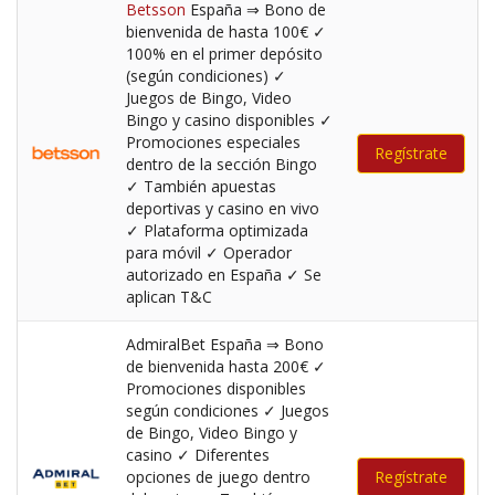
Betsson
España ⇒ Bono de
bienvenida de hasta 100€ ✓
100% en el primer depósito
(según condiciones) ✓
Juegos de Bingo, Video
Bingo y casino disponibles ✓
Promociones especiales
Regístrate
dentro de la sección Bingo
✓ También apuestas
deportivas y casino en vivo
✓ Plataforma optimizada
para móvil ✓ Operador
autorizado en España ✓ Se
aplican T&C
AdmiralBet España ⇒ Bono
de bienvenida hasta 200€ ✓
Promociones disponibles
según condiciones ✓ Juegos
de Bingo, Video Bingo y
casino ✓ Diferentes
opciones de juego dentro
Regístrate