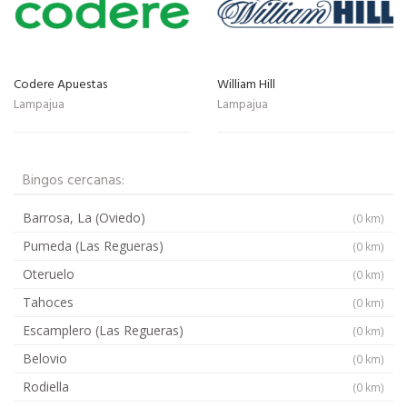
Codere Apuestas
William Hill
Lampajua
Lampajua
Bingos cercanas:
Barrosa, La (Oviedo)
(0 km)
Pumeda (Las Regueras)
(0 km)
Oteruelo
(0 km)
Tahoces
(0 km)
Escamplero (Las Regueras)
(0 km)
Belovio
(0 km)
Rodiella
(0 km)