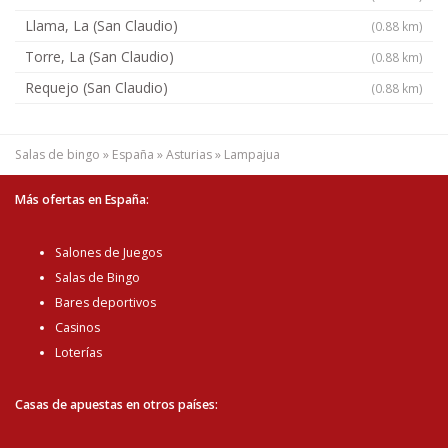
Llama, La (San Claudio)
(0.88 km)
Torre, La (San Claudio)
(0.88 km)
Requejo (San Claudio)
(0.88 km)
Salas de bingo
»
España
»
Asturias
»
Lampajua
Más ofertas en España:
Salones de Juegos
Salas de Bingo
Bares deportivos
Casinos
Loterías
Casas de apuestas en otros países: