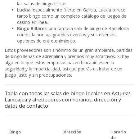
las salas de bingo físicas.
Luckia
: especialmente fuerte en Galicia, Luckia ofrece
tanto bingo como un completo catálogo de juegos de
casino en línea.
Bingo Billares
: una famosa sala de bingo de Barcelona
conocida por sus grandes eventos y sus diversas
opciones de entretenimiento.
Estos proveedores son sinónimo de un gran ambiente, partidas
de bingo llenas de adrenalina y premios muy atractivos. Si hay
algo en lo que estas empresas hacen hincapié es en la
seguridad y la imparcialidad, así que podrás disfrutar de un
juego justo y sin preocupaciones.
Tabla con todas las salas de bingo locales en Asturias
Lampajua y alrededores con horarios, dirección y
datos de contacto
Bingo
Dirección
Horario
de