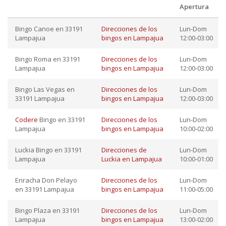
Apertura
Bingo Canoe en 33191
Direcciones de los
Lun-Dom
Lampajua
bingos en Lampajua
12:00-03:00
Bingo Roma en 33191
Direcciones de los
Lun-Dom
Lampajua
bingos en Lampajua
12:00-03:00
Bingo Las Vegas en
Direcciones de los
Lun-Dom
33191 Lampajua
bingos en Lampajua
12:00-03:00
Codere
Bingo en 33191
Direcciones de los
Lun-Dom
Lampajua
bingos en Lampajua
10:00-02:00
Luckia Bingo en 33191
Direcciones de
Lun-Dom
Lampajua
Luckia en Lampajua
10:00-01:00
Enracha Don Pelayo
Direcciones de los
Lun-Dom
en 33191 Lampajua
bingos en Lampajua
11:00-05:00
Bingo Plaza en 33191
Direcciones de los
Lun-Dom
Lampajua
bingos en Lampajua
13:00-02:00