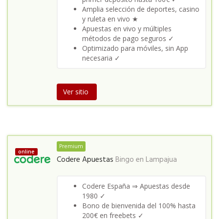
Amplia selección de deportes, casino
y ruleta en vivo ★
Apuestas en vivo y múltiples
métodos de pago seguros ✓
Optimizado para móviles, sin App
necesaria ✓
Ver sitio
Premium
online
Codere Apuestas
Bingo en
Lampajua
Codere España ⇒ Apuestas desde
1980 ✓
Bono de bienvenida del 100% hasta
200€ en freebets ✓