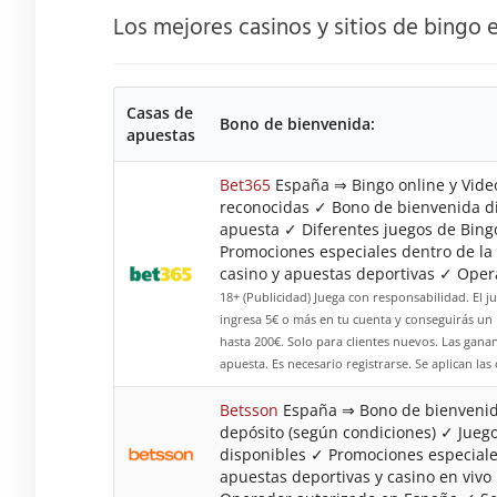
Los mejores casinos y sitios de bingo 
Casas de
Bono de bienvenida:
apuestas
Bet365
España ⇒ Bingo online y Vide
reconocidas ✓ Bono de bienvenida di
apuesta ✓ Diferentes juegos de Bing
Promociones especiales dentro de la 
casino y apuestas deportivas ✓ Ope
18+ (Publicidad) Juega con responsabilidad. El j
ingresa 5€ o más en tu cuenta y conseguirás un 
hasta 200€. Solo para clientes nuevos. Las ganan
apuesta. Es necesario registrarse. Se aplican las
Betsson
España ⇒ Bono de bienvenid
depósito (según condiciones) ✓ Juego
disponibles ✓ Promociones especiale
apuestas deportivas y casino en viv