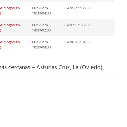
os bingos en
Lun-Dom
+34 95 277 88 00
)
10:30-04:00
os bingos en
Lun-Dom
+34 97 171 12 00
)
14:00-02:00
os bingos en
Lun-Dom
+34 96 512 34 55
)
10:00-04:00
ás cercanas – Asturias Cruz, La (Oviedo)