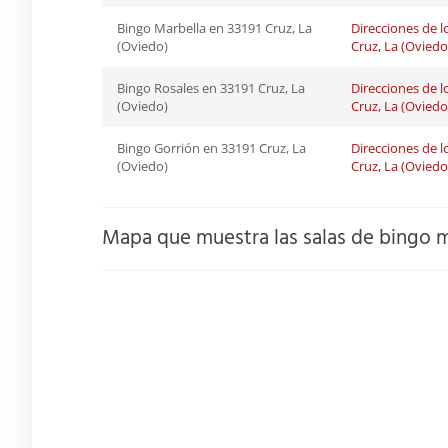
Bingo Marbella en 33191 Cruz, La
Direcciones de l
(Oviedo)
Cruz, La (Oviedo
Bingo Rosales en 33191 Cruz, La
Direcciones de l
(Oviedo)
Cruz, La (Oviedo
Bingo Gorrión en 33191 Cruz, La
Direcciones de l
(Oviedo)
Cruz, La (Oviedo
Mapa que muestra las salas de bingo m