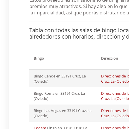
Estos proveedores son sinónimo de un gran am
premios muy atractivos. Si hay algo en lo que
la imparcialidad, así que podrás disfrutar de 
Tabla con todas las salas de bingo loca
alrededores con horarios, dirección y
Bingo
Dirección
Bingo Canoe en 33191 Cruz, La
Direcciones de l
(Oviedo)
Cruz, La (Oviedo
Bingo Roma en 33191 Cruz, La
Direcciones de l
(Oviedo)
Cruz, La (Oviedo
Bingo Las Vegas en 33191 Cruz, La
Direcciones de l
(Oviedo)
Cruz, La (Oviedo
Codere
Bingo en 33191 Cruz, La
Direcciones de l