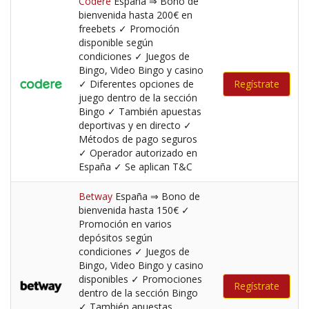
Codere
España ⇒ Bono de
bienvenida hasta 200€ en
freebets ✓ Promoción
disponible según
condiciones ✓ Juegos de
Bingo, Video Bingo y casino
✓ Diferentes opciones de
Regístrate
juego dentro de la sección
Bingo ✓ También apuestas
deportivas y en directo ✓
Métodos de pago seguros
✓ Operador autorizado en
España ✓ Se aplican T&C
Betway
España ⇒ Bono de
bienvenida hasta 150€ ✓
Promoción en varios
depósitos según
condiciones ✓ Juegos de
Bingo, Video Bingo y casino
disponibles ✓ Promociones
Regístrate
dentro de la sección Bingo
✓ También apuestas