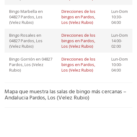
Bingo Marbella en
Direcciones de los
Lun-Dom
04827 Pardos, Los
bingos en Pardos,
10:30-
(Velez Rubio)
Los (Velez Rubio)
04:00
Bingo Rosales en
Direcciones de los
Lun-Dom
04827 Pardos, Los
bingos en Pardos,
14:00-
(Velez Rubio)
Los (Velez Rubio)
02:00
Bingo Gorrión en 04827
Direcciones de los
Lun-Dom
Pardos, Los (Velez
bingos en Pardos,
10:00-
Rubio)
Los (Velez Rubio)
04:00
Mapa que muestra las salas de bingo más cercanas –
Andalucia Pardos, Los (Velez Rubio)