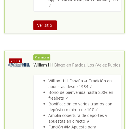
✓
Ver sitio
Premium
online
William Hill
Bingo en
Pardos, Los (Velez Rubio)
William Hill España ⇒ Tradición en
apuestas desde 1934 ✓
Bono de bienvenida hasta 200€ en
freebets ✓
Bonificación en varios tramos con
depósito mínimo de 10€ ✓
Amplia cobertura de deportes y
apuestas en directo ★
Función #MiApuesta para