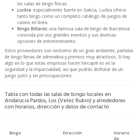
las salas de bingo físicas.
Luckia
: especialmente fuerte en Galicia, Luckia ofrece
tanto bingo como un completo catálogo de juegos de
casino en línea.
Bingo Billares
: una famosa sala de bingo de Barcelona
conocida por sus grandes eventos y sus diversas
opciones de entretenimiento.
Estos proveedores son sinónimo de un gran ambiente, partidas
de bingo llenas de adrenalina y premios muy atractivos. Si hay
algo en lo que estas empresas hacen hincapié es en la
seguridad y la imparcialidad, así que podrás disfrutar de un
juego justo y sin preocupaciones.
Tabla con todas las salas de bingo locales en
Andalucia Pardos, Los (Velez Rubio) y alrededores
con horarios, dirección y datos de contacto
Bingo
Dirección
Horario
de