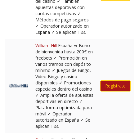
del casino ✓ También
apuestas deportivas con
cuotas competitivas ✓
Métodos de pago seguros
✓ Operador autorizado en
España ✓ Se aplican T&C
William Hill
España ⇒ Bono
de bienvenida hasta 200€ en
freebets ✓ Promoción en
varios tramos con depósito
mínimo ✓ Juegos de Bingo,
Video Bingo y casino
disponibles ✓ Promociones
Regístrate
especiales dentro del casino
✓ Amplia oferta de apuestas
deportivas en directo ✓
Plataforma optimizada para
móvil ✓ Operador
autorizado en España ✓ Se
aplican T&C