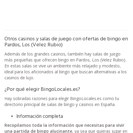
Otros casinos y salas de juego con ofertas de bingo en
Pardos, Los (Velez Rubio)
Además de los grandes casinos, también hay salas de juego
más pequeñas que ofrecen bingo en Pardos, Los (Velez Rubio).
En estas salas se vive un ambiente más relajado y modesto,
ideal para los aficionados al bingo que buscan alternativas a los
casinos de lujo.
¿Por qué elegir BingoLocales.es?
Hay sobradas razones para elegir BingoLocales.es como tu
directorio principal de salas de bingo y casinos en España.
Información completa
Recopilamos toda la información que necesitas para vivir
una partida de bingo alucinante
, ya sea que quieras jugar en