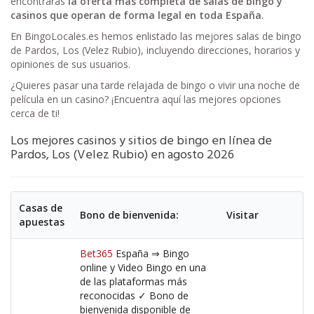
encontrarás
la oferta más completa de salas de bingo y
casinos que operan de forma legal en toda España
.
En BingoLocales.es hemos enlistado las mejores salas de bingo
de Pardos, Los (Velez Rubio), incluyendo direcciones, horarios y
opiniones de sus usuarios.
¿Quieres pasar una tarde relajada de bingo o vivir una noche de
película en un casino? ¡Encuentra aquí las mejores opciones
cerca de ti!
Los mejores casinos y sitios de bingo en línea de
Pardos, Los (Velez Rubio) en agosto 2026
Casas de
Bono de bienvenida:
Visitar
apuestas
Bet365
España ⇒ Bingo
online y Video Bingo en una
de las plataformas más
reconocidas ✓ Bono de
bienvenida disponible de