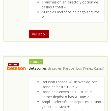
Transmisión en directo y opción de
cashout total ✓
Múltiples métodos de pago seguros
✓
Ver sitio
Premium
online
Betsson.es
Bingo en
Pardos, Los (Velez Rubio)
Betsson España ⇒ Bienvenido con
Bono de hasta 100€ ✓
Bono de bienvenida 100% en el
primer depósito hasta 100€ ✓
Amplia selección de deportes, casino
y ruleta en vivo ★