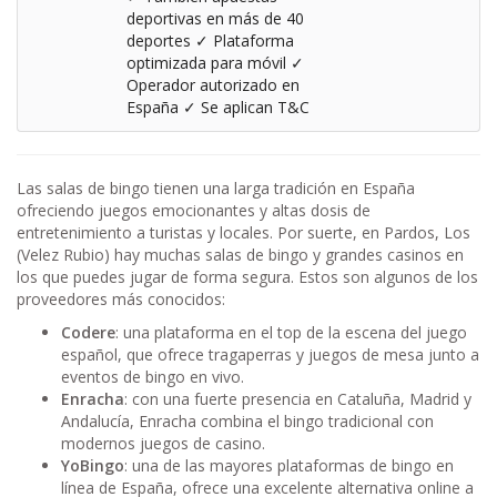
deportivas en más de 40
deportes ✓ Plataforma
optimizada para móvil ✓
Operador autorizado en
España ✓ Se aplican T&C
Las salas de bingo tienen una larga tradición en España
ofreciendo juegos emocionantes y altas dosis de
entretenimiento a turistas y locales. Por suerte, en Pardos, Los
(Velez Rubio) hay muchas salas de bingo y grandes casinos en
los que puedes jugar de forma segura. Estos son algunos de los
proveedores más conocidos:
Codere
: una plataforma en el top de la escena del juego
español, que ofrece tragaperras y juegos de mesa junto a
eventos de bingo en vivo.
Enracha
: con una fuerte presencia en Cataluña, Madrid y
Andalucía, Enracha combina el bingo tradicional con
modernos juegos de casino.
YoBingo
: una de las mayores plataformas de bingo en
línea de España, ofrece una excelente alternativa online a