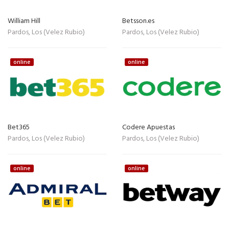
William Hill
Betsson.es
Pardos, Los (Velez Rubio)
Pardos, Los (Velez Rubio)
online
online
Bet365
Codere Apuestas
Pardos, Los (Velez Rubio)
Pardos, Los (Velez Rubio)
online
online