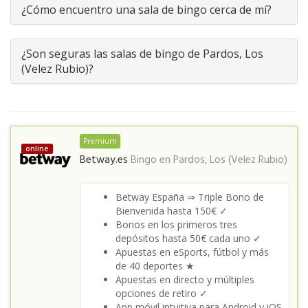
¿Cómo encuentro una sala de bingo cerca de mí?
¿Son seguras las salas de bingo de Pardos, Los
(Velez Rubio)?
Premium
online
Betway.es
Bingo en
Pardos, Los (Velez Rubio)
Betway España ⇒ Triple Bono de
Bienvenida hasta 150€ ✓
Bonos en los primeros tres
depósitos hasta 50€ cada uno ✓
Apuestas en eSports, fútbol y más
de 40 deportes ★
Apuestas en directo y múltiples
opciones de retiro ✓
App móvil intuitiva para Android y iOS