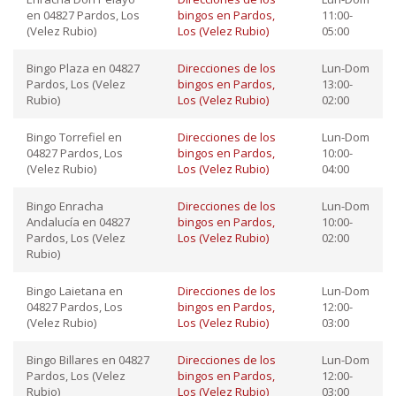
en 04827 Pardos, Los
bingos en Pardos,
11:00-
(Velez Rubio)
Los (Velez Rubio)
05:00
Bingo Plaza en 04827
Direcciones de los
Lun-Dom
Pardos, Los (Velez
bingos en Pardos,
13:00-
Rubio)
Los (Velez Rubio)
02:00
Bingo Torrefiel en
Direcciones de los
Lun-Dom
04827 Pardos, Los
bingos en Pardos,
10:00-
(Velez Rubio)
Los (Velez Rubio)
04:00
Bingo Enracha
Direcciones de los
Lun-Dom
Andalucía en 04827
bingos en Pardos,
10:00-
Pardos, Los (Velez
Los (Velez Rubio)
02:00
Rubio)
Bingo Laietana en
Direcciones de los
Lun-Dom
04827 Pardos, Los
bingos en Pardos,
12:00-
(Velez Rubio)
Los (Velez Rubio)
03:00
Bingo Billares en 04827
Direcciones de los
Lun-Dom
Pardos, Los (Velez
bingos en Pardos,
12:00-
Rubio)
Los (Velez Rubio)
03:00