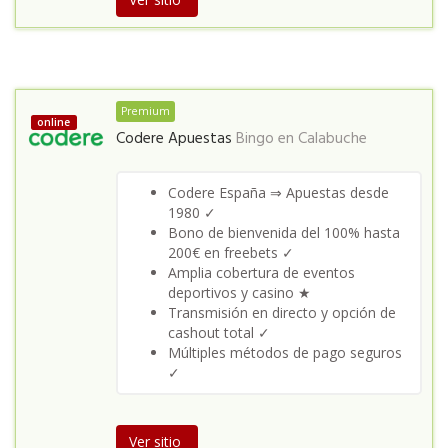
Premium
online
Codere Apuestas
Bingo en
Calabuche
Codere España ⇒ Apuestas desde
1980 ✓
Bono de bienvenida del 100% hasta
200€ en freebets ✓
Amplia cobertura de eventos
deportivos y casino ★
Transmisión en directo y opción de
cashout total ✓
Múltiples métodos de pago seguros
✓
Ver sitio