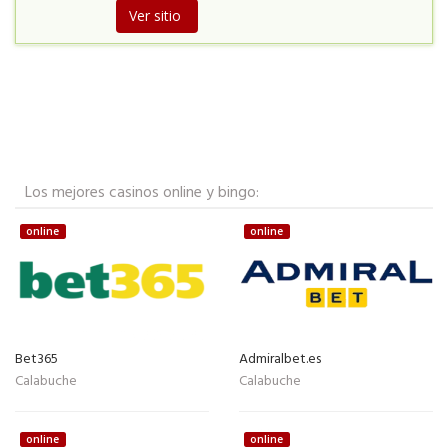
Ver sitio
Los mejores casinos online y bingo:
online
online
Bet365
Admiralbet.es
Calabuche
Calabuche
online
online