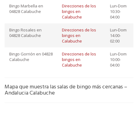
Bingo Marbella en
Direcciones de los
Lun-Dom
04828 Calabuche
bingos en
10:30-
Calabuche
04:00
Bingo Rosales en
Direcciones de los
Lun-Dom
04828 Calabuche
bingos en
14:00-
Calabuche
02:00
Bingo Gorrión en 04828
Direcciones de los
Lun-Dom
Calabuche
bingos en
10:00-
Calabuche
04:00
Mapa que muestra las salas de bingo más cercanas –
Andalucia Calabuche