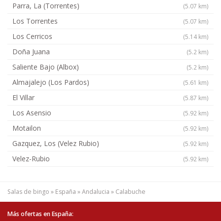
Parra, La (Torrentes)
(5.07 km)
Los Torrentes
(5.07 km)
Los Cerricos
(5.14 km)
Doña Juana
(5.2 km)
Saliente Bajo (Albox)
(5.2 km)
Almajalejo (Los Pardos)
(5.61 km)
El Villar
(5.87 km)
Los Asensio
(5.92 km)
Motailon
(5.92 km)
Gazquez, Los (Velez Rubio)
(5.92 km)
Velez-Rubio
(5.92 km)
Salas de bingo
»
España
»
Andalucia
»
Calabuche
Más ofertas en España: