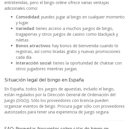
entretenidas, pero el bingo online ofrece varias ventajas
adicionales como:
Comodidad
: puedes jugar al bingo en cualquier momento
y lugar.
Variedad
: tienes acceso a muchos juegos de bingo,
tragaperras y otros juegos de casino como blackjack y
ruletas.
Bonos atractivos
: hay bonos de bienvenida cuando te
registras, así como tiradas gratis y nuevas promociones
cada día.
Interacción social
: tienes la oportunidad de chatear con
otros jugadores mientras juegas.
Situación legal del bingo en España
En España, todos los juegos de apuestas, incluido el bingo,
están regulados por la Dirección General de Ordenación del
Juego (DGOJ). Sólo los proveedores con licencia pueden
organizar eventos de bingo. Procura jugar sólo con proveedores
autorizados para tener una experiencia de juego segura.