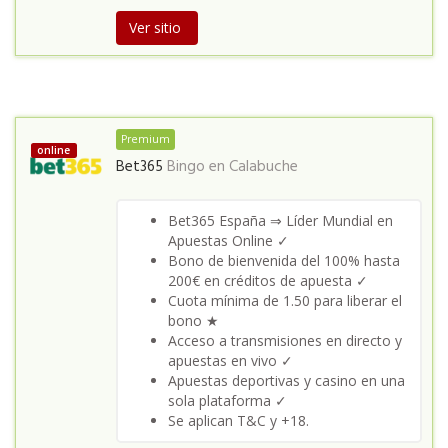
Ver sitio
Premium
online
Bet365
Bingo en
Calabuche
Bet365 España ⇒ Líder Mundial en
Apuestas Online ✓
Bono de bienvenida del 100% hasta
200€ en créditos de apuesta ✓
Cuota mínima de 1.50 para liberar el
bono ★
Acceso a transmisiones en directo y
apuestas en vivo ✓
Apuestas deportivas y casino en una
sola plataforma ✓
Se aplican T&C y +18.