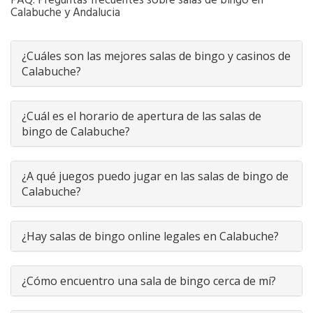
FAQ: Preguntas frecuentes sobre salas de bingo en
Calabuche y Andalucia
¿Cuáles son las mejores salas de bingo y casinos de
Calabuche?
¿Cuál es el horario de apertura de las salas de
bingo de Calabuche?
¿A qué juegos puedo jugar en las salas de bingo de
Calabuche?
¿Hay salas de bingo online legales en Calabuche?
¿Cómo encuentro una sala de bingo cerca de mí?