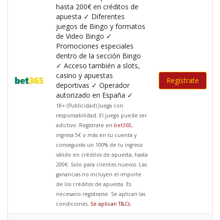
hasta 200€ en créditos de
apuesta ✓ Diferentes
juegos de Bingo y formatos
de Video Bingo ✓
Promociones especiales
dentro de la sección Bingo
✓ Acceso también a slots,
casino y apuestas
Regístrate
deportivas ✓ Operador
autorizado en España ✓
18+ (Publicidad) Juega con
responsabilidad. El juego puede ser
adictivo. Regístrate en
bet365
,
ingresa 5€ o más en tu cuenta y
conseguirás un 100% de tu ingreso
válido en créditos de apuesta, hasta
200€. Solo para clientes nuevos. Las
ganancias no incluyen el importe
de los créditos de apuesta. Es
necesario registrarse. Se aplican las
condiciones.
Se aplican T&Cs
.