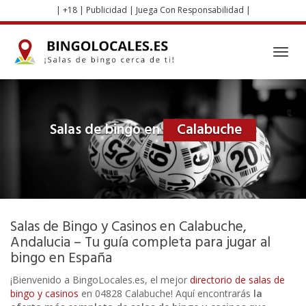
Skip
| +18 | Publicidad | Juega Con Responsabilidad |
to
main
content
Toggl
navig
Salas de bingo en
Calabuche
Salas de Bingo y Casinos en Calabuche,
Andalucia – Tu guía completa para jugar al
bingo en España
¡Bienvenido a BingoLocales.es, el mejor
directorio de salas de
bingo y casinos
en 04828 Calabuche! Aquí encontrarás
la