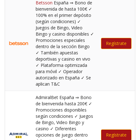
Betsson
España ⇒ Bono de
bienvenida de hasta 100€ ✓
100% en el primer depósito
(según condiciones) ✓
Juegos de Bingo, Video
Bingo y casino disponibles ✓
Promociones especiales
Regístrate
dentro de la sección Bingo
✓ También apuestas
deportivas y casino en vivo
✓ Plataforma optimizada
para móvil ✓ Operador
autorizado en España ✓ Se
aplican T&C
AdmiralBet España ⇒ Bono
de bienvenida hasta 200€ ✓
Promociones disponibles
según condiciones ✓ Juegos
de Bingo, Video Bingo y
casino ✓ Diferentes
opciones de juego dentro
Regístrate