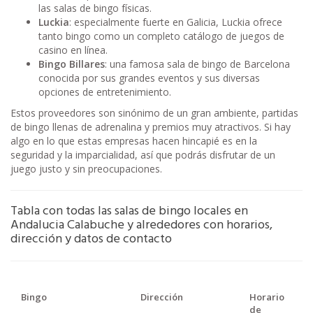
las salas de bingo físicas.
Luckia
: especialmente fuerte en Galicia, Luckia ofrece
tanto bingo como un completo catálogo de juegos de
casino en línea.
Bingo Billares
: una famosa sala de bingo de Barcelona
conocida por sus grandes eventos y sus diversas
opciones de entretenimiento.
Estos proveedores son sinónimo de un gran ambiente, partidas
de bingo llenas de adrenalina y premios muy atractivos. Si hay
algo en lo que estas empresas hacen hincapié es en la
seguridad y la imparcialidad, así que podrás disfrutar de un
juego justo y sin preocupaciones.
Tabla con todas las salas de bingo locales en
Andalucia Calabuche y alrededores con horarios,
dirección y datos de contacto
Bingo
Dirección
Horario
de