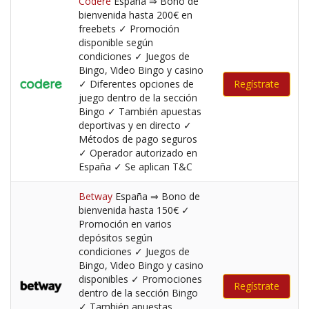
Codere
España ⇒ Bono de
bienvenida hasta 200€ en
freebets ✓ Promoción
disponible según
condiciones ✓ Juegos de
Bingo, Video Bingo y casino
✓ Diferentes opciones de
Regístrate
juego dentro de la sección
Bingo ✓ También apuestas
deportivas y en directo ✓
Métodos de pago seguros
✓ Operador autorizado en
España ✓ Se aplican T&C
Betway
España ⇒ Bono de
bienvenida hasta 150€ ✓
Promoción en varios
depósitos según
condiciones ✓ Juegos de
Bingo, Video Bingo y casino
disponibles ✓ Promociones
Regístrate
dentro de la sección Bingo
✓ También apuestas