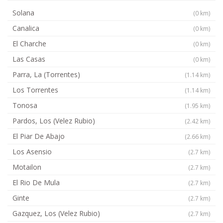
Solana
(0 km)
Canalica
(0 km)
El Charche
(0 km)
Las Casas
(0 km)
Parra, La (Torrentes)
(1.14 km)
Los Torrentes
(1.14 km)
Tonosa
(1.95 km)
Pardos, Los (Velez Rubio)
(2.42 km)
El Piar De Abajo
(2.66 km)
Los Asensio
(2.7 km)
Motailon
(2.7 km)
El Rio De Mula
(2.7 km)
Ginte
(2.7 km)
Gazquez, Los (Velez Rubio)
(2.7 km)