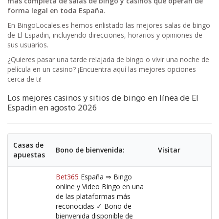
más completa de salas de bingo y casinos que operan de
forma legal en toda España
.
En BingoLocales.es hemos enlistado las mejores salas de bingo
de El Espadin, incluyendo direcciones, horarios y opiniones de
sus usuarios.
¿Quieres pasar una tarde relajada de bingo o vivir una noche de
película en un casino? ¡Encuentra aquí las mejores opciones
cerca de ti!
Los mejores casinos y sitios de bingo en línea de El
Espadin en agosto 2026
Casas de
Bono de bienvenida:
Visitar
apuestas
Bet365
España ⇒ Bingo
online y Video Bingo en una
de las plataformas más
reconocidas ✓ Bono de
bienvenida disponible de