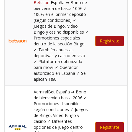
Betsson
España ⇒ Bono de
bienvenida de hasta 100€ ✓
100% en el primer depósito
(según condiciones) ✓
Juegos de Bingo, Video
Bingo y casino disponibles ✓
Promociones especiales
Regístrate
dentro de la sección Bingo
✓ También apuestas
deportivas y casino en vivo
✓ Plataforma optimizada
para móvil ✓ Operador
autorizado en España ✓ Se
aplican T&C
AdmiralBet España ⇒ Bono
de bienvenida hasta 200€ ✓
Promociones disponibles
según condiciones ✓ Juegos
de Bingo, Video Bingo y
casino ✓ Diferentes
opciones de juego dentro
Regístrate