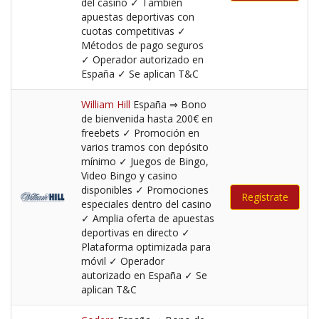
del casino ✓ También
apuestas deportivas con
cuotas competitivas ✓
Métodos de pago seguros
✓ Operador autorizado en
España ✓ Se aplican T&C
William Hill
España ⇒ Bono
de bienvenida hasta 200€ en
freebets ✓ Promoción en
varios tramos con depósito
mínimo ✓ Juegos de Bingo,
Video Bingo y casino
disponibles ✓ Promociones
Regístrate
especiales dentro del casino
✓ Amplia oferta de apuestas
deportivas en directo ✓
Plataforma optimizada para
móvil ✓ Operador
autorizado en España ✓ Se
aplican T&C