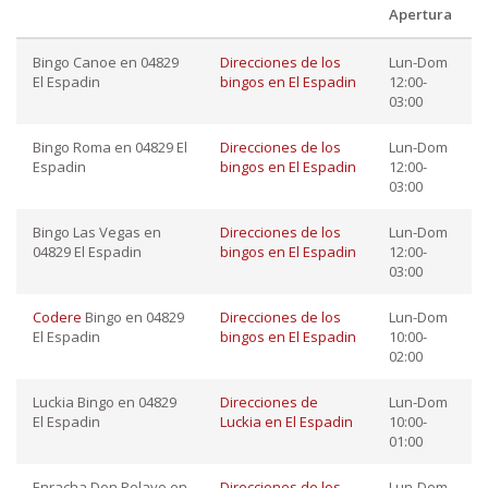
Apertura
Bingo Canoe en 04829
Direcciones de los
Lun-Dom
El Espadin
bingos en El Espadin
12:00-
03:00
Bingo Roma en 04829 El
Direcciones de los
Lun-Dom
Espadin
bingos en El Espadin
12:00-
03:00
Bingo Las Vegas en
Direcciones de los
Lun-Dom
04829 El Espadin
bingos en El Espadin
12:00-
03:00
Codere
Bingo en 04829
Direcciones de los
Lun-Dom
El Espadin
bingos en El Espadin
10:00-
02:00
Luckia Bingo en 04829
Direcciones de
Lun-Dom
El Espadin
Luckia en El Espadin
10:00-
01:00
Enracha Don Pelayo en
Direcciones de los
Lun-Dom