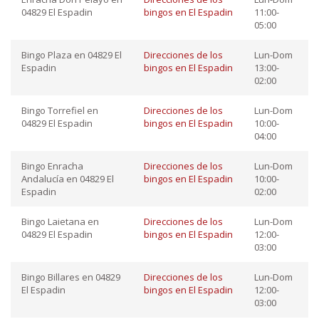
04829 El Espadin
bingos en El Espadin
11:00-
05:00
Bingo Plaza en 04829 El
Direcciones de los
Lun-Dom
Espadin
bingos en El Espadin
13:00-
02:00
Bingo Torrefiel en
Direcciones de los
Lun-Dom
04829 El Espadin
bingos en El Espadin
10:00-
04:00
Bingo Enracha
Direcciones de los
Lun-Dom
Andalucía en 04829 El
bingos en El Espadin
10:00-
Espadin
02:00
Bingo Laietana en
Direcciones de los
Lun-Dom
04829 El Espadin
bingos en El Espadin
12:00-
03:00
Bingo Billares en 04829
Direcciones de los
Lun-Dom
El Espadin
bingos en El Espadin
12:00-
03:00