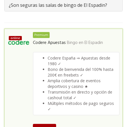
¿Son seguras las salas de bingo de El Espadin?
Premium
online
Codere Apuestas
Bingo en
El Espadin
Codere España ⇒ Apuestas desde
1980 ✓
Bono de bienvenida del 100% hasta
200€ en freebets ✓
Amplia cobertura de eventos
deportivos y casino ★
Transmisión en directo y opción de
cashout total ✓
Múltiples métodos de pago seguros
✓