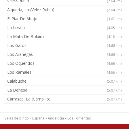
Velez-Rubio
(2.64 km)
Alqueria, La (Velez Rubio)
(2.64 km)
El Piar De Abajo
(3.67 km)
La Losilla
(4.05 km)
La Mata De Bolaimi
(4.18 km)
Los Gatos
(4.66 km)
Los Aranegas
(4.66 km)
Los Oquendos
(4.66 km)
Los Ramales
(4.66 km)
Calabuche
(5.07 km)
La Dehesa
(5.07 km)
Carrasca, La (Campillo)
(5.07 km)
Salas de bingo
»
España
»
Andalucia
»
Los Torrentes