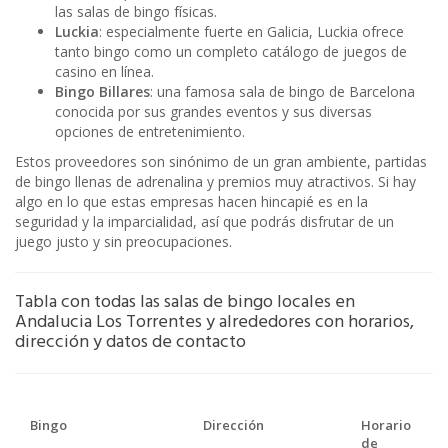
las salas de bingo físicas.
Luckia
: especialmente fuerte en Galicia, Luckia ofrece
tanto bingo como un completo catálogo de juegos de
casino en línea.
Bingo Billares
: una famosa sala de bingo de Barcelona
conocida por sus grandes eventos y sus diversas
opciones de entretenimiento.
Estos proveedores son sinónimo de un gran ambiente, partidas
de bingo llenas de adrenalina y premios muy atractivos. Si hay
algo en lo que estas empresas hacen hincapié es en la
seguridad y la imparcialidad, así que podrás disfrutar de un
juego justo y sin preocupaciones.
Tabla con todas las salas de bingo locales en
Andalucia Los Torrentes y alrededores con horarios,
dirección y datos de contacto
Bingo
Dirección
Horario
de