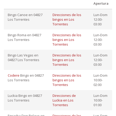
Apertura
Bingo Canoe en 04827
Direcciones de los
Lun-Dom
Los Torrentes
bingos en Los
12:00-
Torrentes
03:00
Bingo Roma en 04827
Direcciones de los
Lun-Dom
Los Torrentes
bingos en Los
12:00-
Torrentes
03:00
Bingo Las Vegas en
Direcciones de los
Lun-Dom
04827 Los Torrentes
bingos en Los
12:00-
Torrentes
03:00
Codere
Bingo en 04827
Direcciones de los
Lun-Dom
Los Torrentes
bingos en Los
10:00-
Torrentes
02:00
Luckia Bingo en 04827
Direcciones de
Lun-Dom
Los Torrentes
Luckia en Los
10:00-
Torrentes
01:00
Enracha Don Pelayo en
Direcciones de los
Lun-Dom