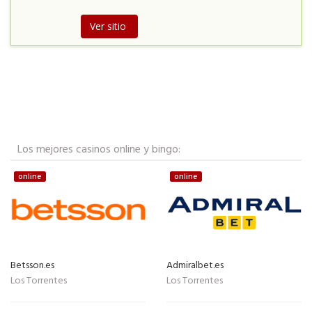
Ver sitio
Los mejores casinos online y bingo:
online
online
Betsson.es
Admiralbet.es
Los Torrentes
Los Torrentes