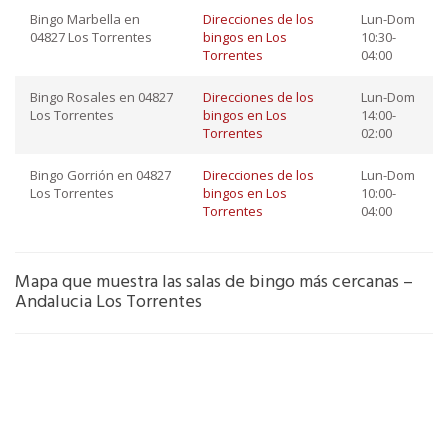
Bingo Marbella en
Direcciones de los
Lun-Dom
04827 Los Torrentes
bingos en Los
10:30-
Torrentes
04:00
Bingo Rosales en 04827
Direcciones de los
Lun-Dom
Los Torrentes
bingos en Los
14:00-
Torrentes
02:00
Bingo Gorrión en 04827
Direcciones de los
Lun-Dom
Los Torrentes
bingos en Los
10:00-
Torrentes
04:00
Mapa que muestra las salas de bingo más cercanas –
Andalucia Los Torrentes