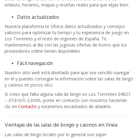
enlaces, horarios, mapas y reseñas reales para que elijas bien.
Datos actualizados
Nuestra plataforma te ofrece datos actualizados y consejos
valiosos para optimizar tu tiempo y tu experiencia de juego en
Los Torrentes y el resto de regiones de España. Te
mantenemos al día con las jugosas ofertas de bonos que los
proveedores online tienen disponibles.
Fácil navegación
Nuestro sitio web está diseñado para que sea sencillo navegar
en él y puedas conseguir la información sobre las salas de bingo
y casinos en pocos clics.
Si crees que falta alguna sala de bingo en Los Torrentes 04827
– 37.6167/-2.0500, ponte en contacto con nosotros haciendo
clic en
Contacto
y estaremos encantados de añadirla.
Ventajas de las salas de bingo y casinos en línea
Las salas de bingo locales por lo general son súper