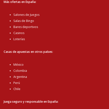
Más ofertas en España:
Salones de Juegos
Salas de Bingo
Bares deportivos
Casinos
Loterías
Casas de apuestas en otros países:
México
Colombia
Argentina
Perú
Chile
Juega seguro y responsable en España: