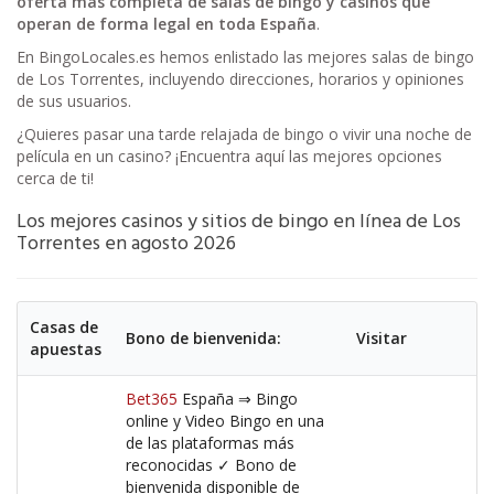
oferta más completa de salas de bingo y casinos que
operan de forma legal en toda España
.
En BingoLocales.es hemos enlistado las mejores salas de bingo
de Los Torrentes, incluyendo direcciones, horarios y opiniones
de sus usuarios.
¿Quieres pasar una tarde relajada de bingo o vivir una noche de
película en un casino? ¡Encuentra aquí las mejores opciones
cerca de ti!
Los mejores casinos y sitios de bingo en línea de Los
Torrentes en agosto 2026
Casas de
Bono de bienvenida:
Visitar
apuestas
Bet365
España ⇒ Bingo
online y Video Bingo en una
de las plataformas más
reconocidas ✓ Bono de
bienvenida disponible de