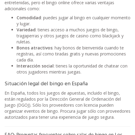
entretenidas, pero el bingo online ofrece varias ventajas
adicionales como:
Comodidad
: puedes jugar al bingo en cualquier momento
y lugar.
Variedad
: tienes acceso a muchos juegos de bingo,
tragaperras y otros juegos de casino como blackjack y
ruletas.
Bonos atractivos
: hay bonos de bienvenida cuando te
registras, así como tiradas gratis y nuevas promociones
cada día.
Interacción social
: tienes la oportunidad de chatear con
otros jugadores mientras juegas.
Situación legal del bingo en España
En España, todos los juegos de apuestas, incluido el bingo,
están regulados por la Dirección General de Ordenación del
Juego (DGOJ). Sólo los proveedores con licencia pueden
organizar eventos de bingo. Procura jugar sólo con proveedores
autorizados para tener una experiencia de juego segura.