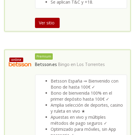
Se aplican T&C y +18.
Ver sitio
Premium
online
Betsson.es
Bingo en
Los Torrentes
Betsson España ⇒ Bienvenido con
Bono de hasta 100€ ✓
Bono de bienvenida 100% en el
primer depósito hasta 100€ ✓
Amplia selección de deportes, casino
y ruleta en vivo ★
Apuestas en vivo y múltiples
métodos de pago seguros ✓
Optimizado para móviles, sin App