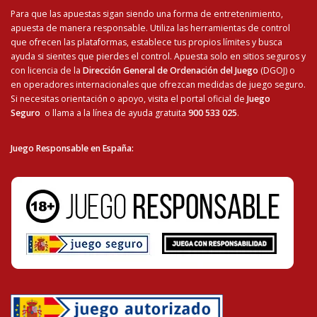
Para que las apuestas sigan siendo una forma de entretenimiento,
apuesta de manera responsable. Utiliza las herramientas de control
que ofrecen las plataformas, establece tus propios límites y busca
ayuda si sientes que pierdes el control. Apuesta solo en sitios seguros y
con licencia de la
Dirección General de Ordenación del Juego
(DGOJ) o
en operadores internacionales que ofrezcan medidas de juego seguro.
Si necesitas orientación o apoyo, visita el portal oficial de
Juego
Seguro
o llama a la línea de ayuda gratuita
900 533 025
.
Juego Responsable en España
: