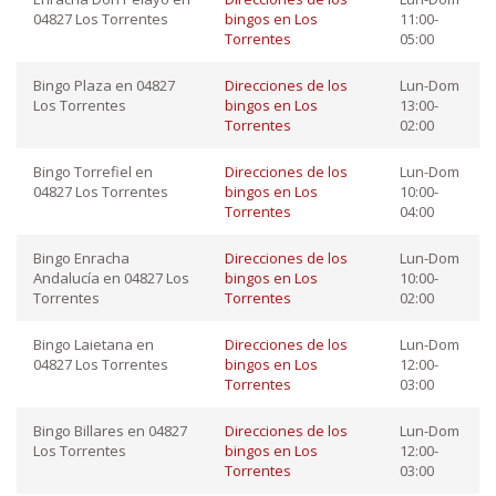
04827 Los Torrentes
bingos en Los
11:00-
Torrentes
05:00
Bingo Plaza en 04827
Direcciones de los
Lun-Dom
Los Torrentes
bingos en Los
13:00-
Torrentes
02:00
Bingo Torrefiel en
Direcciones de los
Lun-Dom
04827 Los Torrentes
bingos en Los
10:00-
Torrentes
04:00
Bingo Enracha
Direcciones de los
Lun-Dom
Andalucía en 04827 Los
bingos en Los
10:00-
Torrentes
Torrentes
02:00
Bingo Laietana en
Direcciones de los
Lun-Dom
04827 Los Torrentes
bingos en Los
12:00-
Torrentes
03:00
Bingo Billares en 04827
Direcciones de los
Lun-Dom
Los Torrentes
bingos en Los
12:00-
Torrentes
03:00