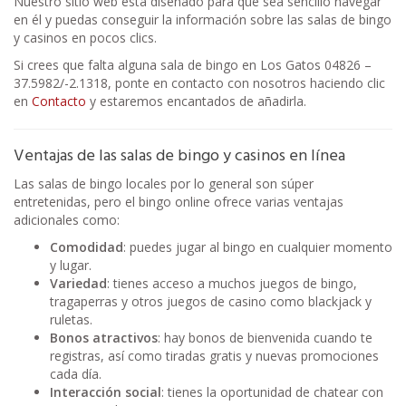
Nuestro sitio web está diseñado para que sea sencillo navegar
en él y puedas conseguir la información sobre las salas de bingo
y casinos en pocos clics.
Si crees que falta alguna sala de bingo en Los Gatos 04826 –
37.5982/-2.1318, ponte en contacto con nosotros haciendo clic
en
Contacto
y estaremos encantados de añadirla.
Ventajas de las salas de bingo y casinos en línea
Las salas de bingo locales por lo general son súper
entretenidas, pero el bingo online ofrece varias ventajas
adicionales como:
Comodidad
: puedes jugar al bingo en cualquier momento
y lugar.
Variedad
: tienes acceso a muchos juegos de bingo,
tragaperras y otros juegos de casino como blackjack y
ruletas.
Bonos atractivos
: hay bonos de bienvenida cuando te
registras, así como tiradas gratis y nuevas promociones
cada día.
Interacción social
: tienes la oportunidad de chatear con