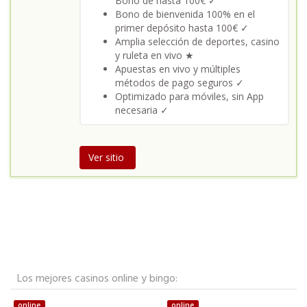
Bono de hasta 100€ ✓
Bono de bienvenida 100% en el
primer depósito hasta 100€ ✓
Amplia selección de deportes, casino
y ruleta en vivo ★
Apuestas en vivo y múltiples
métodos de pago seguros ✓
Optimizado para móviles, sin App
necesaria ✓
Ver sitio
Los mejores casinos online y bingo:
online
online