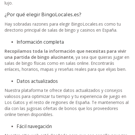
lujo.
¿Por qué elegir BingoLocales.es?
Hay sobradas razones para elegir BingoLocales.es como tu
directorio principal de salas de bingo y casinos en España.
Información completa
Recopilamos toda la información que necesitas para vivir
una partida de bingo alucinante
, ya sea que quieras jugar en
salas de bingo físicas como en salas online. Encontrarás
enlaces, horarios, mapas y reseñas reales para que elijas bien.
Datos actualizados
Nuestra plataforma te ofrece datos actualizados y consejos
valiosos para optimizar tu tiempo y tu experiencia de juego en
Los Gatos y el resto de regiones de España. Te mantenemos al
día con las jugosas ofertas de bonos que los proveedores
online tienen disponibles.
Fácil navegación