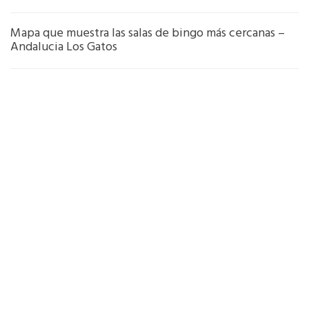
Mapa que muestra las salas de bingo más cercanas –
Andalucia Los Gatos