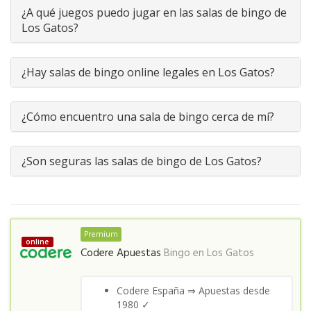
¿A qué juegos puedo jugar en las salas de bingo de
Los Gatos?
¿Hay salas de bingo online legales en Los Gatos?
¿Cómo encuentro una sala de bingo cerca de mí?
¿Son seguras las salas de bingo de Los Gatos?
Premium
online
Codere Apuestas
Bingo en
Los Gatos
Codere España ⇒ Apuestas desde
1980 ✓