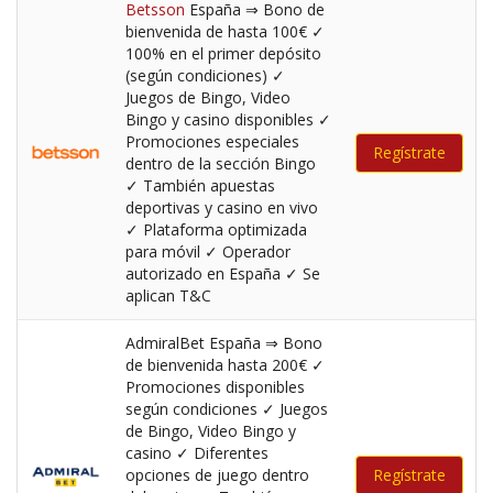
Betsson
España ⇒ Bono de
bienvenida de hasta 100€ ✓
100% en el primer depósito
(según condiciones) ✓
Juegos de Bingo, Video
Bingo y casino disponibles ✓
Promociones especiales
Regístrate
dentro de la sección Bingo
✓ También apuestas
deportivas y casino en vivo
✓ Plataforma optimizada
para móvil ✓ Operador
autorizado en España ✓ Se
aplican T&C
AdmiralBet España ⇒ Bono
de bienvenida hasta 200€ ✓
Promociones disponibles
según condiciones ✓ Juegos
de Bingo, Video Bingo y
casino ✓ Diferentes
opciones de juego dentro
Regístrate