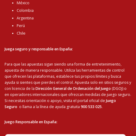
México
Colombia
Argentina
Perú
Chile
Juega seguro y responsable en España:
Para que las apuestas sigan siendo una forma de entretenimiento,
apuesta de manera responsable. Utiliza las herramientas de control
que ofrecen las plataformas, establece tus propios límites y busca
ayuda si sientes que pierdes el control. Apuesta solo en sitios seguros y
con licencia de la
Dirección General de Ordenación del Juego
(DGOJ) o
en operadores internacionales que ofrezcan medidas de juego seguro.
Si necesitas orientación o apoyo, visita el portal oficial de
Juego
Seguro
o llama a la línea de ayuda gratuita
900 533 025
.
Juego Responsable en España
: