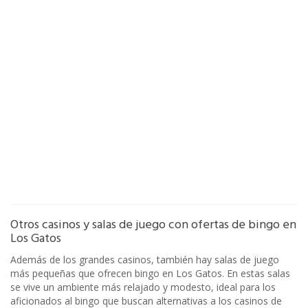
Otros casinos y salas de juego con ofertas de bingo en
Los Gatos
Además de los grandes casinos, también hay salas de juego
más pequeñas que ofrecen bingo en Los Gatos. En estas salas
se vive un ambiente más relajado y modesto, ideal para los
aficionados al bingo que buscan alternativas a los casinos de