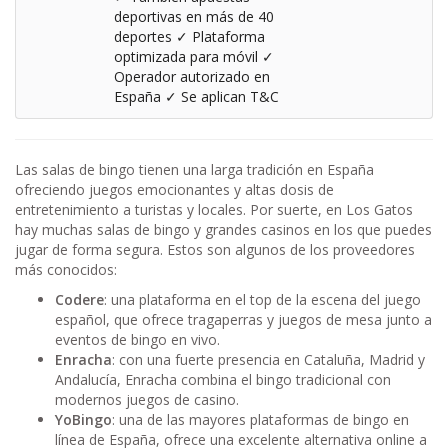
deportivas en más de 40
deportes ✓ Plataforma
optimizada para móvil ✓
Operador autorizado en
España ✓ Se aplican T&C
Las salas de bingo tienen una larga tradición en España
ofreciendo juegos emocionantes y altas dosis de
entretenimiento a turistas y locales. Por suerte, en Los Gatos
hay muchas salas de bingo y grandes casinos en los que puedes
jugar de forma segura. Estos son algunos de los proveedores
más conocidos:
Codere
: una plataforma en el top de la escena del juego
español, que ofrece tragaperras y juegos de mesa junto a
eventos de bingo en vivo.
Enracha
: con una fuerte presencia en Cataluña, Madrid y
Andalucía, Enracha combina el bingo tradicional con
modernos juegos de casino.
YoBingo
: una de las mayores plataformas de bingo en
línea de España, ofrece una excelente alternativa online a