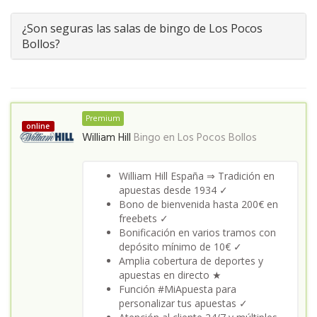
¿Son seguras las salas de bingo de Los Pocos
Bollos?
Premium
online
William Hill
Bingo en
Los Pocos Bollos
William Hill España ⇒ Tradición en
apuestas desde 1934 ✓
Bono de bienvenida hasta 200€ en
freebets ✓
Bonificación en varios tramos con
depósito mínimo de 10€ ✓
Amplia cobertura de deportes y
apuestas en directo ★
Función #MiApuesta para
personalizar tus apuestas ✓