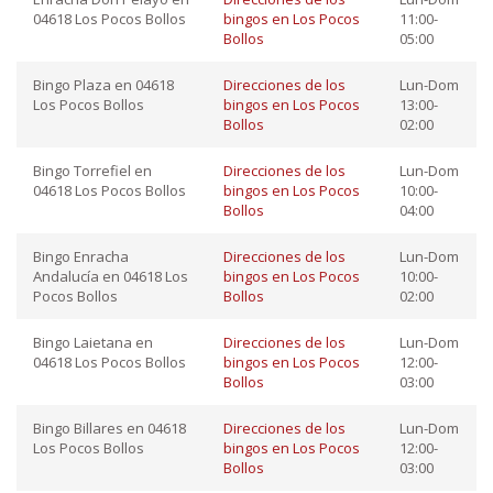
04618 Los Pocos Bollos
bingos en Los Pocos
11:00-
Bollos
05:00
Bingo Plaza en 04618
Direcciones de los
Lun-Dom
Los Pocos Bollos
bingos en Los Pocos
13:00-
Bollos
02:00
Bingo Torrefiel en
Direcciones de los
Lun-Dom
04618 Los Pocos Bollos
bingos en Los Pocos
10:00-
Bollos
04:00
Bingo Enracha
Direcciones de los
Lun-Dom
Andalucía en 04618 Los
bingos en Los Pocos
10:00-
Pocos Bollos
Bollos
02:00
Bingo Laietana en
Direcciones de los
Lun-Dom
04618 Los Pocos Bollos
bingos en Los Pocos
12:00-
Bollos
03:00
Bingo Billares en 04618
Direcciones de los
Lun-Dom
Los Pocos Bollos
bingos en Los Pocos
12:00-
Bollos
03:00