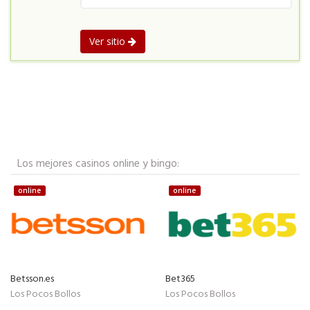
Ver sitio
Los mejores casinos online y bingo:
online
online
Betsson.es
Bet365
Los Pocos Bollos
Los Pocos Bollos