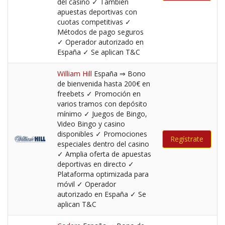
del casino ✓ También
apuestas deportivas con
cuotas competitivas ✓
Métodos de pago seguros
✓ Operador autorizado en
España ✓ Se aplican T&C
William Hill
España ⇒ Bono
de bienvenida hasta 200€ en
freebets ✓ Promoción en
varios tramos con depósito
mínimo ✓ Juegos de Bingo,
Video Bingo y casino
disponibles ✓ Promociones
Regístrate
especiales dentro del casino
✓ Amplia oferta de apuestas
deportivas en directo ✓
Plataforma optimizada para
móvil ✓ Operador
autorizado en España ✓ Se
aplican T&C