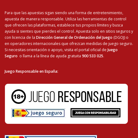
Para que las apuestas sigan siendo una forma de entretenimiento,
apuesta de manera responsable. Utiliza las herramientas de control
que ofrecen las plataformas, establece tus propios límites y busca
ayuda si sientes que pierdes el control. Apuesta solo en sitios seguros y
con licencia de la
Dirección General de Ordenación del Juego
(DGOJ) o
en operadores internacionales que ofrezcan medidas de juego seguro.
Si necesitas orientación o apoyo, visita el portal oficial de
Juego
Seguro
o llama a la línea de ayuda gratuita
900 533 025
.
Juego Responsable en España
: