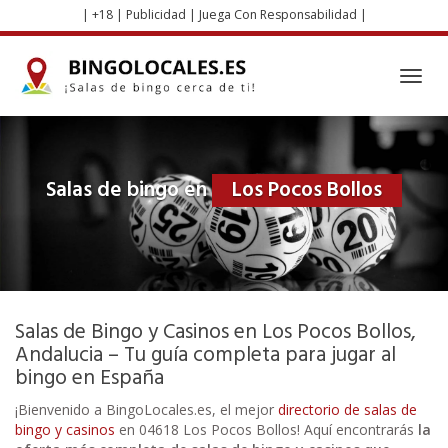
Skip
| +18 | Publicidad | Juega Con Responsabilidad |
to
main
content
Toggl
navig
Salas de bingo en
Los Pocos Bollos
Salas de Bingo y Casinos en Los Pocos Bollos,
Andalucia – Tu guía completa para jugar al
bingo en España
¡Bienvenido a BingoLocales.es, el mejor
directorio de salas de
bingo y casinos
en 04618 Los Pocos Bollos! Aquí encontrarás
la