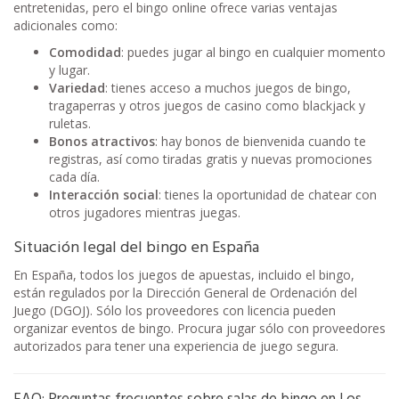
entretenidas, pero el bingo online ofrece varias ventajas
adicionales como:
Comodidad
: puedes jugar al bingo en cualquier momento
y lugar.
Variedad
: tienes acceso a muchos juegos de bingo,
tragaperras y otros juegos de casino como blackjack y
ruletas.
Bonos atractivos
: hay bonos de bienvenida cuando te
registras, así como tiradas gratis y nuevas promociones
cada día.
Interacción social
: tienes la oportunidad de chatear con
otros jugadores mientras juegas.
Situación legal del bingo en España
En España, todos los juegos de apuestas, incluido el bingo,
están regulados por la Dirección General de Ordenación del
Juego (DGOJ). Sólo los proveedores con licencia pueden
organizar eventos de bingo. Procura jugar sólo con proveedores
autorizados para tener una experiencia de juego segura.