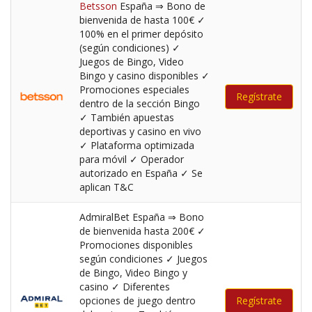
Betsson
España ⇒ Bono de
bienvenida de hasta 100€ ✓
100% en el primer depósito
(según condiciones) ✓
Juegos de Bingo, Video
Bingo y casino disponibles ✓
Promociones especiales
Regístrate
dentro de la sección Bingo
✓ También apuestas
deportivas y casino en vivo
✓ Plataforma optimizada
para móvil ✓ Operador
autorizado en España ✓ Se
aplican T&C
AdmiralBet España ⇒ Bono
de bienvenida hasta 200€ ✓
Promociones disponibles
según condiciones ✓ Juegos
de Bingo, Video Bingo y
casino ✓ Diferentes
opciones de juego dentro
Regístrate