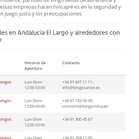
biente, partidas de bingo llenas de adrenalina y
 estas empresas hacen hincapié es en la seguridad y
un juego justo y sin preocupaciones.
ales en Andalucia El Largo y alrededores con
o
Horario de
Contacto
Apertura
 bingos
Lun-Dom
+34 91 457 11 11,
12:00-03:00
info@bingocanoe.es
 bingos
Lun-Dom
+34 91 726 50 00,
12:00-03:00
contacto@bingoroma.es
 bingos
Lun-Dom
+34 91 300 45 67
12:00-03:00
 bingos
Lun-Dom
+34 91 354 12 00,