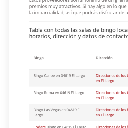
Estos proveedores son sinónimo de un gran am
premios muy atractivos. Si hay algo en lo que
la imparcialidad, así que podrás disfrutar de 
Tabla con todas las salas de bingo loc
horarios, dirección y datos de contact
Bingo
Dirección
Bingo Canoe en 04619 El Largo
Direcciones de los
en El Largo
Bingo Roma en 04619 El Largo
Direcciones de los
en El Largo
Bingo Las Vegas en 04619 El
Direcciones de los
Largo
en El Largo
Codere
Bingo en 04619 El Largo
Direcciones de los