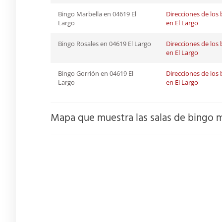
Bingo Marbella en 04619 El
Direcciones de los
Largo
en El Largo
Bingo Rosales en 04619 El Largo
Direcciones de los
en El Largo
Bingo Gorrión en 04619 El
Direcciones de los
Largo
en El Largo
Mapa que muestra las salas de bingo m