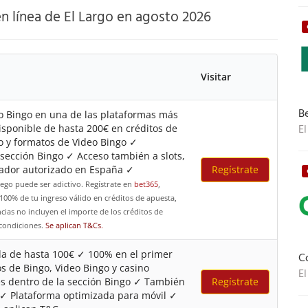
en línea de El Largo en agosto 2026
Visitar
B
o Bingo en una de las plataformas más
El
sponible de hasta 200€ en créditos de
o y formatos de Video Bingo ✓
sección Bingo ✓ Acceso también a slots,
rador autorizado en España ✓
Regístrate
uego puede ser adictivo. Regístrate en
bet365
,
100% de tu ingreso válido en créditos de apuesta,
cias no incluyen el importe de los créditos de
 condiciones.
Se aplican T&Cs
.
a de hasta 100€ ✓ 100% en el primer
C
s de Bingo, Video Bingo y casino
El
s dentro de la sección Bingo ✓ También
Regístrate
o ✓ Plataforma optimizada para móvil ✓