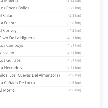
La Muleria
(3.62 km)
Los Pocos Bollos
(3.77 km)
El Calon
(3.8 km)
La Fuente
(3.98 km)
El Convoy
(4.2 km)
Pozo De La Higuera
(4.51 km)
Los Campoys
(4.51 km)
Vizcaino
(4.51 km)
Los Guiraos
(4.51 km)
La Herradura
(4.51 km)
Silos, Los (Cuevas Del Almanzora)
(4.6 km)
La Cañada De Lorca
(4.6 km)
El Morro
(4.6 km)