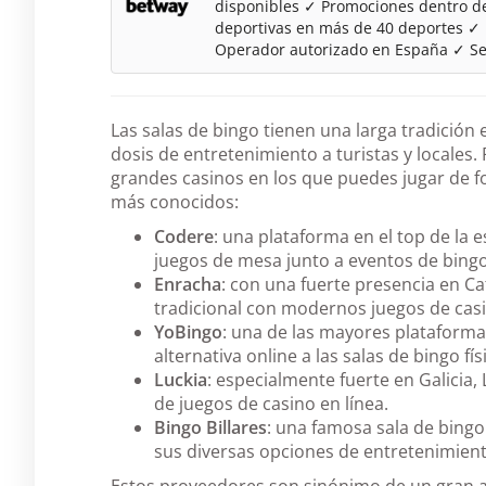
disponibles ✓ Promociones dentro d
deportivas en más de 40 deportes ✓ 
Operador autorizado en España ✓ Se
Las salas de bingo tienen una larga tradición
dosis de entretenimiento a turistas y locales.
grandes casinos en los que puedes jugar de 
más conocidos:
Codere
: una plataforma en el top de la 
juegos de mesa junto a eventos de bingo
Enracha
: con una fuerte presencia en C
tradicional con modernos juegos de cas
YoBingo
: una de las mayores plataforma
alternativa online a las salas de bingo fís
Luckia
: especialmente fuerte en Galicia
de juegos de casino en línea.
Bingo Billares
: una famosa sala de bing
sus diversas opciones de entretenimient