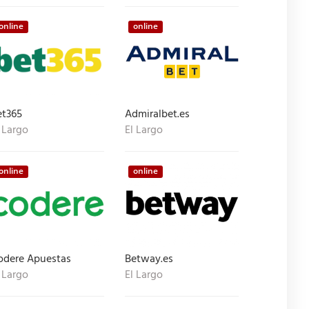
online
online
et365
Admiralbet.es
 Largo
El Largo
online
online
odere Apuestas
Betway.es
 Largo
El Largo