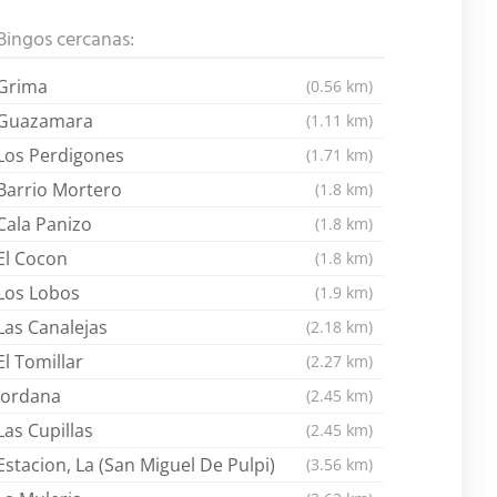
Bingos cercanas:
Grima
(0.56 km)
Guazamara
(1.11 km)
Los Perdigones
(1.71 km)
Barrio Mortero
(1.8 km)
Cala Panizo
(1.8 km)
El Cocon
(1.8 km)
Los Lobos
(1.9 km)
Las Canalejas
(2.18 km)
El Tomillar
(2.27 km)
Jordana
(2.45 km)
Las Cupillas
(2.45 km)
Estacion, La (San Miguel De Pulpi)
(3.56 km)