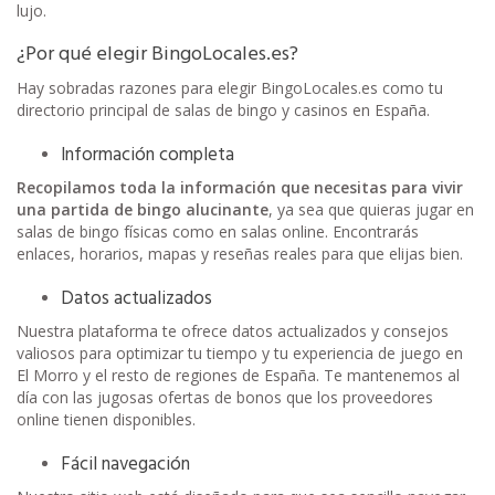
lujo.
¿Por qué elegir BingoLocales.es?
Hay sobradas razones para elegir BingoLocales.es como tu
directorio principal de salas de bingo y casinos en España.
Información completa
Recopilamos toda la información que necesitas para vivir
una partida de bingo alucinante
, ya sea que quieras jugar en
salas de bingo físicas como en salas online. Encontrarás
enlaces, horarios, mapas y reseñas reales para que elijas bien.
Datos actualizados
Nuestra plataforma te ofrece datos actualizados y consejos
valiosos para optimizar tu tiempo y tu experiencia de juego en
El Morro y el resto de regiones de España. Te mantenemos al
día con las jugosas ofertas de bonos que los proveedores
online tienen disponibles.
Fácil navegación