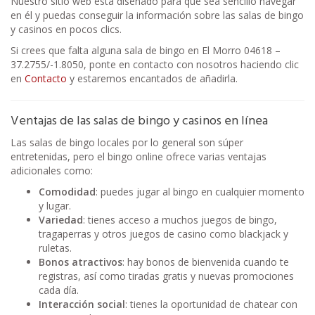
Nuestro sitio web está diseñado para que sea sencillo navegar
en él y puedas conseguir la información sobre las salas de bingo
y casinos en pocos clics.
Si crees que falta alguna sala de bingo en El Morro 04618 –
37.2755/-1.8050, ponte en contacto con nosotros haciendo clic
en
Contacto
y estaremos encantados de añadirla.
Ventajas de las salas de bingo y casinos en línea
Las salas de bingo locales por lo general son súper
entretenidas, pero el bingo online ofrece varias ventajas
adicionales como:
Comodidad
: puedes jugar al bingo en cualquier momento
y lugar.
Variedad
: tienes acceso a muchos juegos de bingo,
tragaperras y otros juegos de casino como blackjack y
ruletas.
Bonos atractivos
: hay bonos de bienvenida cuando te
registras, así como tiradas gratis y nuevas promociones
cada día.
Interacción social
: tienes la oportunidad de chatear con