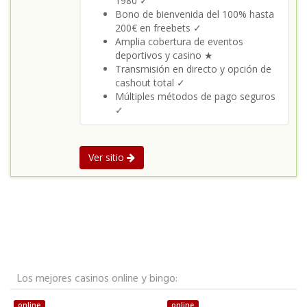
1980 ✓
Bono de bienvenida del 100% hasta
200€ en freebets ✓
Amplia cobertura de eventos
deportivos y casino ★
Transmisión en directo y opción de
cashout total ✓
Múltiples métodos de pago seguros
✓
Ver sitio
Los mejores casinos online y bingo:
online
online