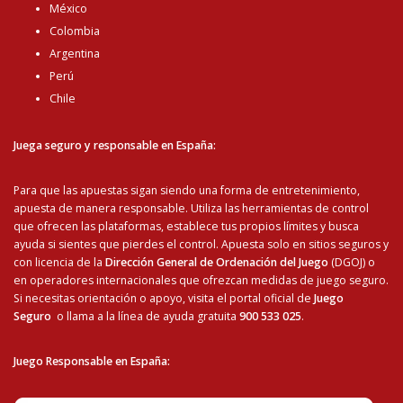
México
Colombia
Argentina
Perú
Chile
Juega seguro y responsable en España:
Para que las apuestas sigan siendo una forma de entretenimiento,
apuesta de manera responsable. Utiliza las herramientas de control
que ofrecen las plataformas, establece tus propios límites y busca
ayuda si sientes que pierdes el control. Apuesta solo en sitios seguros y
con licencia de la
Dirección General de Ordenación del Juego
(DGOJ) o
en operadores internacionales que ofrezcan medidas de juego seguro.
Si necesitas orientación o apoyo, visita el portal oficial de
Juego
Seguro
o llama a la línea de ayuda gratuita
900 533 025
.
Juego Responsable en España
: