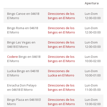
Apertura
Bingo Canoe en 04618
Direcciones de los
Lun-Dom
El Morro
bingos en El Morro
12:00-03:00
Bingo Roma en 04618
Direcciones de los
Lun-Dom
El Morro
bingos en El Morro
12:00-03:00
Bingo Las Vegas en
Direcciones de los
Lun-Dom
04618 El Morro
bingos en El Morro
12:00-03:00
Codere
Bingo en 04618
Direcciones de los
Lun-Dom
El Morro
bingos en El Morro
10:00-02:00
Luckia Bingo en 04618
Direcciones de
Lun-Dom
El Morro
Luckia en El Morro
10:00-01:00
Enracha Don Pelayo
Direcciones de los
Lun-Dom
en 04618 El Morro
bingos en El Morro
11:00-05:00
Bingo Plaza en 04618 El
Direcciones de los
Lun-Dom
Morro
bingos en El Morro
13:00-02:00