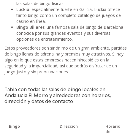
las salas de bingo físicas.
Luckia
: especialmente fuerte en Galicia, Luckia ofrece
tanto bingo como un completo catálogo de juegos de
casino en línea.
Bingo Billares
: una famosa sala de bingo de Barcelona
conocida por sus grandes eventos y sus diversas
opciones de entretenimiento.
Estos proveedores son sinónimo de un gran ambiente, partidas
de bingo llenas de adrenalina y premios muy atractivos. Si hay
algo en lo que estas empresas hacen hincapié es en la
seguridad y la imparcialidad, así que podrás disfrutar de un
juego justo y sin preocupaciones.
Tabla con todas las salas de bingo locales en
Andalucia El Morro y alrededores con horarios,
dirección y datos de contacto
Bingo
Dirección
Horario
de