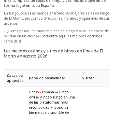
más completa de salas de bingo y casinos que operan de
forma legal en toda España
.
En BingoLocales.es hemos enlistado las mejores salas de bingo
de El Morro, incluyendo direcciones, horarios y opiniones de sus
usuarios.
¿Quieres pasar una tarde relajada de bingo o vivir una noche de
película en un casino? ¡Encuentra aquí las mejores opciones
cerca de ti!
Los mejores casinos y sitios de bingo en línea de El
Morro en agosto 2026
Casas de
Bono de bienvenida:
Visitar
apuestas
Bet365
España ⇒ Bingo
online y Video Bingo en una
de las plataformas más
reconocidas ✓ Bono de
bienvenida disponible de