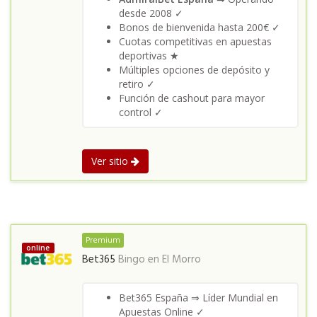
desde 2008 ✓
Bonos de bienvenida hasta 200€ ✓
Cuotas competitivas en apuestas
deportivas ★
Múltiples opciones de depósito y
retiro ✓
Función de cashout para mayor
control ✓
Ver sitio
Premium
online
Bet365
Bingo en
El Morro
Bet365 España ⇒ Líder Mundial en
Apuestas Online ✓