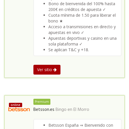
Bono de bienvenida del 100% hasta
200€ en créditos de apuesta ✓
Cuota mínima de 1.50 para liberar el
bono ★
Acceso a transmisiones en directo y
apuestas en vivo ✓
Apuestas deportivas y casino en una
sola plataforma ✓
Se aplican T&C y +18.
Ver sitio
Premium
online
Betsson.es
Bingo en
El Morro
Betsson España ⇒ Bienvenido con