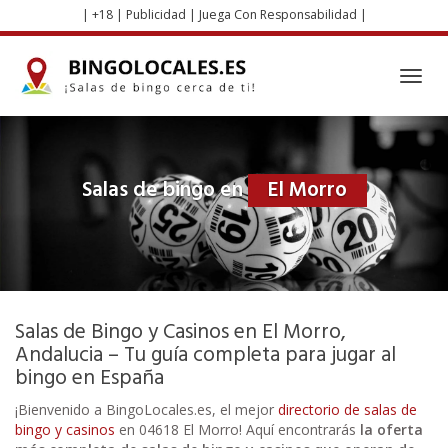
Skip
| +18 | Publicidad | Juega Con Responsabilidad |
to
main
content
Toggl
navig
Salas de bingo en
El Morro
Salas de Bingo y Casinos en El Morro,
Andalucia – Tu guía completa para jugar al
bingo en España
¡Bienvenido a BingoLocales.es, el mejor
directorio de salas de
bingo y casinos
en 04618 El Morro! Aquí encontrarás
la oferta