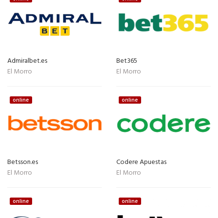
Admiralbet.es
Bet365
El Morro
El Morro
online
online
Betsson.es
Codere Apuestas
El Morro
El Morro
online
online