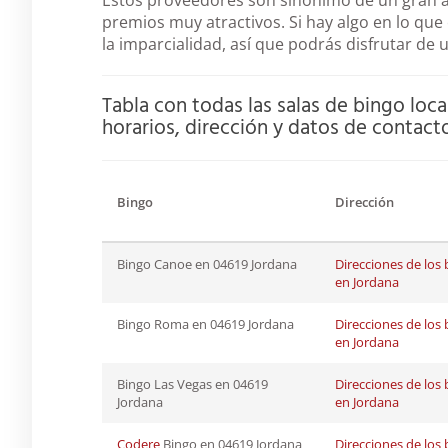
Estos proveedores son sinónimo de un gran am
premios muy atractivos. Si hay algo en lo que
la imparcialidad, así que podrás disfrutar de 
Tabla con todas las salas de bingo loc
horarios, dirección y datos de contact
Bingo
Dirección
Bingo Canoe en 04619 Jordana
Direcciones de los
en Jordana
Bingo Roma en 04619 Jordana
Direcciones de los
en Jordana
Bingo Las Vegas en 04619
Direcciones de los
Jordana
en Jordana
Codere
Bingo en 04619 Jordana
Direcciones de los