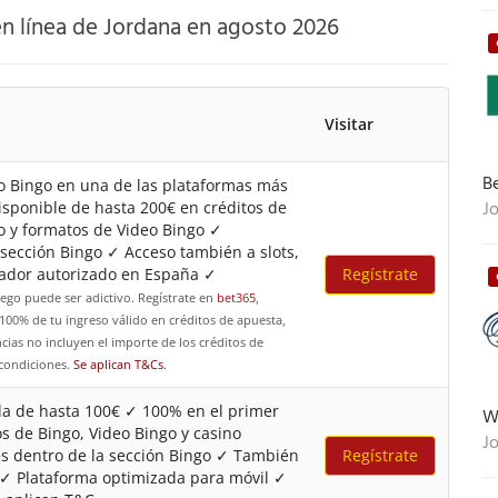
en línea de Jordana en agosto 2026
Visitar
B
o Bingo en una de las plataformas más
J
sponible de hasta 200€ en créditos de
o y formatos de Video Bingo ✓
sección Bingo ✓ Acceso también a slots,
rador autorizado en España ✓
Regístrate
uego puede ser adictivo. Regístrate en
bet365
,
100% de tu ingreso válido en créditos de apuesta,
cias no incluyen el importe de los créditos de
 condiciones.
Se aplican T&Cs
.
a de hasta 100€ ✓ 100% en el primer
Wi
s de Bingo, Video Bingo y casino
J
s dentro de la sección Bingo ✓ También
Regístrate
o ✓ Plataforma optimizada para móvil ✓