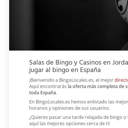
Salas de Bingo y Casinos en Jord
jugar al bingo en España
¡Bienvenido a BingoLocales.es, el mejor
direct
Aquí encontrarás
la oferta más completa de s
toda España
.
En BingoLocales.es hemos enlistado las mejor
horarios y opiniones de sus usuarios.
¿Quieres pasar una tarde relajada de bingo o 
aquí las mejores opciones cerca de ti!