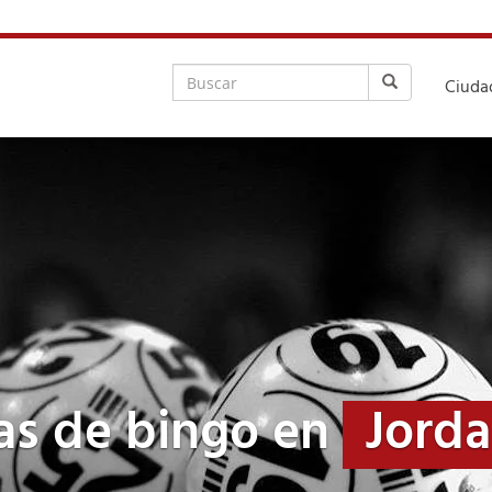
Ciuda
as de bingo en
Jord