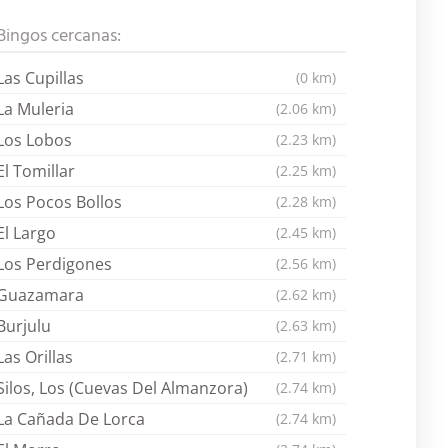
Bingos cercanas:
Las Cupillas
(0 km)
La Muleria
(2.06 km)
Los Lobos
(2.23 km)
El Tomillar
(2.25 km)
Los Pocos Bollos
(2.28 km)
El Largo
(2.45 km)
Los Perdigones
(2.56 km)
Guazamara
(2.62 km)
Burjulu
(2.63 km)
Las Orillas
(2.71 km)
Silos, Los (Cuevas Del Almanzora)
(2.74 km)
La Cañada De Lorca
(2.74 km)