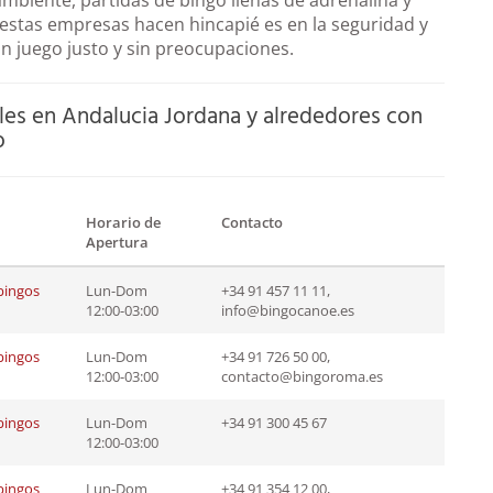
biente, partidas de bingo llenas de adrenalina y
 estas empresas hacen hincapié es en la seguridad y
un juego justo y sin preocupaciones.
ales en Andalucia Jordana y alrededores con
o
Horario de
Contacto
Apertura
 bingos
Lun-Dom
+34 91 457 11 11,
12:00-03:00
info@bingocanoe.es
 bingos
Lun-Dom
+34 91 726 50 00,
12:00-03:00
contacto@bingoroma.es
 bingos
Lun-Dom
+34 91 300 45 67
12:00-03:00
 bingos
Lun-Dom
+34 91 354 12 00,