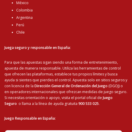
México
Colombia
Argentina
Perú
Chile
Juega seguro y responsable en España:
Para que las apuestas sigan siendo una forma de entretenimiento,
apuesta de manera responsable. Utiliza las herramientas de control
que ofrecen las plataformas, establece tus propios límites y busca
ayuda si sientes que pierdes el control. Apuesta solo en sitios seguros y
con licencia de la
Dirección General de Ordenación del Juego
(DGOJ) o
en operadores internacionales que ofrezcan medidas de juego seguro.
Si necesitas orientación o apoyo, visita el portal oficial de
Juego
Seguro
o llama a la línea de ayuda gratuita
900 533 025
.
Juego Responsable en España
: