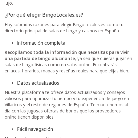
lujo.
¿Por qué elegir BingoLocales.es?
Hay sobradas razones para elegir BingoLocales.es como tu
directorio principal de salas de bingo y casinos en España.
Información completa
Recopilamos toda la información que necesitas para vivir
una partida de bingo alucinante
, ya sea que quieras jugar en
salas de bingo físicas como en salas online. Encontrarás
enlaces, horarios, mapas y reseñas reales para que elijas bien.
Datos actualizados
Nuestra plataforma te ofrece datos actualizados y consejos
valiosos para optimizar tu tiempo y tu experiencia de juego en
Villaricos y el resto de regiones de España. Te mantenemos al
día con las jugosas ofertas de bonos que los proveedores
online tienen disponibles.
Fácil navegación