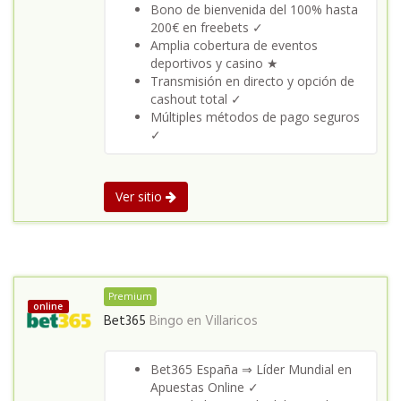
Bono de bienvenida del 100% hasta
200€ en freebets ✓
Amplia cobertura de eventos
deportivos y casino ★
Transmisión en directo y opción de
cashout total ✓
Múltiples métodos de pago seguros
✓
Ver sitio
Premium
online
Bet365
Bingo en
Villaricos
Bet365 España ⇒ Líder Mundial en
Apuestas Online ✓