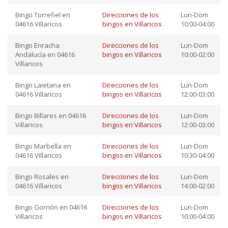
Bingo Torrefiel en
Direcciones de los
Lun-Dom
04616 Villaricos
bingos en Villaricos
10:00-04:00
Bingo Enracha
Direcciones de los
Lun-Dom
Andalucía en 04616
bingos en Villaricos
10:00-02:00
Villaricos
Bingo Laietana en
Direcciones de los
Lun-Dom
04616 Villaricos
bingos en Villaricos
12:00-03:00
Bingo Billares en 04616
Direcciones de los
Lun-Dom
Villaricos
bingos en Villaricos
12:00-03:00
Bingo Marbella en
Direcciones de los
Lun-Dom
04616 Villaricos
bingos en Villaricos
10:30-04:00
Bingo Rosales en
Direcciones de los
Lun-Dom
04616 Villaricos
bingos en Villaricos
14:00-02:00
Bingo Gorrión en 04616
Direcciones de los
Lun-Dom
Villaricos
bingos en Villaricos
10:00-04:00