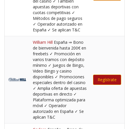
del casino ✓ También
apuestas deportivas con
cuotas competitivas ✓
Métodos de pago seguros
✓ Operador autorizado en
España ✓ Se aplican T&C
William Hill
España ⇒ Bono
de bienvenida hasta 200€ en
freebets ✓ Promoción en
varios tramos con depósito
mínimo ✓ Juegos de Bingo,
Video Bingo y casino
disponibles ✓ Promociones
Regístrate
especiales dentro del casino
✓ Amplia oferta de apuestas
deportivas en directo ✓
Plataforma optimizada para
móvil ✓ Operador
autorizado en España ✓ Se
aplican T&C