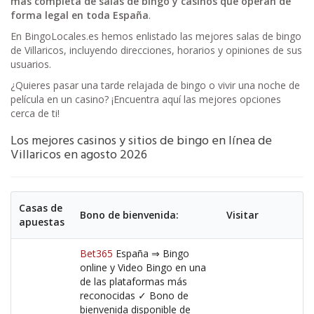
más completa de salas de bingo y casinos que operan de
forma legal en toda España
.
En BingoLocales.es hemos enlistado las mejores salas de bingo
de Villaricos, incluyendo direcciones, horarios y opiniones de sus
usuarios.
¿Quieres pasar una tarde relajada de bingo o vivir una noche de
película en un casino? ¡Encuentra aquí las mejores opciones
cerca de ti!
Los mejores casinos y sitios de bingo en línea de
Villaricos en agosto 2026
Casas de
Bono de bienvenida:
Visitar
apuestas
Bet365
España ⇒ Bingo
online y Video Bingo en una
de las plataformas más
reconocidas ✓ Bono de
bienvenida disponible de