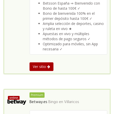
Betsson España ⇒ Bienvenido con
Bono de hasta 100€ ✓
Bono de bienvenida 100% en el
primer depósito hasta 100€ ✓
Amplia selección de deportes, casino
y ruleta en vivo ★
Apuestas en vivo y múltiples
métodos de pago seguros ✓
Optimizado para móviles, sin App
necesaria ✓
Ver sitio
Premium
online
Betway.es
Bingo en
Villaricos