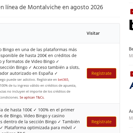
 en línea de Montalviche en agosto 2026
Visitar
B
o Bingo en una de las plataformas más
M
sponible de hasta 200€ en créditos de
o y formatos de Video Bingo ✓
sección Bingo ✓ Acceso también a slots,
rador autorizado en España ✓
Regístrate
uego puede ser adictivo. Regístrate en
bet365
,
100% de tu ingreso válido en créditos de apuesta,
cias no incluyen el importe de los créditos de
 condiciones.
Se aplican T&Cs
.
a de hasta 100€ ✓ 100% en el primer
A
s de Bingo, Video Bingo y casino
M
s dentro de la sección Bingo ✓ También
Regístrate
o ✓ Plataforma optimizada para móvil ✓