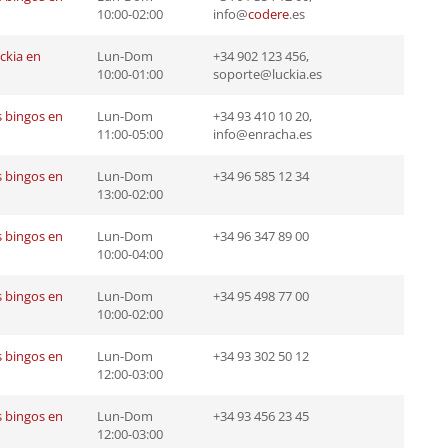
10:00-02:00
info@
codere
.es
ckia en
Lun-Dom
+34 902 123 456,
10:00-01:00
soporte@luckia.es
s bingos en
Lun-Dom
+34 93 410 10 20,
11:00-05:00
info@enracha.es
s bingos en
Lun-Dom
+34 96 585 12 34
13:00-02:00
s bingos en
Lun-Dom
+34 96 347 89 00
10:00-04:00
s bingos en
Lun-Dom
+34 95 498 77 00
10:00-02:00
s bingos en
Lun-Dom
+34 93 302 50 12
12:00-03:00
s bingos en
Lun-Dom
+34 93 456 23 45
12:00-03:00