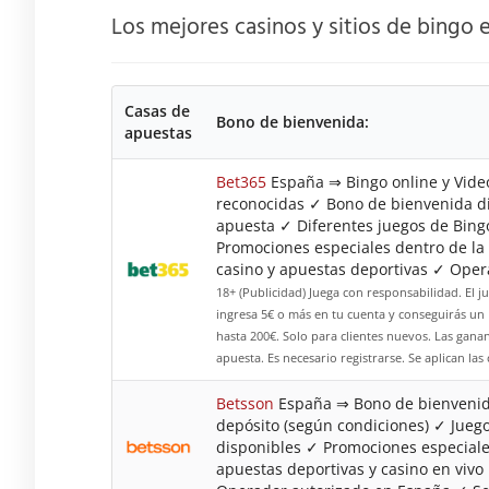
Los mejores casinos y sitios de bingo
Casas de
Bono de bienvenida:
apuestas
Bet365
España ⇒ Bingo online y Vide
reconocidas ✓ Bono de bienvenida di
apuesta ✓ Diferentes juegos de Bing
Promociones especiales dentro de la 
casino y apuestas deportivas ✓ Ope
18+ (Publicidad) Juega con responsabilidad. El j
ingresa 5€ o más en tu cuenta y conseguirás un 
hasta 200€. Solo para clientes nuevos. Las ganan
apuesta. Es necesario registrarse. Se aplican las
Betsson
España ⇒ Bono de bienvenid
depósito (según condiciones) ✓ Juego
disponibles ✓ Promociones especiale
apuestas deportivas y casino en viv