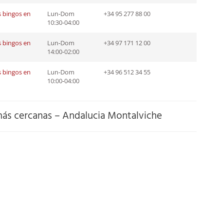
s bingos en
Lun-Dom
+34 95 277 88 00
10:30-04:00
s bingos en
Lun-Dom
+34 97 171 12 00
14:00-02:00
s bingos en
Lun-Dom
+34 96 512 34 55
10:00-04:00
más cercanas – Andalucia Montalviche