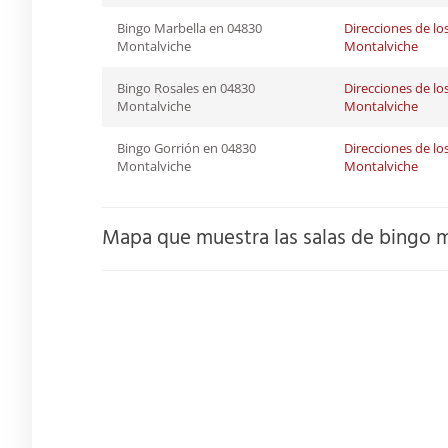
Bingo Marbella en 04830
Direcciones de lo
Montalviche
Montalviche
Bingo Rosales en 04830
Direcciones de lo
Montalviche
Montalviche
Bingo Gorrión en 04830
Direcciones de lo
Montalviche
Montalviche
Mapa que muestra las salas de bingo 