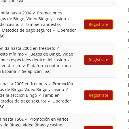
 aplican T&C
enida hasta 200€ ✓ Promociones
gos de Bingo, Video Bingo y casino ✓
 del casino ✓ También apuestas
Regístrate
 ✓ Métodos de pago seguros ✓ Operador
T&C
nida hasta 200€ en freebets ✓
sito mínimo ✓ Juegos de Bingo, Video
iones especiales dentro del casino ✓
Regístrate
s en directo ✓ Plataforma optimizada
n España ✓ Se aplican T&C
 hasta 200€ en freebets ✓ Promoción
os de Bingo, Video Bingo y casino ✓
 de la sección Bingo ✓ También
Regístrate
 Métodos de pago seguros ✓ Operador
T&C
 hasta 150€ ✓ Promoción en varios
s de Bingo, Video Bingo y casino