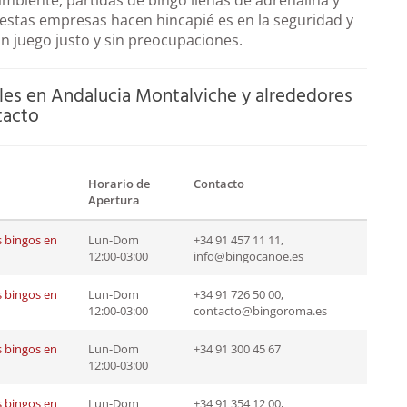
biente, partidas de bingo llenas de adrenalina y
 estas empresas hacen hincapié es en la seguridad y
un juego justo y sin preocupaciones.
ales en Andalucia Montalviche y alrededores
tacto
Horario de
Contacto
Apertura
s bingos en
Lun-Dom
+34 91 457 11 11,
12:00-03:00
info@bingocanoe.es
s bingos en
Lun-Dom
+34 91 726 50 00,
12:00-03:00
contacto@bingoroma.es
s bingos en
Lun-Dom
+34 91 300 45 67
12:00-03:00
s bingos en
Lun-Dom
+34 91 354 12 00,