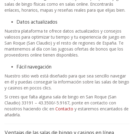
salas de bingo físicas como en salas online. Encontrarás
enlaces, horarios, mapas y reseñas reales para que elijas bien.
Datos actualizados
Nuestra plataforma te ofrece datos actualizados y consejos
valiosos para optimizar tu tiempo y tu experiencia de juego en
San Roque (San Claudio) y el resto de regiones de España. Te
mantenemos al día con las jugosas ofertas de bonos que los
proveedores online tienen disponibles.
Fácil navegación
Nuestro sitio web está diseñado para que sea sencillo navegar
en él y puedas conseguir la información sobre las salas de bingo
y casinos en pocos clics.
Si crees que falta alguna sala de bingo en San Roque (San
Claudio) 33191 – 43.3500/-5.9167, ponte en contacto con
nosotros haciendo clic en
Contacto
y estaremos encantados de
añadirla.
Ventajas de las salas de bingo y casinos en línea