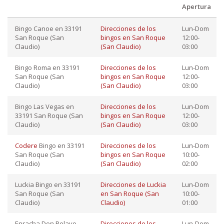
Apertura
Bingo Canoe en 33191
Direcciones de los
Lun-Dom
San Roque (San
bingos en San Roque
12:00-
Claudio)
(San Claudio)
03:00
Bingo Roma en 33191
Direcciones de los
Lun-Dom
San Roque (San
bingos en San Roque
12:00-
Claudio)
(San Claudio)
03:00
Bingo Las Vegas en
Direcciones de los
Lun-Dom
33191 San Roque (San
bingos en San Roque
12:00-
Claudio)
(San Claudio)
03:00
Codere
Bingo en 33191
Direcciones de los
Lun-Dom
San Roque (San
bingos en San Roque
10:00-
Claudio)
(San Claudio)
02:00
Luckia Bingo en 33191
Direcciones de Luckia
Lun-Dom
San Roque (San
en San Roque (San
10:00-
Claudio)
Claudio)
01:00
Enracha Don Pelayo
Direcciones de los
Lun-Dom