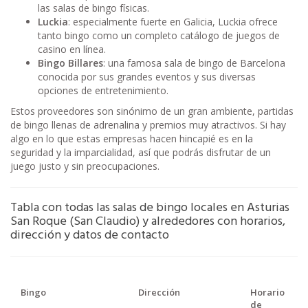
las salas de bingo físicas.
Luckia
: especialmente fuerte en Galicia, Luckia ofrece
tanto bingo como un completo catálogo de juegos de
casino en línea.
Bingo Billares
: una famosa sala de bingo de Barcelona
conocida por sus grandes eventos y sus diversas
opciones de entretenimiento.
Estos proveedores son sinónimo de un gran ambiente, partidas
de bingo llenas de adrenalina y premios muy atractivos. Si hay
algo en lo que estas empresas hacen hincapié es en la
seguridad y la imparcialidad, así que podrás disfrutar de un
juego justo y sin preocupaciones.
Tabla con todas las salas de bingo locales en Asturias
San Roque (San Claudio) y alrededores con horarios,
dirección y datos de contacto
Bingo
Dirección
Horario
de