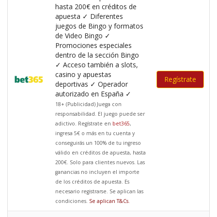
hasta 200€ en créditos de
apuesta ✓ Diferentes
juegos de Bingo y formatos
de Video Bingo ✓
Promociones especiales
dentro de la sección Bingo
✓ Acceso también a slots,
casino y apuestas
Regístrate
deportivas ✓ Operador
autorizado en España ✓
18+ (Publicidad) Juega con
responsabilidad. El juego puede ser
adictivo. Regístrate en
bet365
,
ingresa 5€ o más en tu cuenta y
conseguirás un 100% de tu ingreso
válido en créditos de apuesta, hasta
200€. Solo para clientes nuevos. Las
ganancias no incluyen el importe
de los créditos de apuesta. Es
necesario registrarse. Se aplican las
condiciones.
Se aplican T&Cs
.