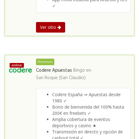
✓
Ver sitio
Premium
online
Codere Apuestas
Bingo en
San Roque (San Claudio)
Codere España ⇒ Apuestas desde
1980 ✓
Bono de bienvenida del 100% hasta
200€ en freebets ✓
Amplia cobertura de eventos
deportivos y casino ★
Transmisión en directo y opción de
cashout total ✓