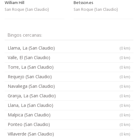
William Hill
Betsson.es
San Roque (San Claudio)
San Roque (San Claudio)
Bingos cercanas:
Llama, La (San Claudio)
(0 km)
Valle, El (San Claudio)
(0 km)
Torre, La (San Claudio)
(0 km)
Requejo (San Claudio)
(0 km)
Navaliega (San Claudio)
(0 km)
Granja, La (San Claudio)
(0 km)
Llana, La (San Claudio)
(0 km)
Malpica (San Claudio)
(0 km)
Ponteo (San Claudio)
(0 km)
Villaverde (San Claudio)
(0 km)