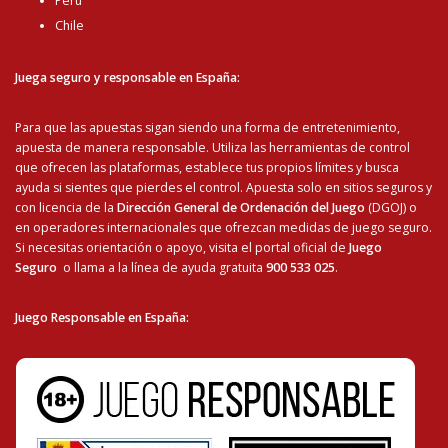
Perú
Chile
Juega seguro y responsable en España:
Para que las apuestas sigan siendo una forma de entretenimiento,
apuesta de manera responsable. Utiliza las herramientas de control
que ofrecen las plataformas, establece tus propios límites y busca
ayuda si sientes que pierdes el control. Apuesta solo en sitios seguros y
con licencia de la
Dirección General de Ordenación del Juego
(DGOJ) o
en operadores internacionales que ofrezcan medidas de juego seguro.
Si necesitas orientación o apoyo, visita el portal oficial de
Juego
Seguro
o llama a la línea de ayuda gratuita
900 533 025
.
Juego Responsable en España
: