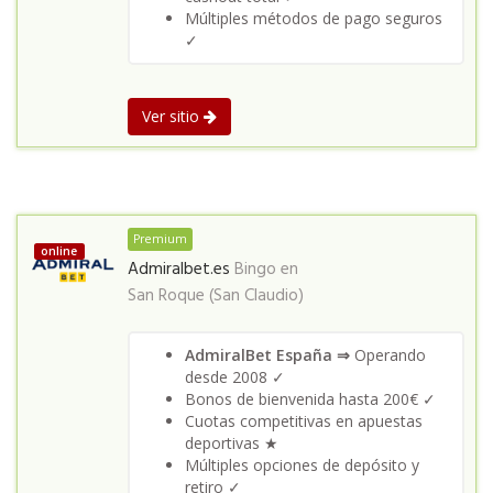
Múltiples métodos de pago seguros
✓
Ver sitio
Premium
online
Admiralbet.es
Bingo en
San Roque (San Claudio)
AdmiralBet España ⇒
Operando
desde 2008 ✓
Bonos de bienvenida hasta 200€ ✓
Cuotas competitivas en apuestas
deportivas ★
Múltiples opciones de depósito y
retiro ✓