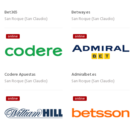
Bet365
Betway.es
San Roque (San Claudio)
San Roque (San Claudio)
online
online
Codere Apuestas
Admiralbet.es
San Roque (San Claudio)
San Roque (San Claudio)
online
online