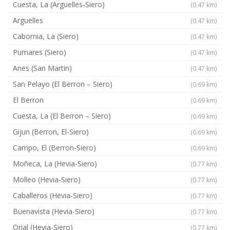
Cuesta, La (Arguelles-Siero)
(0.47 km)
Arguelles
(0.47 km)
Cabornia, La (Siero)
(0.47 km)
Pumares (Siero)
(0.47 km)
Anes (San Martin)
(0.47 km)
San Pelayo (El Berron – Siero)
(0.69 km)
El Berron
(0.69 km)
Cuesta, La (El Berron – Siero)
(0.69 km)
Gijun (Berron, El-Siero)
(0.69 km)
Campo, El (Berron-Siero)
(0.69 km)
Moñeca, La (Hevia-Siero)
(0.77 km)
Molleo (Hevia-Siero)
(0.77 km)
Caballeros (Hevia-Siero)
(0.77 km)
Buenavista (Hevia-Siero)
(0.77 km)
Orial (Hevia-Siero)
(0.77 km)