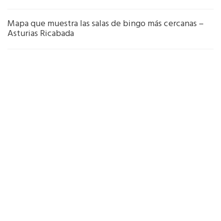
Mapa que muestra las salas de bingo más cercanas –
Asturias Ricabada