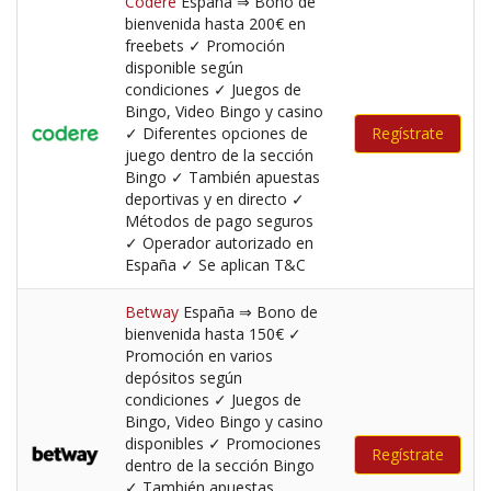
Codere
España ⇒ Bono de
bienvenida hasta 200€ en
freebets ✓ Promoción
disponible según
condiciones ✓ Juegos de
Bingo, Video Bingo y casino
✓ Diferentes opciones de
Regístrate
juego dentro de la sección
Bingo ✓ También apuestas
deportivas y en directo ✓
Métodos de pago seguros
✓ Operador autorizado en
España ✓ Se aplican T&C
Betway
España ⇒ Bono de
bienvenida hasta 150€ ✓
Promoción en varios
depósitos según
condiciones ✓ Juegos de
Bingo, Video Bingo y casino
disponibles ✓ Promociones
Regístrate
dentro de la sección Bingo
✓ También apuestas