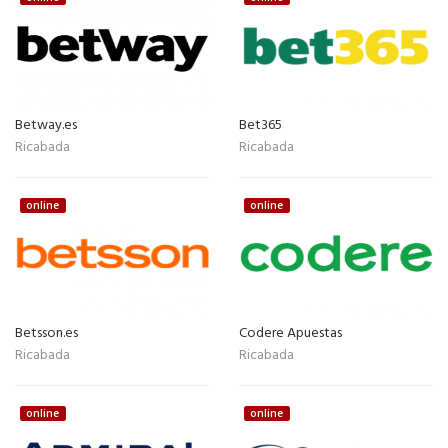
Betway.es
Bet365
Ricabada
Ricabada
online
online
Betsson.es
Codere Apuestas
Ricabada
Ricabada
online
online