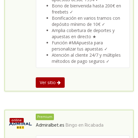
Bono de bienvenida hasta 200€ en
freebets ✓
Bonificación en varios tramos con
depósito mínimo de 10€ ✓
Amplia cobertura de deportes y
apuestas en directo ★
Función #MiApuesta para
personalizar tus apuestas ✓
Atención al cliente 24/7 y múltiples
métodos de pago seguros ✓
Ver sitio
Premium
online
Admiralbet.es
Bingo en
Ricabada