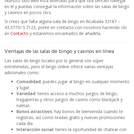
Nuestro sitio web está diseñado para que sea sencillo navegar
en él y puedas conseguir la información sobre las salas de bingo
y casinos en pocos clics.
Si crees que falta alguna sala de bingo en Ricabada 33187 –
43.3773/-5.7123, ponte en contacto con nosotros haciendo clic
en
Contacto
y estaremos encantados de añadirla.
Ventajas de las salas de bingo y casinos en línea
Las salas de bingo locales por lo general son súper
entretenidas, pero el bingo online ofrece varias ventajas
adicionales como:
Comodidad
: puedes jugar al bingo en cualquier momento
y lugar.
Variedad
: tienes acceso a muchos juegos de bingo,
tragaperras y otros juegos de casino como blackjack y
ruletas.
Bonos atractivos
: hay bonos de bienvenida cuando te
registras, así como tiradas gratis y nuevas promociones
cada día.
Interacción social
: tienes la oportunidad de chatear con