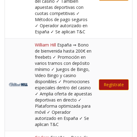
del casino ✓ También
apuestas deportivas con
cuotas competitivas ✓
Métodos de pago seguros
✓ Operador autorizado en
España ✓ Se aplican T&C
William Hill
España ⇒ Bono
de bienvenida hasta 200€ en
freebets ✓ Promoción en
varios tramos con depósito
mínimo ✓ Juegos de Bingo,
Video Bingo y casino
disponibles ✓ Promociones
Regístrate
especiales dentro del casino
✓ Amplia oferta de apuestas
deportivas en directo ✓
Plataforma optimizada para
móvil ✓ Operador
autorizado en España ✓ Se
aplican T&C