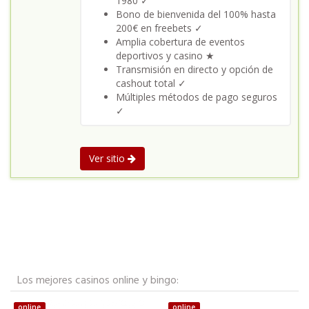
1980 ✓
Bono de bienvenida del 100% hasta
200€ en freebets ✓
Amplia cobertura de eventos
deportivos y casino ★
Transmisión en directo y opción de
cashout total ✓
Múltiples métodos de pago seguros
✓
Ver sitio
Los mejores casinos online y bingo:
online
online