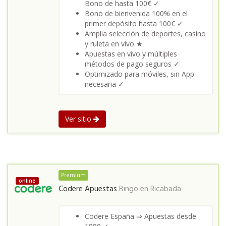
Bono de hasta 100€ ✓
Bono de bienvenida 100% en el
primer depósito hasta 100€ ✓
Amplia selección de deportes, casino
y ruleta en vivo ★
Apuestas en vivo y múltiples
métodos de pago seguros ✓
Optimizado para móviles, sin App
necesaria ✓
Ver sitio
Premium
online
Codere Apuestas
Bingo en
Ricabada
Codere España ⇒ Apuestas desde