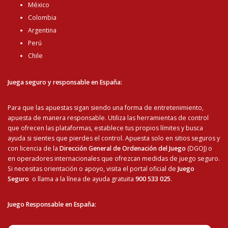
México
Colombia
Argentina
Perú
Chile
Juega seguro y responsable en España:
Para que las apuestas sigan siendo una forma de entretenimiento,
apuesta de manera responsable. Utiliza las herramientas de control
que ofrecen las plataformas, establece tus propios límites y busca
ayuda si sientes que pierdes el control. Apuesta solo en sitios seguros y
con licencia de la
Dirección General de Ordenación del Juego
(DGOJ) o
en operadores internacionales que ofrezcan medidas de juego seguro.
Si necesitas orientación o apoyo, visita el portal oficial de
Juego
Seguro
o llama a la línea de ayuda gratuita
900 533 025
.
Juego Responsable en España
: