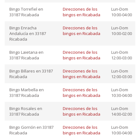
Bingo Torrefiel en
Direcciones de los
Lun-Dom
33187 Ricabada
bingos en Ricabada
10:00-04:00
Bingo Enracha
Direcciones de los
Lun-Dom
Andalucía en 33187
bingos en Ricabada
10:00-02:00
Ricabada
Bingo Laietana en
Direcciones de los
Lun-Dom
33187 Ricabada
bingos en Ricabada
12:00-03:00
Bingo Billares en 33187
Direcciones de los
Lun-Dom
Ricabada
bingos en Ricabada
12:00-03:00
Bingo Marbella en
Direcciones de los
Lun-Dom
33187 Ricabada
bingos en Ricabada
10:30-04:00
Bingo Rosales en
Direcciones de los
Lun-Dom
33187 Ricabada
bingos en Ricabada
14:00-02:00
Bingo Gorrión en 33187
Direcciones de los
Lun-Dom
Ricabada
bingos en Ricabada
10:00-04:00