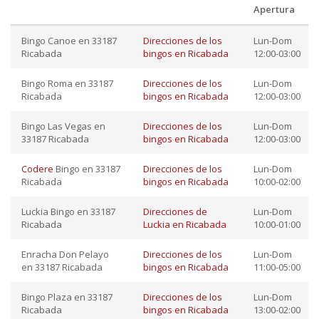
Apertura
Bingo Canoe en 33187
Direcciones de los
Lun-Dom
Ricabada
bingos en Ricabada
12:00-03:00
Bingo Roma en 33187
Direcciones de los
Lun-Dom
Ricabada
bingos en Ricabada
12:00-03:00
Bingo Las Vegas en
Direcciones de los
Lun-Dom
33187 Ricabada
bingos en Ricabada
12:00-03:00
Codere
Bingo en 33187
Direcciones de los
Lun-Dom
Ricabada
bingos en Ricabada
10:00-02:00
Luckia Bingo en 33187
Direcciones de
Lun-Dom
Ricabada
Luckia en Ricabada
10:00-01:00
Enracha Don Pelayo
Direcciones de los
Lun-Dom
en 33187 Ricabada
bingos en Ricabada
11:00-05:00
Bingo Plaza en 33187
Direcciones de los
Lun-Dom
Ricabada
bingos en Ricabada
13:00-02:00