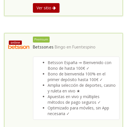
Ver sitio
Premium
online
Betsson.es
Bingo en
Fuentespino
Betsson España ⇒ Bienvenido con
Bono de hasta 100€ ✓
Bono de bienvenida 100% en el
primer depósito hasta 100€ ✓
Amplia selección de deportes, casino
y ruleta en vivo ★
Apuestas en vivo y múltiples
métodos de pago seguros ✓
Optimizado para móviles, sin App
necesaria ✓