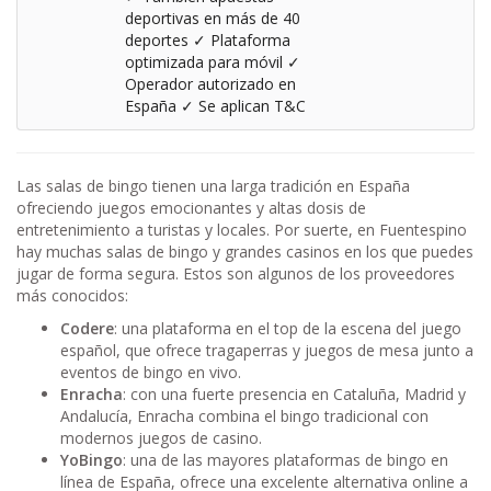
deportivas en más de 40
deportes ✓ Plataforma
optimizada para móvil ✓
Operador autorizado en
España ✓ Se aplican T&C
Las salas de bingo tienen una larga tradición en España
ofreciendo juegos emocionantes y altas dosis de
entretenimiento a turistas y locales. Por suerte, en Fuentespino
hay muchas salas de bingo y grandes casinos en los que puedes
jugar de forma segura. Estos son algunos de los proveedores
más conocidos:
Codere
: una plataforma en el top de la escena del juego
español, que ofrece tragaperras y juegos de mesa junto a
eventos de bingo en vivo.
Enracha
: con una fuerte presencia en Cataluña, Madrid y
Andalucía, Enracha combina el bingo tradicional con
modernos juegos de casino.
YoBingo
: una de las mayores plataformas de bingo en
línea de España, ofrece una excelente alternativa online a