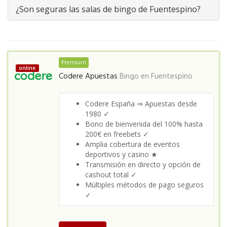
¿Son seguras las salas de bingo de Fuentespino?
Premium
online
Codere Apuestas
Bingo en
Fuentespino
Codere España ⇒ Apuestas desde
1980 ✓
Bono de bienvenida del 100% hasta
200€ en freebets ✓
Amplia cobertura de eventos
deportivos y casino ★
Transmisión en directo y opción de
cashout total ✓
Múltiples métodos de pago seguros
✓