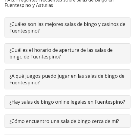
FAQ: Preguntas frecuentes sobre salas de bingo en
Fuentespino y Asturias
¿Cuáles son las mejores salas de bingo y casinos de
Fuentespino?
¿Cuál es el horario de apertura de las salas de
bingo de Fuentespino?
¿A qué juegos puedo jugar en las salas de bingo de
Fuentespino?
¿Hay salas de bingo online legales en Fuentespino?
¿Cómo encuentro una sala de bingo cerca de mí?