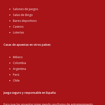
Salones de Juegos
Salas de Bingo
Bares deportivos
Casinos
Loterías
Casas de apuestas en otros países:
México
Colombia
Argentina
Perú
Chile
Juega seguro y responsable en España:
Para que las apuestas sigan siendo una forma de entretenimiento,