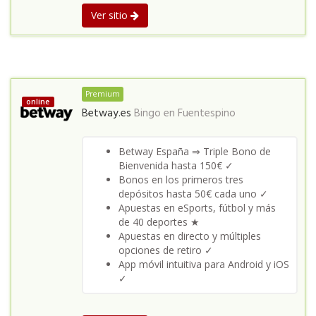
Ver sitio
Premium
online
Betway.es
Bingo en
Fuentespino
Betway España ⇒ Triple Bono de
Bienvenida hasta 150€ ✓
Bonos en los primeros tres
depósitos hasta 50€ cada uno ✓
Apuestas en eSports, fútbol y más
de 40 deportes ★
Apuestas en directo y múltiples
opciones de retiro ✓
App móvil intuitiva para Android y iOS
✓