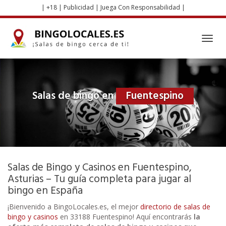
Skip
| +18 | Publicidad | Juega Con Responsabilidad |
to
main
content
Toggl
navig
Salas de bingo en
Fuentespino
Salas de Bingo y Casinos en Fuentespino,
Asturias – Tu guía completa para jugar al
bingo en España
¡Bienvenido a BingoLocales.es, el mejor
directorio de salas de
bingo y casinos
en 33188 Fuentespino! Aquí encontrarás
la