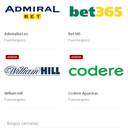
Admiralbet.es
Bet365
Fuentespino
Fuentespino
online
online
William Hill
Codere Apuestas
Fuentespino
Fuentespino
Bingos cercanas: