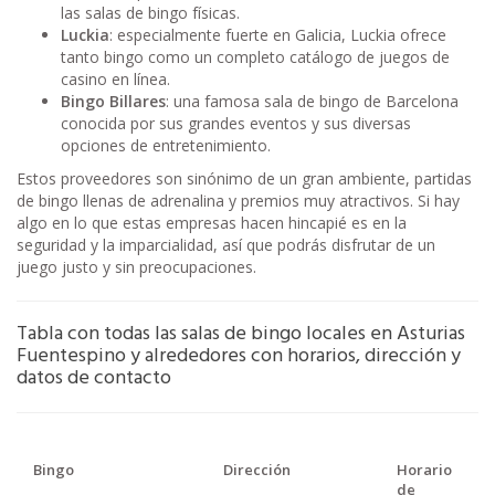
las salas de bingo físicas.
Luckia
: especialmente fuerte en Galicia, Luckia ofrece
tanto bingo como un completo catálogo de juegos de
casino en línea.
Bingo Billares
: una famosa sala de bingo de Barcelona
conocida por sus grandes eventos y sus diversas
opciones de entretenimiento.
Estos proveedores son sinónimo de un gran ambiente, partidas
de bingo llenas de adrenalina y premios muy atractivos. Si hay
algo en lo que estas empresas hacen hincapié es en la
seguridad y la imparcialidad, así que podrás disfrutar de un
juego justo y sin preocupaciones.
Tabla con todas las salas de bingo locales en Asturias
Fuentespino y alrededores con horarios, dirección y
datos de contacto
Bingo
Dirección
Horario
de