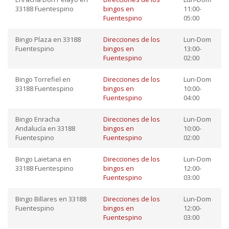
33188 Fuentespino
bingos en
11:00-
Fuentespino
05:00
Bingo Plaza en 33188
Direcciones de los
Lun-Dom
Fuentespino
bingos en
13:00-
Fuentespino
02:00
Bingo Torrefiel en
Direcciones de los
Lun-Dom
33188 Fuentespino
bingos en
10:00-
Fuentespino
04:00
Bingo Enracha
Direcciones de los
Lun-Dom
Andalucía en 33188
bingos en
10:00-
Fuentespino
Fuentespino
02:00
Bingo Laietana en
Direcciones de los
Lun-Dom
33188 Fuentespino
bingos en
12:00-
Fuentespino
03:00
Bingo Billares en 33188
Direcciones de los
Lun-Dom
Fuentespino
bingos en
12:00-
Fuentespino
03:00