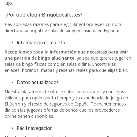
lujo.
¿Por qué elegir BingoLocales.es?
Hay sobradas razones para elegir BingoLocales.es como tu
directorio principal de salas de bingo y casinos en España.
Información completa
Recopilamos toda la información que necesitas para vivir
una partida de bingo alucinante
, ya sea que quieras jugar en
salas de bingo físicas como en salas online. Encontrarás
enlaces, horarios, mapas y reseñas reales para que elijas bien.
Datos actualizados
Nuestra plataforma te ofrece datos actualizados y consejos
valiosos para optimizar tu tiempo y tu experiencia de juego en
El Berron y el resto de regiones de España. Te mantenemos al
día con las jugosas ofertas de bonos que los proveedores
online tienen disponibles.
Fácil navegación