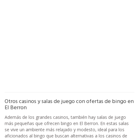
Otros casinos y salas de juego con ofertas de bingo en
El Berron
Además de los grandes casinos, también hay salas de juego
más pequeñas que ofrecen bingo en El Berron. En estas salas
se vive un ambiente más relajado y modesto, ideal para los
aficionados al bingo que buscan alternativas a los casinos de