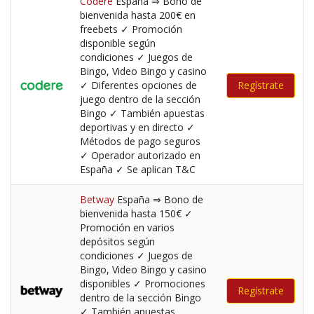
Codere
España ⇒ Bono de
bienvenida hasta 200€ en
freebets ✓ Promoción
disponible según
condiciones ✓ Juegos de
Bingo, Video Bingo y casino
✓ Diferentes opciones de
Regístrate
juego dentro de la sección
Bingo ✓ También apuestas
deportivas y en directo ✓
Métodos de pago seguros
✓ Operador autorizado en
España ✓ Se aplican T&C
Betway
España ⇒ Bono de
bienvenida hasta 150€ ✓
Promoción en varios
depósitos según
condiciones ✓ Juegos de
Bingo, Video Bingo y casino
disponibles ✓ Promociones
Regístrate
dentro de la sección Bingo
✓ También apuestas