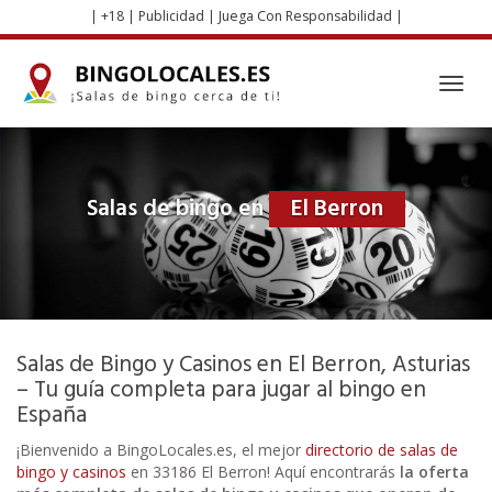
Skip
| +18 | Publicidad | Juega Con Responsabilidad |
to
main
content
Toggl
navig
Salas de bingo en
El Berron
Salas de Bingo y Casinos en El Berron, Asturias
– Tu guía completa para jugar al bingo en
España
¡Bienvenido a BingoLocales.es, el mejor
directorio de salas de
bingo y casinos
en 33186 El Berron! Aquí encontrarás
la oferta