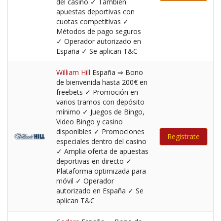
del casino ✓ También
apuestas deportivas con
cuotas competitivas ✓
Métodos de pago seguros
✓ Operador autorizado en
España ✓ Se aplican T&C
William Hill
España ⇒ Bono
de bienvenida hasta 200€ en
freebets ✓ Promoción en
varios tramos con depósito
mínimo ✓ Juegos de Bingo,
Video Bingo y casino
disponibles ✓ Promociones
Regístrate
especiales dentro del casino
✓ Amplia oferta de apuestas
deportivas en directo ✓
Plataforma optimizada para
móvil ✓ Operador
autorizado en España ✓ Se
aplican T&C