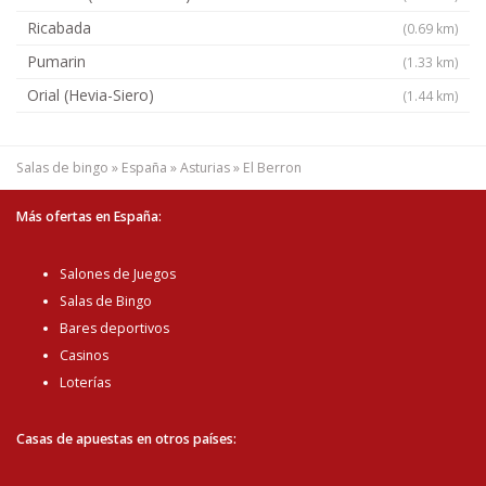
Ricabada
(0.69 km)
Pumarin
(1.33 km)
Orial (Hevia-Siero)
(1.44 km)
Salas de bingo
»
España
»
Asturias
»
El Berron
Más ofertas en España:
Salones de Juegos
Salas de Bingo
Bares deportivos
Casinos
Loterías
Casas de apuestas en otros países: