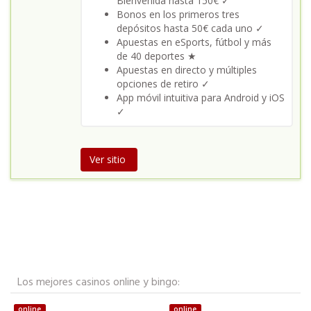
Bienvenida hasta 150€ ✓
Bonos en los primeros tres
depósitos hasta 50€ cada uno ✓
Apuestas en eSports, fútbol y más
de 40 deportes ★
Apuestas en directo y múltiples
opciones de retiro ✓
App móvil intuitiva para Android y iOS
✓
Ver sitio
Los mejores casinos online y bingo:
online
online