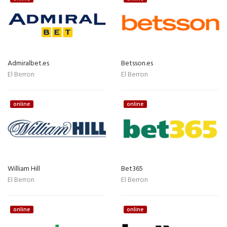
Admiralbet.es
Betsson.es
El Berron
El Berron
online
online
William Hill
Bet365
El Berron
El Berron
online
online