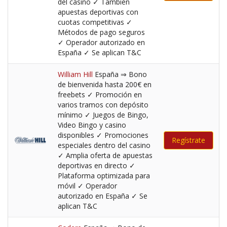
del casino ✓ También
apuestas deportivas con
cuotas competitivas ✓
Métodos de pago seguros
✓ Operador autorizado en
España ✓ Se aplican T&C
William Hill
España ⇒ Bono
de bienvenida hasta 200€ en
freebets ✓ Promoción en
varios tramos con depósito
mínimo ✓ Juegos de Bingo,
Video Bingo y casino
disponibles ✓ Promociones
Regístrate
especiales dentro del casino
✓ Amplia oferta de apuestas
deportivas en directo ✓
Plataforma optimizada para
móvil ✓ Operador
autorizado en España ✓ Se
aplican T&C