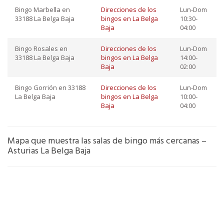
Bingo Marbella en
Direcciones de los
Lun-Dom
33188 La Belga Baja
bingos en La Belga
10:30-
Baja
04:00
Bingo Rosales en
Direcciones de los
Lun-Dom
33188 La Belga Baja
bingos en La Belga
14:00-
Baja
02:00
Bingo Gorrión en 33188
Direcciones de los
Lun-Dom
La Belga Baja
bingos en La Belga
10:00-
Baja
04:00
Mapa que muestra las salas de bingo más cercanas –
Asturias La Belga Baja