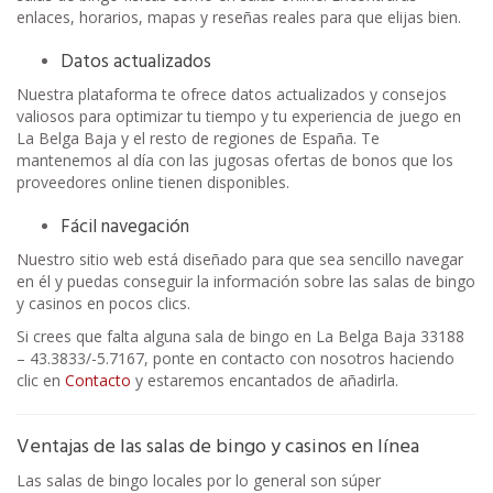
enlaces, horarios, mapas y reseñas reales para que elijas bien.
Datos actualizados
Nuestra plataforma te ofrece datos actualizados y consejos
valiosos para optimizar tu tiempo y tu experiencia de juego en
La Belga Baja y el resto de regiones de España. Te
mantenemos al día con las jugosas ofertas de bonos que los
proveedores online tienen disponibles.
Fácil navegación
Nuestro sitio web está diseñado para que sea sencillo navegar
en él y puedas conseguir la información sobre las salas de bingo
y casinos en pocos clics.
Si crees que falta alguna sala de bingo en La Belga Baja 33188
– 43.3833/-5.7167, ponte en contacto con nosotros haciendo
clic en
Contacto
y estaremos encantados de añadirla.
Ventajas de las salas de bingo y casinos en línea
Las salas de bingo locales por lo general son súper