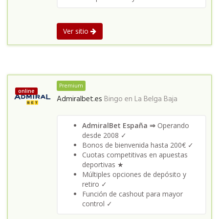
Ver sitio
Premium
online
Admiralbet.es
Bingo en
La Belga Baja
AdmiralBet España ⇒
Operando
desde 2008 ✓
Bonos de bienvenida hasta 200€ ✓
Cuotas competitivas en apuestas
deportivas ★
Múltiples opciones de depósito y
retiro ✓
Función de cashout para mayor
control ✓