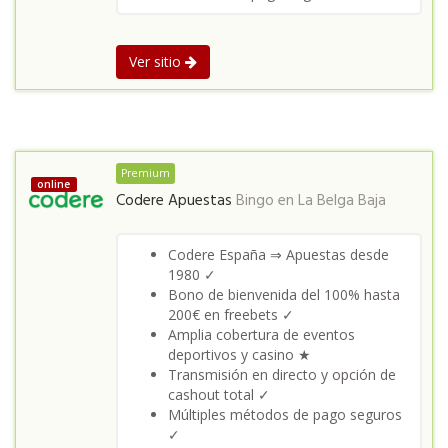
Ver sitio
Premium
online
Codere Apuestas
Bingo en
La Belga Baja
Codere España ⇒ Apuestas desde
1980 ✓
Bono de bienvenida del 100% hasta
200€ en freebets ✓
Amplia cobertura de eventos
deportivos y casino ★
Transmisión en directo y opción de
cashout total ✓
Múltiples métodos de pago seguros
✓