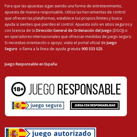
Para que las apuestas sigan siendo una forma de entretenimiento,
apuesta de manera responsable. Utiliza las herramientas de control
que ofrecen las plataformas, establece tus propios límites y busca
ayuda si sientes que pierdes el control. Apuesta solo en sitios seguros y
con licencia de la
Dirección General de Ordenación del Juego
(DGOJ) o
en operadores internacionales que ofrezcan medidas de juego seguro.
Si necesitas orientación o apoyo, visita el portal oficial de
Juego
Seguro
o llama a la línea de ayuda gratuita
900 533 025
.
Juego Responsable en España
: