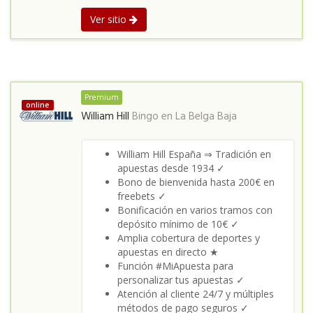
Ver sitio
Premium
online
William Hill
Bingo en
La Belga Baja
William Hill España ⇒ Tradición en
apuestas desde 1934 ✓
Bono de bienvenida hasta 200€ en
freebets ✓
Bonificación en varios tramos con
depósito mínimo de 10€ ✓
Amplia cobertura de deportes y
apuestas en directo ★
Función #MiApuesta para
personalizar tus apuestas ✓
Atención al cliente 24/7 y múltiples
métodos de pago seguros ✓