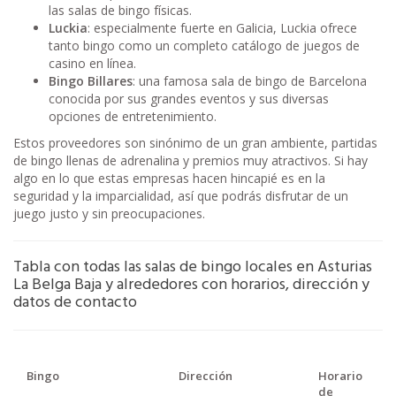
las salas de bingo físicas.
Luckia
: especialmente fuerte en Galicia, Luckia ofrece
tanto bingo como un completo catálogo de juegos de
casino en línea.
Bingo Billares
: una famosa sala de bingo de Barcelona
conocida por sus grandes eventos y sus diversas
opciones de entretenimiento.
Estos proveedores son sinónimo de un gran ambiente, partidas
de bingo llenas de adrenalina y premios muy atractivos. Si hay
algo en lo que estas empresas hacen hincapié es en la
seguridad y la imparcialidad, así que podrás disfrutar de un
juego justo y sin preocupaciones.
Tabla con todas las salas de bingo locales en Asturias
La Belga Baja y alrededores con horarios, dirección y
datos de contacto
Bingo
Dirección
Horario
de