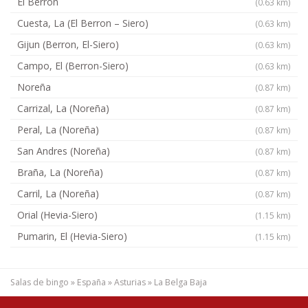
El Berron
(0.63 km)
Cuesta, La (El Berron – Siero)
(0.63 km)
Gijun (Berron, El-Siero)
(0.63 km)
Campo, El (Berron-Siero)
(0.63 km)
Noreña
(0.87 km)
Carrizal, La (Noreña)
(0.87 km)
Peral, La (Noreña)
(0.87 km)
San Andres (Noreña)
(0.87 km)
Braña, La (Noreña)
(0.87 km)
Carril, La (Noreña)
(0.87 km)
Orial (Hevia-Siero)
(1.15 km)
Pumarin, El (Hevia-Siero)
(1.15 km)
Salas de bingo
»
España
»
Asturias
»
La Belga Baja