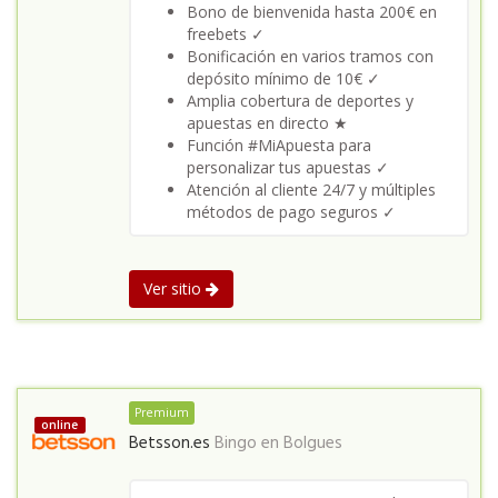
Bono de bienvenida hasta 200€ en
freebets ✓
Bonificación en varios tramos con
depósito mínimo de 10€ ✓
Amplia cobertura de deportes y
apuestas en directo ★
Función #MiApuesta para
personalizar tus apuestas ✓
Atención al cliente 24/7 y múltiples
métodos de pago seguros ✓
Ver sitio
Premium
online
Betsson.es
Bingo en
Bolgues