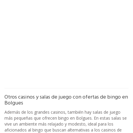
Otros casinos y salas de juego con ofertas de bingo en
Bolgues
Además de los grandes casinos, también hay salas de juego
más pequeñas que ofrecen bingo en Bolgues. En estas salas se
vive un ambiente más relajado y modesto, ideal para los
aficionados al bingo que buscan alternativas a los casinos de