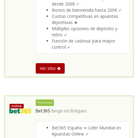
desde 2008 ✓
Bonos de bienvenida hasta 200€ ✓
Cuotas competitivas en apuestas
deportivas ★
Múltiples opciones de depósito y
retiro ✓
Función de cashout para mayor
control ✓
Ver sitio
Premium
online
Bet365
Bingo en
Bolgues
Bet365 España ⇒ Líder Mundial en
Apuestas Online ✓