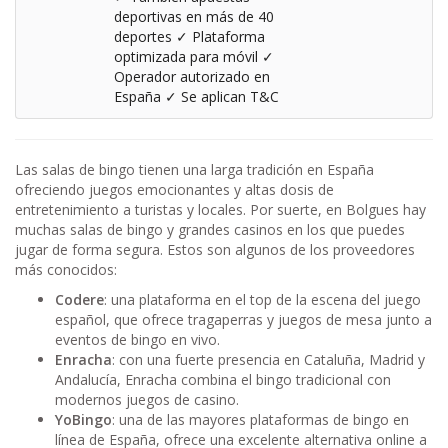
deportivas en más de 40
deportes ✓ Plataforma
optimizada para móvil ✓
Operador autorizado en
España ✓ Se aplican T&C
Las salas de bingo tienen una larga tradición en España
ofreciendo juegos emocionantes y altas dosis de
entretenimiento a turistas y locales. Por suerte, en Bolgues hay
muchas salas de bingo y grandes casinos en los que puedes
jugar de forma segura. Estos son algunos de los proveedores
más conocidos:
Codere
: una plataforma en el top de la escena del juego
español, que ofrece tragaperras y juegos de mesa junto a
eventos de bingo en vivo.
Enracha
: con una fuerte presencia en Cataluña, Madrid y
Andalucía, Enracha combina el bingo tradicional con
modernos juegos de casino.
YoBingo
: una de las mayores plataformas de bingo en
línea de España, ofrece una excelente alternativa online a