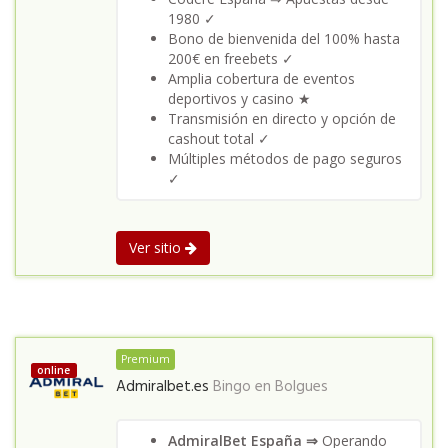
1980 ✓
Bono de bienvenida del 100% hasta
200€ en freebets ✓
Amplia cobertura de eventos
deportivos y casino ★
Transmisión en directo y opción de
cashout total ✓
Múltiples métodos de pago seguros
✓
Ver sitio
Premium
online
Admiralbet.es
Bingo en
Bolgues
AdmiralBet España ⇒
Operando