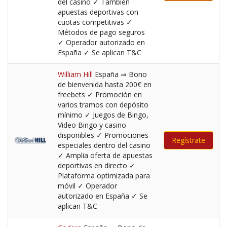
del casino ✓ También
apuestas deportivas con
cuotas competitivas ✓
Métodos de pago seguros
✓ Operador autorizado en
España ✓ Se aplican T&C
William Hill
España ⇒ Bono
de bienvenida hasta 200€ en
freebets ✓ Promoción en
varios tramos con depósito
mínimo ✓ Juegos de Bingo,
Video Bingo y casino
disponibles ✓ Promociones
Regístrate
especiales dentro del casino
✓ Amplia oferta de apuestas
deportivas en directo ✓
Plataforma optimizada para
móvil ✓ Operador
autorizado en España ✓ Se
aplican T&C