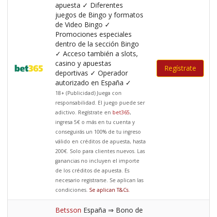
apuesta ✓ Diferentes
juegos de Bingo y formatos
de Video Bingo ✓
Promociones especiales
dentro de la sección Bingo
✓ Acceso también a slots,
casino y apuestas
Regístrate
deportivas ✓ Operador
autorizado en España ✓
18+ (Publicidad) Juega con
responsabilidad. El juego puede ser
adictivo. Regístrate en
bet365
,
ingresa 5€ o más en tu cuenta y
conseguirás un 100% de tu ingreso
válido en créditos de apuesta, hasta
200€. Solo para clientes nuevos. Las
ganancias no incluyen el importe
de los créditos de apuesta. Es
necesario registrarse. Se aplican las
condiciones.
Se aplican T&Cs
.
Betsson
España ⇒ Bono de