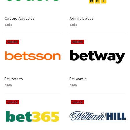
Codere Apuestas
Admiralbet.es
Ania
Ania
online
online
Betsson.es
Betway.es
Ania
Ania
online
online