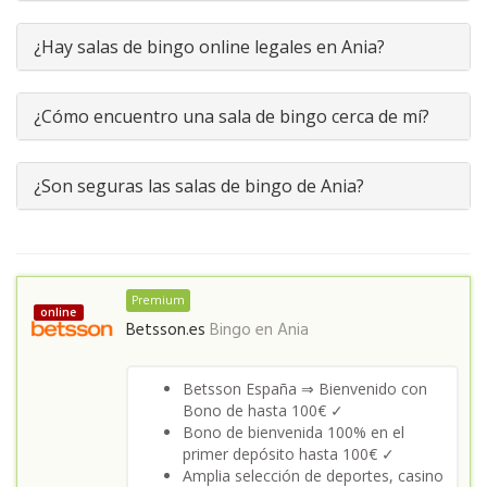
¿Hay salas de bingo online legales en Ania?
¿Cómo encuentro una sala de bingo cerca de mí?
¿Son seguras las salas de bingo de Ania?
Premium
online
Betsson.es
Bingo en
Ania
Betsson España ⇒ Bienvenido con
Bono de hasta 100€ ✓
Bono de bienvenida 100% en el
primer depósito hasta 100€ ✓
Amplia selección de deportes, casino