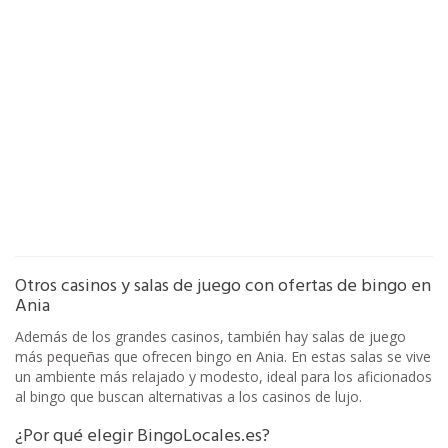
Otros casinos y salas de juego con ofertas de bingo en
Ania
Además de los grandes casinos, también hay salas de juego
más pequeñas que ofrecen bingo en Ania. En estas salas se vive
un ambiente más relajado y modesto, ideal para los aficionados
al bingo que buscan alternativas a los casinos de lujo.
¿Por qué elegir BingoLocales.es?