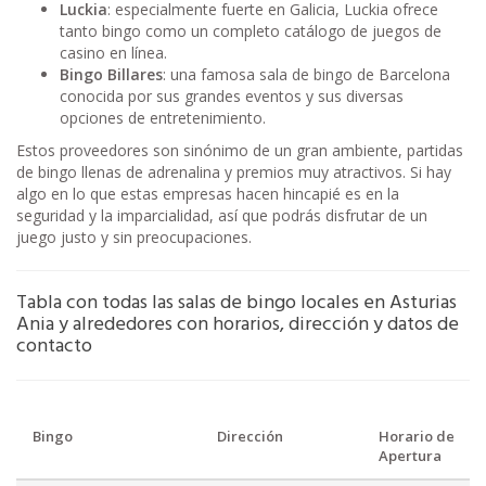
Luckia
: especialmente fuerte en Galicia, Luckia ofrece
tanto bingo como un completo catálogo de juegos de
casino en línea.
Bingo Billares
: una famosa sala de bingo de Barcelona
conocida por sus grandes eventos y sus diversas
opciones de entretenimiento.
Estos proveedores son sinónimo de un gran ambiente, partidas
de bingo llenas de adrenalina y premios muy atractivos. Si hay
algo en lo que estas empresas hacen hincapié es en la
seguridad y la imparcialidad, así que podrás disfrutar de un
juego justo y sin preocupaciones.
Tabla con todas las salas de bingo locales en Asturias
Ania y alrededores con horarios, dirección y datos de
contacto
Bingo
Dirección
Horario de
Apertura