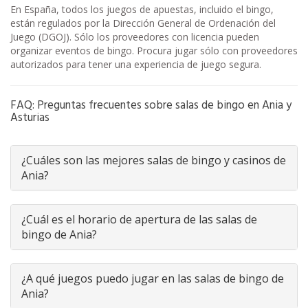
En España, todos los juegos de apuestas, incluido el bingo,
están regulados por la Dirección General de Ordenación del
Juego (DGOJ). Sólo los proveedores con licencia pueden
organizar eventos de bingo. Procura jugar sólo con proveedores
autorizados para tener una experiencia de juego segura.
FAQ: Preguntas frecuentes sobre salas de bingo en Ania y
Asturias
¿Cuáles son las mejores salas de bingo y casinos de
Ania?
¿Cuál es el horario de apertura de las salas de
bingo de Ania?
¿A qué juegos puedo jugar en las salas de bingo de
Ania?