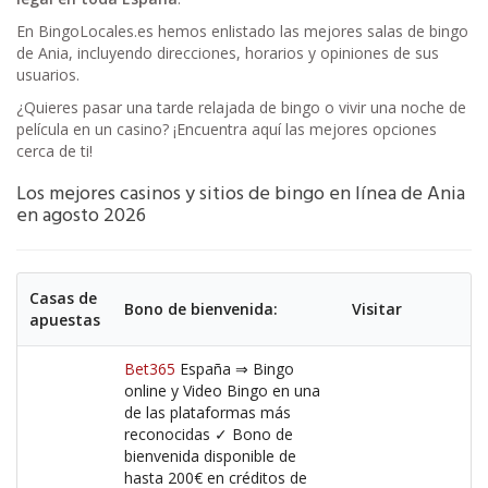
En BingoLocales.es hemos enlistado las mejores salas de bingo
de Ania, incluyendo direcciones, horarios y opiniones de sus
usuarios.
¿Quieres pasar una tarde relajada de bingo o vivir una noche de
película en un casino? ¡Encuentra aquí las mejores opciones
cerca de ti!
Los mejores casinos y sitios de bingo en línea de Ania
en agosto 2026
Casas de
Bono de bienvenida:
Visitar
apuestas
Bet365
España ⇒ Bingo
online y Video Bingo en una
de las plataformas más
reconocidas ✓ Bono de
bienvenida disponible de
hasta 200€ en créditos de