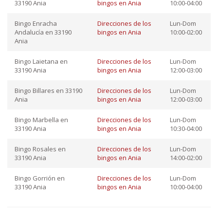
33190 Ania
bingos en Ania
10:00-04:00
Bingo Enracha
Direcciones de los
Lun-Dom
Andalucía en 33190
bingos en Ania
10:00-02:00
Ania
Bingo Laietana en
Direcciones de los
Lun-Dom
33190 Ania
bingos en Ania
12:00-03:00
Bingo Billares en 33190
Direcciones de los
Lun-Dom
Ania
bingos en Ania
12:00-03:00
Bingo Marbella en
Direcciones de los
Lun-Dom
33190 Ania
bingos en Ania
10:30-04:00
Bingo Rosales en
Direcciones de los
Lun-Dom
33190 Ania
bingos en Ania
14:00-02:00
Bingo Gorrión en
Direcciones de los
Lun-Dom
33190 Ania
bingos en Ania
10:00-04:00