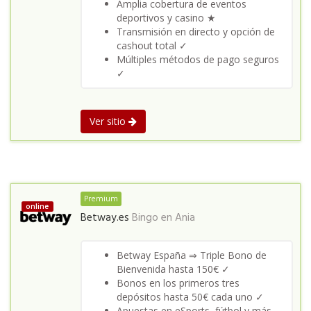
Amplia cobertura de eventos
deportivos y casino ★
Transmisión en directo y opción de
cashout total ✓
Múltiples métodos de pago seguros
✓
Ver sitio
Premium
online
Betway.es
Bingo en
Ania
Betway España ⇒ Triple Bono de
Bienvenida hasta 150€ ✓
Bonos en los primeros tres
depósitos hasta 50€ cada uno ✓
Apuestas en eSports, fútbol y más