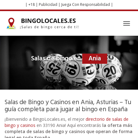
Skip
| +18 | Publicidad | Juega Con Responsabilidad |
to
main
content
Toggl
navig
Salas de bingo en
Ania
Salas de Bingo y Casinos en Ania, Asturias – Tu
guía completa para jugar al bingo en España
¡Bienvenido a BingoLocales.es, el mejor
directorio de salas de
bingo y casinos
en 33190 Ania! Aquí encontrarás
la oferta más
completa de salas de bingo y casinos que operan de forma
legal en toda España
.