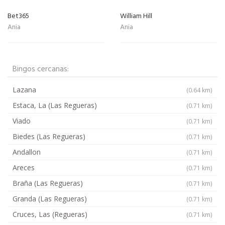
Bet365
William Hill
Ania
Ania
Bingos cercanas:
Lazana
(0.64 km)
Estaca, La (Las Regueras)
(0.71 km)
Viado
(0.71 km)
Biedes (Las Regueras)
(0.71 km)
Andallon
(0.71 km)
Areces
(0.71 km)
Braña (Las Regueras)
(0.71 km)
Granda (Las Regueras)
(0.71 km)
Cruces, Las (Regueras)
(0.71 km)