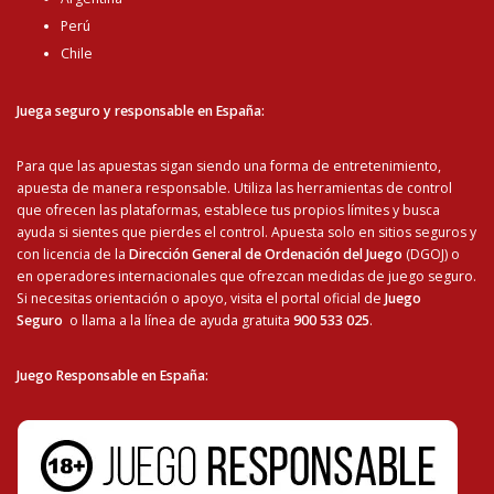
Perú
Chile
Juega seguro y responsable en España:
Para que las apuestas sigan siendo una forma de entretenimiento,
apuesta de manera responsable. Utiliza las herramientas de control
que ofrecen las plataformas, establece tus propios límites y busca
ayuda si sientes que pierdes el control. Apuesta solo en sitios seguros y
con licencia de la
Dirección General de Ordenación del Juego
(DGOJ) o
en operadores internacionales que ofrezcan medidas de juego seguro.
Si necesitas orientación o apoyo, visita el portal oficial de
Juego
Seguro
o llama a la línea de ayuda gratuita
900 533 025
.
Juego Responsable en España
: