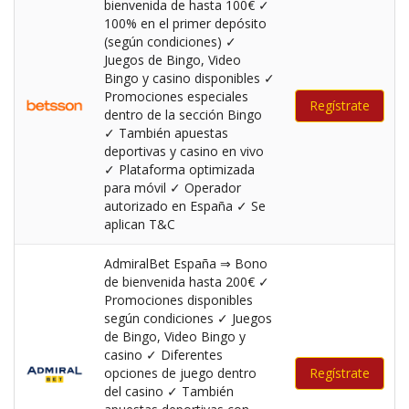
bienvenida de hasta 100€ ✓
100% en el primer depósito
(según condiciones) ✓
Juegos de Bingo, Video
Bingo y casino disponibles ✓
Promociones especiales
Regístrate
dentro de la sección Bingo
✓ También apuestas
deportivas y casino en vivo
✓ Plataforma optimizada
para móvil ✓ Operador
autorizado en España ✓ Se
aplican T&C
AdmiralBet España ⇒ Bono
de bienvenida hasta 200€ ✓
Promociones disponibles
según condiciones ✓ Juegos
de Bingo, Video Bingo y
casino ✓ Diferentes
opciones de juego dentro
Regístrate
del casino ✓ También