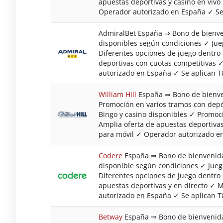
apuestas deportivas y casino en viv
Operador autorizado en España ✓ Se
AdmiralBet España ⇒ Bono de bienv
disponibles según condiciones ✓ Jue
Diferentes opciones de juego dentro
deportivas con cuotas competitivas
autorizado en España ✓ Se aplican 
William Hill
España ⇒ Bono de bienve
Promoción en varios tramos con depó
Bingo y casino disponibles ✓ Promoc
Amplia oferta de apuestas deportiva
para móvil ✓ Operador autorizado e
Codere
España ⇒ Bono de bienvenida
disponible según condiciones ✓ Jueg
Diferentes opciones de juego dentro
apuestas deportivas y en directo ✓
autorizado en España ✓ Se aplican 
Betway
España ⇒ Bono de bienvenida