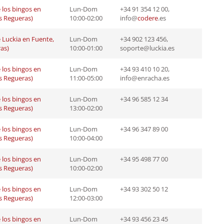
 los bingos en
Lun-Dom
+34 91 354 12 00,
s Regueras)
10:00-02:00
info@
codere
.es
 Luckia en Fuente,
Lun-Dom
+34 902 123 456,
as)
10:00-01:00
soporte@luckia.es
 los bingos en
Lun-Dom
+34 93 410 10 20,
s Regueras)
11:00-05:00
info@enracha.es
 los bingos en
Lun-Dom
+34 96 585 12 34
s Regueras)
13:00-02:00
 los bingos en
Lun-Dom
+34 96 347 89 00
s Regueras)
10:00-04:00
 los bingos en
Lun-Dom
+34 95 498 77 00
s Regueras)
10:00-02:00
 los bingos en
Lun-Dom
+34 93 302 50 12
s Regueras)
12:00-03:00
 los bingos en
Lun-Dom
+34 93 456 23 45