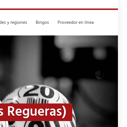
des y regiones
Bingos
Proveedor en línea
s Regueras)