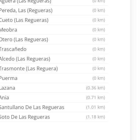
Aguera (Las Regueras)
(0 km)
Pereda, Las (Regueras)
(0 km)
Cueto (Las Regueras)
(0 km)
Meobra
(0 km)
Otero (Las Regueras)
(0 km)
Trascañedo
(0 km)
Alcedo (Las Regueras)
(0 km)
Trasmonte (Las Reguera)
(0 km)
Puerma
(0 km)
Lazana
(0.36 km)
Ania
(0.71 km)
Santullano De Las Regueras
(1.01 km)
Soto De Las Regueras
(1.18 km)