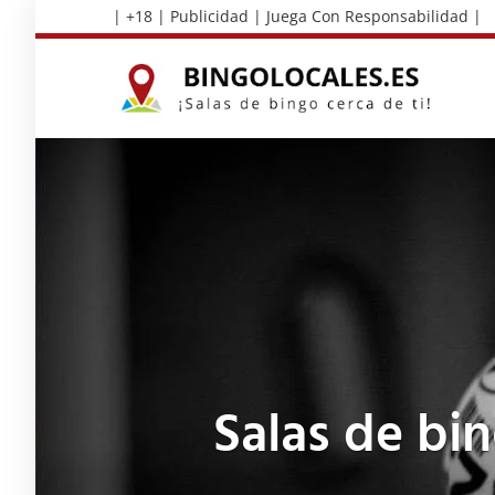
Skip
| +18 | Publicidad | Juega Con Responsabilidad |
to
main
content
Salas de bi