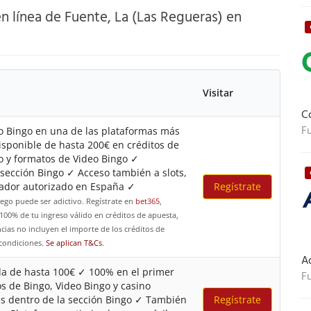
en línea de Fuente, La (Las Regueras) en
Visitar
C
F
o Bingo en una de las plataformas más
sponible de hasta 200€ en créditos de
o y formatos de Video Bingo ✓
sección Bingo ✓ Acceso también a slots,
rador autorizado en España ✓
Regístrate
uego puede ser adictivo. Regístrate en
bet365
,
100% de tu ingreso válido en créditos de apuesta,
cias no incluyen el importe de los créditos de
 condiciones.
Se aplican T&Cs
.
A
a de hasta 100€ ✓ 100% en el primer
F
s de Bingo, Video Bingo y casino
s dentro de la sección Bingo ✓ También
Regístrate