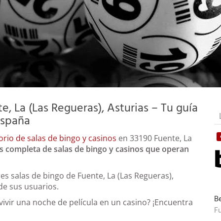
e, La (Las Regueras), Asturias – Tu guía
España
orio de salas de bingo y casinos
en 33190 Fuente, La
ás completa de salas de bingo y casinos que operan
s salas de bingo de Fuente, La (Las Regueras),
de sus usuarios.
B
vivir una noche de película en un casino? ¡Encuentra
F