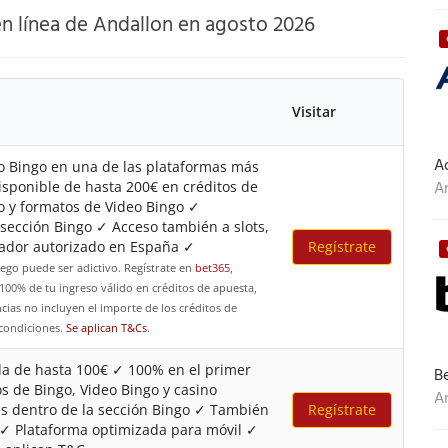
en línea de Andallon en agosto 2026
Visitar
A
o Bingo en una de las plataformas más
A
sponible de hasta 200€ en créditos de
o y formatos de Video Bingo ✓
sección Bingo ✓ Acceso también a slots,
rador autorizado en España ✓
Regístrate
uego puede ser adictivo. Regístrate en
bet365
,
100% de tu ingreso válido en créditos de apuesta,
cias no incluyen el importe de los créditos de
 condiciones.
Se aplican T&Cs
.
a de hasta 100€ ✓ 100% en el primer
B
s de Bingo, Video Bingo y casino
A
s dentro de la sección Bingo ✓ También
Regístrate
o ✓ Plataforma optimizada para móvil ✓