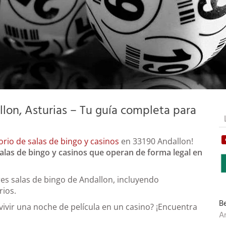
llon, Asturias – Tu guía completa para
orio de salas de bingo y casinos
en 33190 Andallon!
alas de bingo y casinos que operan de forma legal en
es salas de bingo de Andallon, incluyendo
rios.
B
vivir una noche de película en un casino? ¡Encuentra
A