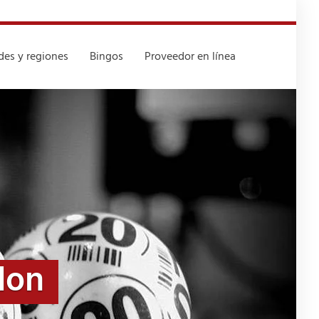
des y regiones
Bingos
Proveedor en línea
lon