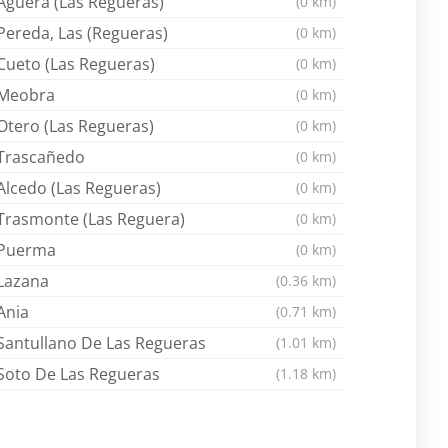
Aguera (Las Regueras)
(0 km)
Pereda, Las (Regueras)
(0 km)
Cueto (Las Regueras)
(0 km)
Meobra
(0 km)
Otero (Las Regueras)
(0 km)
Trascañedo
(0 km)
Alcedo (Las Regueras)
(0 km)
Trasmonte (Las Reguera)
(0 km)
Puerma
(0 km)
Lazana
(0.36 km)
Ania
(0.71 km)
Santullano De Las Regueras
(1.01 km)
Soto De Las Regueras
(1.18 km)