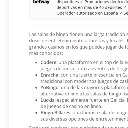
disponibles ✓ Promociones dentro d
deportivas en más de 40 deportes ✓ 
Operador autorizado en España ✓ Se
Las salas de bingo tienen una larga tradición
dosis de entretenimiento a turistas y locales
grandes casinos en los que puedes jugar de 
más conocidos:
Codere
: una plataforma en el top de la 
juegos de mesa junto a eventos de bingo
Enracha
: con una fuerte presencia en C
tradicional con modernos juegos de cas
YoBingo
: una de las mayores plataforma
alternativa online a las salas de bingo fís
Luckia
: especialmente fuerte en Galicia
de juegos de casino en línea.
Bingo Billares
: una famosa sala de bing
sus diversas opciones de entretenimient