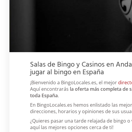
Salas de Bingo y Casinos en Anda
jugar al bingo en España
¡Bienvenido a BingoLocales.es, el mejor
direct
Aquí encontrarás
la oferta más completa de s
toda España
.
En BingoLocales.es hemos enlistado las mejor
direcciones, horarios y opiniones de sus usua
¿Quieres pasar una tarde relajada de bingo o 
aquí las mejores opciones cerca de ti!