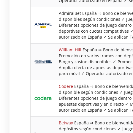
Operador autorizado en España ✓ Se
AdmiralBet España ⇒ Bono de bienv
disponibles según condiciones ✓ Jue
Diferentes opciones de juego dentro
deportivas con cuotas competitivas
autorizado en España ✓ Se aplican 
William Hill
España ⇒ Bono de bienve
Promoción en varios tramos con depó
Bingo y casino disponibles ✓ Promoc
Amplia oferta de apuestas deportiva
para móvil ✓ Operador autorizado e
Codere
España ⇒ Bono de bienvenida
disponible según condiciones ✓ Jueg
Diferentes opciones de juego dentro
apuestas deportivas y en directo ✓
autorizado en España ✓ Se aplican 
Betway
España ⇒ Bono de bienvenida
depósitos según condiciones ✓ Juego