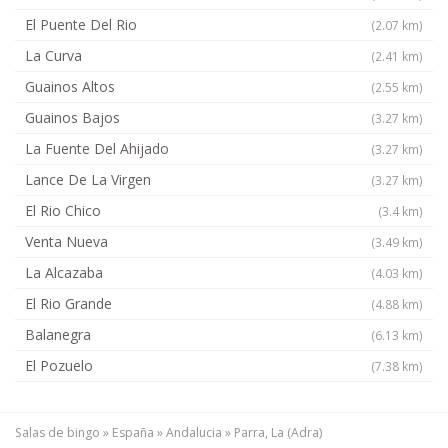
El Puente Del Rio
(2.07 km)
La Curva
(2.41 km)
Guainos Altos
(2.55 km)
Guainos Bajos
(3.27 km)
La Fuente Del Ahijado
(3.27 km)
Lance De La Virgen
(3.27 km)
El Rio Chico
(3.4 km)
Venta Nueva
(3.49 km)
La Alcazaba
(4.03 km)
El Rio Grande
(4.88 km)
Balanegra
(6.13 km)
El Pozuelo
(7.38 km)
Salas de bingo
»
España
»
Andalucia
»
Parra, La (Adra)