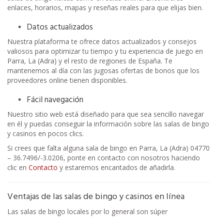
enlaces, horarios, mapas y reseñas reales para que elijas bien.
Datos actualizados
Nuestra plataforma te ofrece datos actualizados y consejos
valiosos para optimizar tu tiempo y tu experiencia de juego en
Parra, La (Adra) y el resto de regiones de España. Te
mantenemos al día con las jugosas ofertas de bonos que los
proveedores online tienen disponibles.
Fácil navegación
Nuestro sitio web está diseñado para que sea sencillo navegar
en él y puedas conseguir la información sobre las salas de bingo
y casinos en pocos clics.
Si crees que falta alguna sala de bingo en Parra, La (Adra) 04770
– 36.7496/-3.0206, ponte en contacto con nosotros haciendo
clic en
Contacto
y estaremos encantados de añadirla.
Ventajas de las salas de bingo y casinos en línea
Las salas de bingo locales por lo general son súper