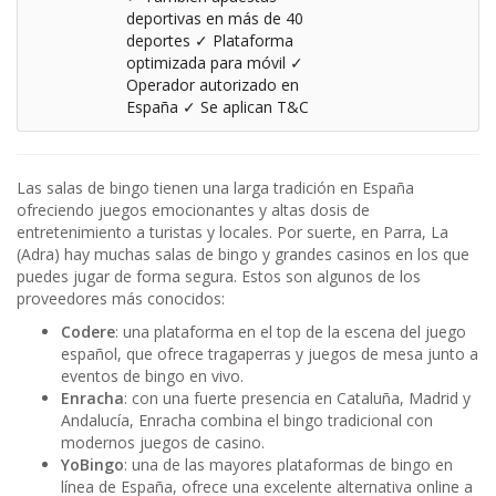
deportivas en más de 40
deportes ✓ Plataforma
optimizada para móvil ✓
Operador autorizado en
España ✓ Se aplican T&C
Las salas de bingo tienen una larga tradición en España
ofreciendo juegos emocionantes y altas dosis de
entretenimiento a turistas y locales. Por suerte, en Parra, La
(Adra) hay muchas salas de bingo y grandes casinos en los que
puedes jugar de forma segura. Estos son algunos de los
proveedores más conocidos:
Codere
: una plataforma en el top de la escena del juego
español, que ofrece tragaperras y juegos de mesa junto a
eventos de bingo en vivo.
Enracha
: con una fuerte presencia en Cataluña, Madrid y
Andalucía, Enracha combina el bingo tradicional con
modernos juegos de casino.
YoBingo
: una de las mayores plataformas de bingo en
línea de España, ofrece una excelente alternativa online a