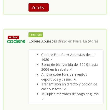
Ver sitio
Premium
online
Codere Apuestas
Bingo en
Parra, La (Adra)
Codere España ⇒ Apuestas desde
1980 ✓
Bono de bienvenida del 100% hasta
200€ en freebets ✓
Amplia cobertura de eventos
deportivos y casino ★
Transmisión en directo y opción de
cashout total ✓
Múltiples métodos de pago seguros
✓