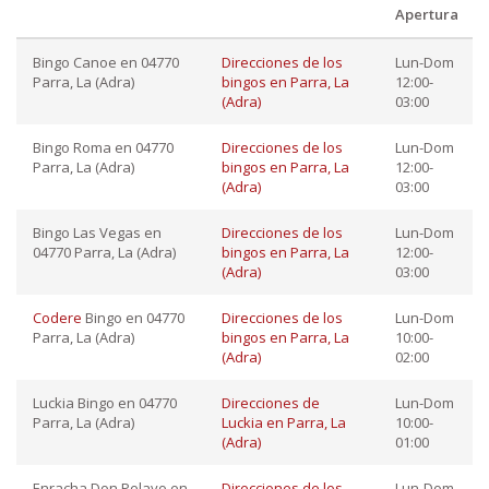
Apertura
Bingo Canoe en 04770
Direcciones de los
Lun-Dom
Parra, La (Adra)
bingos en Parra, La
12:00-
(Adra)
03:00
Bingo Roma en 04770
Direcciones de los
Lun-Dom
Parra, La (Adra)
bingos en Parra, La
12:00-
(Adra)
03:00
Bingo Las Vegas en
Direcciones de los
Lun-Dom
04770 Parra, La (Adra)
bingos en Parra, La
12:00-
(Adra)
03:00
Codere
Bingo en 04770
Direcciones de los
Lun-Dom
Parra, La (Adra)
bingos en Parra, La
10:00-
(Adra)
02:00
Luckia Bingo en 04770
Direcciones de
Lun-Dom
Parra, La (Adra)
Luckia en Parra, La
10:00-
(Adra)
01:00
Enracha Don Pelayo en
Direcciones de los
Lun-Dom