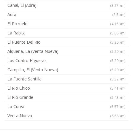
Canal, El (Adra)
(3.27 km)
Adra
(3.5 km)
El Pozuelo
(4.15 km)
La Rabita
(5.08 km)
El Puente Del Rio
(5.26 km)
Alqueria, La (Venta Nueva)
(5.29 km)
Las Cuatro Higueras
(5.29 km)
Campillo, El (Venta Nueva)
(5.29 km)
La Fuente Santilla
(5.32 km)
El Rio Chico
(5.41 km)
El Rio Grande
(5.43 km)
La Curva
(5.57 km)
Venta Nueva
(6.68 km)