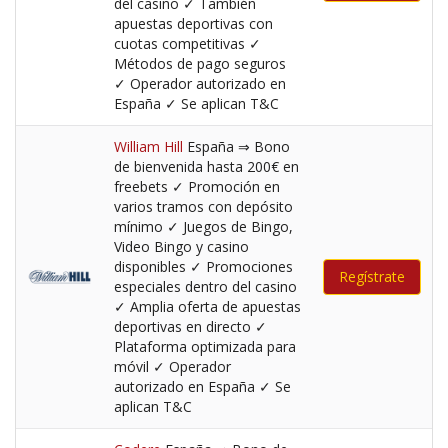
del casino ✓ También
apuestas deportivas con
cuotas competitivas ✓
Métodos de pago seguros
✓ Operador autorizado en
España ✓ Se aplican T&C
William Hill
España ⇒ Bono
de bienvenida hasta 200€ en
freebets ✓ Promoción en
varios tramos con depósito
mínimo ✓ Juegos de Bingo,
Video Bingo y casino
disponibles ✓ Promociones
Regístrate
especiales dentro del casino
✓ Amplia oferta de apuestas
deportivas en directo ✓
Plataforma optimizada para
móvil ✓ Operador
autorizado en España ✓ Se
aplican T&C