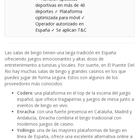
deportivas en más de 40
deportes ✓ Plataforma
optimizada para móvil ✓
Operador autorizado en
España ✓ Se aplican T&C
Las salas de bingo tienen una larga tradición en España
ofreciendo juegos emocionantes y altas dosis de
entretenimiento a turistas y locales. Por suerte, en El Puente Del
Rio hay muchas salas de bingo y grandes casinos en los que
puedes jugar de forma segura. Estos son algunos de los
proveedores más conocidos:
Codere
: una plataforma en el top de la escena del juego
español, que ofrece tragaperras y juegos de mesa junto a
eventos de bingo en vivo.
Enracha
: con una fuerte presencia en Cataluña, Madrid y
Andalucía, Enracha combina el bingo tradicional con
modernos juegos de casino.
YoBingo
: una de las mayores plataformas de bingo en
línea de España, ofrece una excelente alternativa online a