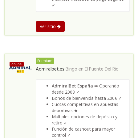
✓
Ver sitio
Premium
online
Admiralbet.es
Bingo en
El Puente Del Rio
AdmiralBet España ⇒
Operando
desde 2008 ✓
Bonos de bienvenida hasta 200€ ✓
Cuotas competitivas en apuestas
deportivas ★
Múltiples opciones de depósito y
retiro ✓
Función de cashout para mayor
control ✓