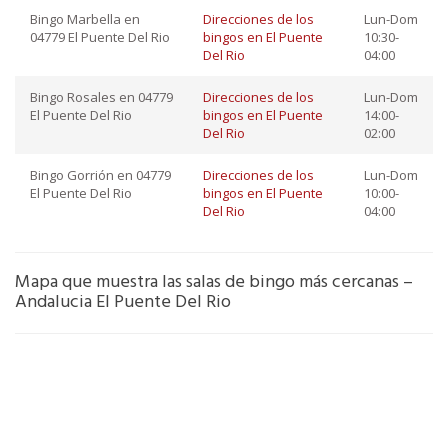
Bingo Marbella en
Direcciones de los
Lun-Dom
04779 El Puente Del Rio
bingos en El Puente
10:30-
Del Rio
04:00
Bingo Rosales en 04779
Direcciones de los
Lun-Dom
El Puente Del Rio
bingos en El Puente
14:00-
Del Rio
02:00
Bingo Gorrión en 04779
Direcciones de los
Lun-Dom
El Puente Del Rio
bingos en El Puente
10:00-
Del Rio
04:00
Mapa que muestra las salas de bingo más cercanas –
Andalucia El Puente Del Rio