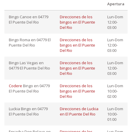
Apertura
Bingo Canoe en 04779
Direcciones de los
Lun-Dom
El Puente Del Rio
bingos en El Puente
12:00-
Del Rio
03:00
Bingo Roma en 04779 El
Direcciones de los
Lun-Dom
Puente Del Rio
bingos en El Puente
12:00-
Del Rio
03:00
Bingo Las Vegas en
Direcciones de los
Lun-Dom
04779 El Puente Del Rio
bingos en El Puente
12:00-
Del Rio
03:00
Codere
Bingo en 04779
Direcciones de los
Lun-Dom
El Puente Del Rio
bingos en El Puente
10:00-
Del Rio
02:00
Luckia Bingo en 04779
Direcciones de Luckia
Lun-Dom
El Puente Del Rio
en El Puente Del Rio
10:00-
01:00
Enracha Don Pelayo en
Direcciones de los
Lun-Dom