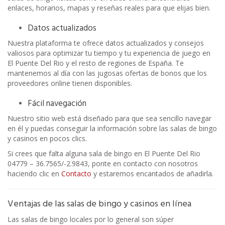
enlaces, horarios, mapas y reseñas reales para que elijas bien.
Datos actualizados
Nuestra plataforma te ofrece datos actualizados y consejos
valiosos para optimizar tu tiempo y tu experiencia de juego en
El Puente Del Rio y el resto de regiones de España. Te
mantenemos al día con las jugosas ofertas de bonos que los
proveedores online tienen disponibles.
Fácil navegación
Nuestro sitio web está diseñado para que sea sencillo navegar
en él y puedas conseguir la información sobre las salas de bingo
y casinos en pocos clics.
Si crees que falta alguna sala de bingo en El Puente Del Rio
04779 – 36.7565/-2.9843, ponte en contacto con nosotros
haciendo clic en
Contacto
y estaremos encantados de añadirla.
Ventajas de las salas de bingo y casinos en línea
Las salas de bingo locales por lo general son súper