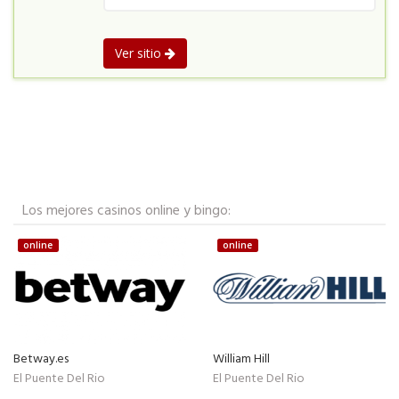
Ver sitio
Los mejores casinos online y bingo:
online
online
Betway.es
William Hill
El Puente Del Rio
El Puente Del Rio