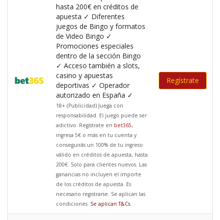
hasta 200€ en créditos de
apuesta ✓ Diferentes
juegos de Bingo y formatos
de Video Bingo ✓
Promociones especiales
dentro de la sección Bingo
✓ Acceso también a slots,
casino y apuestas
Regístrate
deportivas ✓ Operador
autorizado en España ✓
18+ (Publicidad) Juega con
responsabilidad. El juego puede ser
adictivo. Regístrate en
bet365
,
ingresa 5€ o más en tu cuenta y
conseguirás un 100% de tu ingreso
válido en créditos de apuesta, hasta
200€. Solo para clientes nuevos. Las
ganancias no incluyen el importe
de los créditos de apuesta. Es
necesario registrarse. Se aplican las
condiciones.
Se aplican T&Cs
.