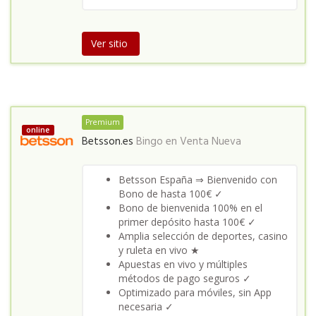
Ver sitio
Premium
online
Betsson.es
Bingo en
Venta Nueva
Betsson España ⇒ Bienvenido con
Bono de hasta 100€ ✓
Bono de bienvenida 100% en el
primer depósito hasta 100€ ✓
Amplia selección de deportes, casino
y ruleta en vivo ★
Apuestas en vivo y múltiples
métodos de pago seguros ✓
Optimizado para móviles, sin App
necesaria ✓