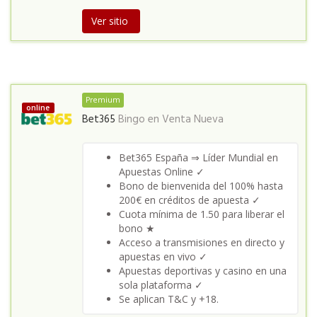
Ver sitio
Premium
online
Bet365
Bingo en
Venta Nueva
Bet365 España ⇒ Líder Mundial en
Apuestas Online ✓
Bono de bienvenida del 100% hasta
200€ en créditos de apuesta ✓
Cuota mínima de 1.50 para liberar el
bono ★
Acceso a transmisiones en directo y
apuestas en vivo ✓
Apuestas deportivas y casino en una
sola plataforma ✓
Se aplican T&C y +18.