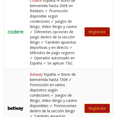
Codere
España ⇒ Bono de
bienvenida hasta 200€ en
freebets ✓ Promoción
disponible según
condiciones ✓ Juegos de
Bingo, Video Bingo y casino
✓ Diferentes opciones de
Regístrate
juego dentro de la sección
Bingo ✓ También apuestas
deportivas y en directo ✓
Métodos de pago seguros
✓ Operador autorizado en
España ✓ Se aplican T&C
Betway
España ⇒ Bono de
bienvenida hasta 150€ ✓
Promoción en varios
depósitos según
condiciones ✓ Juegos de
Bingo, Video Bingo y casino
disponibles ✓ Promociones
Regístrate
dentro de la sección Bingo
✓ También apuestas