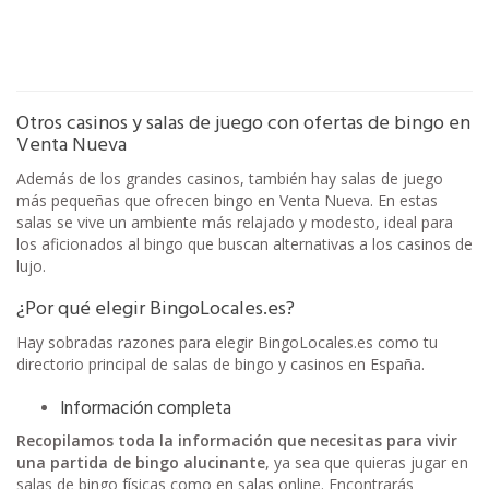
Otros casinos y salas de juego con ofertas de bingo en
Venta Nueva
Además de los grandes casinos, también hay salas de juego
más pequeñas que ofrecen bingo en Venta Nueva. En estas
salas se vive un ambiente más relajado y modesto, ideal para
los aficionados al bingo que buscan alternativas a los casinos de
lujo.
¿Por qué elegir BingoLocales.es?
Hay sobradas razones para elegir BingoLocales.es como tu
directorio principal de salas de bingo y casinos en España.
Información completa
Recopilamos toda la información que necesitas para vivir
una partida de bingo alucinante
, ya sea que quieras jugar en
salas de bingo físicas como en salas online. Encontrarás