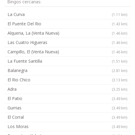
Bingos cercanas:
La Curva
(1.11 km)
El Puente Del Rio
(1.43 km)
Alqueria, La (Venta Nueva)
(1.46 km)
Las Cuatro Higueras
(1.46 km)
Campillo, El (Venta Nueva)
(1.46 km)
La Fuente Santilla
(1.51 km)
Balanegra
(2.81 km)
El Rio Chico
(3.13 km)
Adra
(3.25 km)
El Patio
(3.49 km)
Gurrias
(3.49 km)
El Corral
(3.49 km)
Los Moras
(3.49 km)