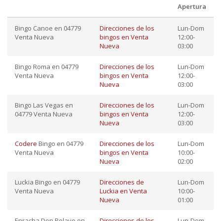
Apertura
Bingo Canoe en 04779
Direcciones de los
Lun-Dom
Venta Nueva
bingos en Venta
12:00-
Nueva
03:00
Bingo Roma en 04779
Direcciones de los
Lun-Dom
Venta Nueva
bingos en Venta
12:00-
Nueva
03:00
Bingo Las Vegas en
Direcciones de los
Lun-Dom
04779 Venta Nueva
bingos en Venta
12:00-
Nueva
03:00
Codere
Bingo en 04779
Direcciones de los
Lun-Dom
Venta Nueva
bingos en Venta
10:00-
Nueva
02:00
Luckia Bingo en 04779
Direcciones de
Lun-Dom
Venta Nueva
Luckia en Venta
10:00-
Nueva
01:00
Enracha Don Pelayo en
Direcciones de los
Lun-Dom