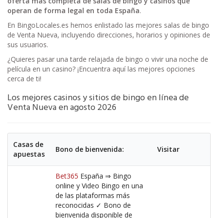
oferta más completa de salas de bingo y casinos que
operan de forma legal en toda España
.
En BingoLocales.es hemos enlistado las mejores salas de bingo
de Venta Nueva, incluyendo direcciones, horarios y opiniones de
sus usuarios.
¿Quieres pasar una tarde relajada de bingo o vivir una noche de
película en un casino? ¡Encuentra aquí las mejores opciones
cerca de ti!
Los mejores casinos y sitios de bingo en línea de
Venta Nueva en agosto 2026
Casas de
Bono de bienvenida:
Visitar
apuestas
Bet365
España ⇒ Bingo
online y Video Bingo en una
de las plataformas más
reconocidas ✓ Bono de
bienvenida disponible de