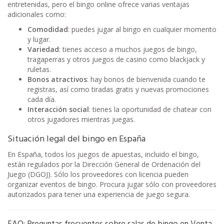
entretenidas, pero el bingo online ofrece varias ventajas
adicionales como:
Comodidad
: puedes jugar al bingo en cualquier momento
y lugar.
Variedad
: tienes acceso a muchos juegos de bingo,
tragaperras y otros juegos de casino como blackjack y
ruletas.
Bonos atractivos
: hay bonos de bienvenida cuando te
registras, así como tiradas gratis y nuevas promociones
cada día.
Interacción social
: tienes la oportunidad de chatear con
otros jugadores mientras juegas.
Situación legal del bingo en España
En España, todos los juegos de apuestas, incluido el bingo,
están regulados por la Dirección General de Ordenación del
Juego (DGOJ). Sólo los proveedores con licencia pueden
organizar eventos de bingo. Procura jugar sólo con proveedores
autorizados para tener una experiencia de juego segura.