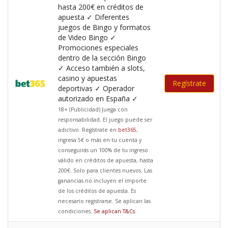
hasta 200€ en créditos de
apuesta ✓ Diferentes
juegos de Bingo y formatos
de Video Bingo ✓
Promociones especiales
dentro de la sección Bingo
✓ Acceso también a slots,
casino y apuestas
Regístrate
deportivas ✓ Operador
autorizado en España ✓
18+ (Publicidad) Juega con
responsabilidad. El juego puede ser
adictivo. Regístrate en
bet365
,
ingresa 5€ o más en tu cuenta y
conseguirás un 100% de tu ingreso
válido en créditos de apuesta, hasta
200€. Solo para clientes nuevos. Las
ganancias no incluyen el importe
de los créditos de apuesta. Es
necesario registrarse. Se aplican las
condiciones.
Se aplican T&Cs
.