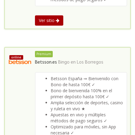
Ver sitio
Premium
online
Betsson.es
Bingo en
Los Borregos
Betsson España ⇒ Bienvenido con
Bono de hasta 100€ ✓
Bono de bienvenida 100% en el
primer depósito hasta 100€ ✓
Amplia selección de deportes, casino
y ruleta en vivo ★
Apuestas en vivo y múltiples
métodos de pago seguros ✓
Optimizado para móviles, sin App
necesaria ✓