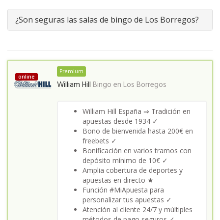
¿Son seguras las salas de bingo de Los Borregos?
Premium
online
William Hill
Bingo en
Los Borregos
William Hill España ⇒ Tradición en
apuestas desde 1934 ✓
Bono de bienvenida hasta 200€ en
freebets ✓
Bonificación en varios tramos con
depósito mínimo de 10€ ✓
Amplia cobertura de deportes y
apuestas en directo ★
Función #MiApuesta para
personalizar tus apuestas ✓
Atención al cliente 24/7 y múltiples
métodos de pago seguros ✓