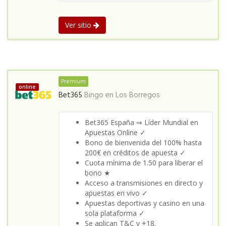
Ver sitio
Premium
online
Bet365
Bingo en
Los Borregos
Bet365 España ⇒ Líder Mundial en
Apuestas Online ✓
Bono de bienvenida del 100% hasta
200€ en créditos de apuesta ✓
Cuota mínima de 1.50 para liberar el
bono ★
Acceso a transmisiones en directo y
apuestas en vivo ✓
Apuestas deportivas y casino en una
sola plataforma ✓
Se aplican T&C y +18.