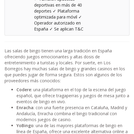
deportivas en más de 40
deportes ✓ Plataforma
optimizada para móvil ✓
Operador autorizado en
España ✓ Se aplican T&C
Las salas de bingo tienen una larga tradición en España
ofreciendo juegos emocionantes y altas dosis de
entretenimiento a turistas y locales. Por suerte, en Los
Borregos hay muchas salas de bingo y grandes casinos en los
que puedes jugar de forma segura. Estos son algunos de los
proveedores más conocidos:
Codere
: una plataforma en el top de la escena del juego
español, que ofrece tragaperras y juegos de mesa junto a
eventos de bingo en vivo.
Enracha
: con una fuerte presencia en Cataluña, Madrid y
Andalucía, Enracha combina el bingo tradicional con
modernos juegos de casino.
YoBingo
: una de las mayores plataformas de bingo en
línea de España, ofrece una excelente alternativa online a