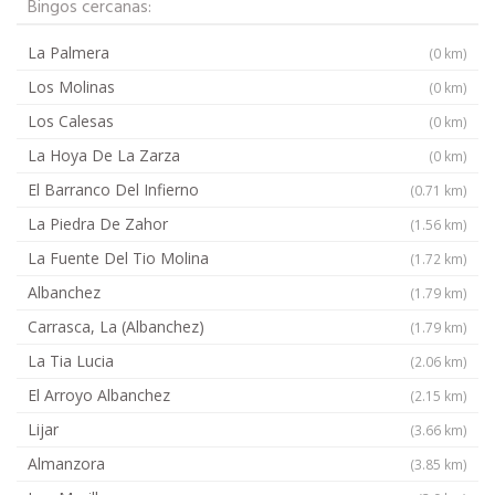
Bingos cercanas:
La Palmera
(0 km)
Los Molinas
(0 km)
Los Calesas
(0 km)
La Hoya De La Zarza
(0 km)
El Barranco Del Infierno
(0.71 km)
La Piedra De Zahor
(1.56 km)
La Fuente Del Tio Molina
(1.72 km)
Albanchez
(1.79 km)
Carrasca, La (Albanchez)
(1.79 km)
La Tia Lucia
(2.06 km)
El Arroyo Albanchez
(2.15 km)
Lijar
(3.66 km)
Almanzora
(3.85 km)