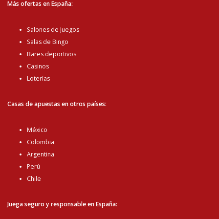
Más ofertas en España:
Salones de Juegos
Salas de Bingo
Bares deportivos
Casinos
Loterías
Casas de apuestas en otros países:
México
Colombia
Argentina
Perú
Chile
Juega seguro y responsable en España: