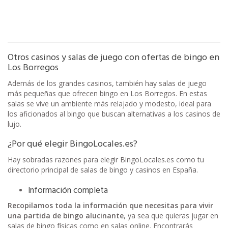
Otros casinos y salas de juego con ofertas de bingo en
Los Borregos
Además de los grandes casinos, también hay salas de juego
más pequeñas que ofrecen bingo en Los Borregos. En estas
salas se vive un ambiente más relajado y modesto, ideal para
los aficionados al bingo que buscan alternativas a los casinos de
lujo.
¿Por qué elegir BingoLocales.es?
Hay sobradas razones para elegir BingoLocales.es como tu
directorio principal de salas de bingo y casinos en España.
Información completa
Recopilamos toda la información que necesitas para vivir
una partida de bingo alucinante
, ya sea que quieras jugar en
salas de bingo físicas como en salas online. Encontrarás