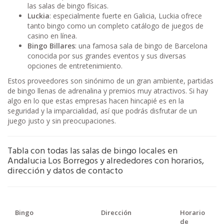
las salas de bingo físicas.
Luckia
: especialmente fuerte en Galicia, Luckia ofrece
tanto bingo como un completo catálogo de juegos de
casino en línea.
Bingo Billares
: una famosa sala de bingo de Barcelona
conocida por sus grandes eventos y sus diversas
opciones de entretenimiento.
Estos proveedores son sinónimo de un gran ambiente, partidas
de bingo llenas de adrenalina y premios muy atractivos. Si hay
algo en lo que estas empresas hacen hincapié es en la
seguridad y la imparcialidad, así que podrás disfrutar de un
juego justo y sin preocupaciones.
Tabla con todas las salas de bingo locales en
Andalucia Los Borregos y alrededores con horarios,
dirección y datos de contacto
Bingo
Dirección
Horario
de