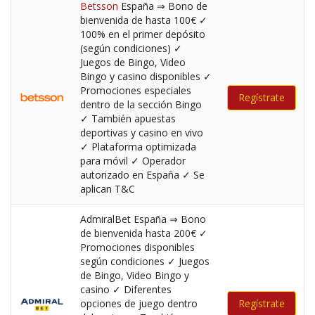
Betsson
España ⇒ Bono de
bienvenida de hasta 100€ ✓
100% en el primer depósito
(según condiciones) ✓
Juegos de Bingo, Video
Bingo y casino disponibles ✓
Promociones especiales
Regístrate
dentro de la sección Bingo
✓ También apuestas
deportivas y casino en vivo
✓ Plataforma optimizada
para móvil ✓ Operador
autorizado en España ✓ Se
aplican T&C
AdmiralBet España ⇒ Bono
de bienvenida hasta 200€ ✓
Promociones disponibles
según condiciones ✓ Juegos
de Bingo, Video Bingo y
casino ✓ Diferentes
opciones de juego dentro
Regístrate