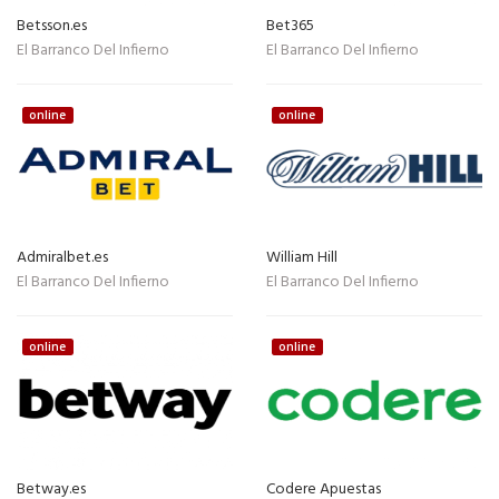
Betsson.es
Bet365
El Barranco Del Infierno
El Barranco Del Infierno
online
online
Admiralbet.es
William Hill
El Barranco Del Infierno
El Barranco Del Infierno
online
online
Betway.es
Codere Apuestas