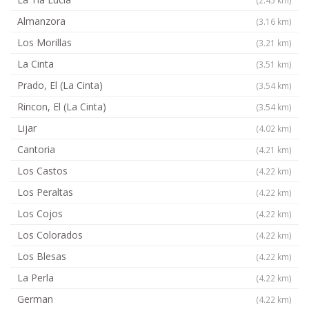
(2.45 km)
Almanzora
(3.16 km)
Los Morillas
(3.21 km)
La Cinta
(3.51 km)
Prado, El (La Cinta)
(3.54 km)
Rincon, El (La Cinta)
(3.54 km)
Lijar
(4.02 km)
Cantoria
(4.21 km)
Los Castos
(4.22 km)
Los Peraltas
(4.22 km)
Los Cojos
(4.22 km)
Los Colorados
(4.22 km)
Los Blesas
(4.22 km)
La Perla
(4.22 km)
German
(4.22 km)