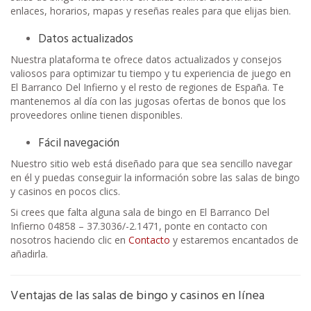
enlaces, horarios, mapas y reseñas reales para que elijas bien.
Datos actualizados
Nuestra plataforma te ofrece datos actualizados y consejos
valiosos para optimizar tu tiempo y tu experiencia de juego en
El Barranco Del Infierno y el resto de regiones de España. Te
mantenemos al día con las jugosas ofertas de bonos que los
proveedores online tienen disponibles.
Fácil navegación
Nuestro sitio web está diseñado para que sea sencillo navegar
en él y puedas conseguir la información sobre las salas de bingo
y casinos en pocos clics.
Si crees que falta alguna sala de bingo en El Barranco Del
Infierno 04858 – 37.3036/-2.1471, ponte en contacto con
nosotros haciendo clic en
Contacto
y estaremos encantados de
añadirla.
Ventajas de las salas de bingo y casinos en línea