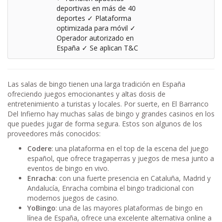
deportivas en más de 40
deportes ✓ Plataforma
optimizada para móvil ✓
Operador autorizado en
España ✓ Se aplican T&C
Las salas de bingo tienen una larga tradición en España
ofreciendo juegos emocionantes y altas dosis de
entretenimiento a turistas y locales. Por suerte, en El Barranco
Del Infierno hay muchas salas de bingo y grandes casinos en los
que puedes jugar de forma segura. Estos son algunos de los
proveedores más conocidos:
Codere
: una plataforma en el top de la escena del juego
español, que ofrece tragaperras y juegos de mesa junto a
eventos de bingo en vivo.
Enracha
: con una fuerte presencia en Cataluña, Madrid y
Andalucía, Enracha combina el bingo tradicional con
modernos juegos de casino.
YoBingo
: una de las mayores plataformas de bingo en
línea de España, ofrece una excelente alternativa online a