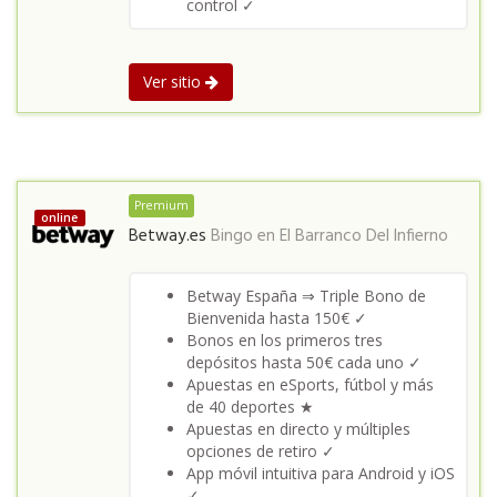
control ✓
Ver sitio
Premium
online
Betway.es
Bingo en
El Barranco Del Infierno
Betway España ⇒ Triple Bono de
Bienvenida hasta 150€ ✓
Bonos en los primeros tres
depósitos hasta 50€ cada uno ✓
Apuestas en eSports, fútbol y más
de 40 deportes ★
Apuestas en directo y múltiples
opciones de retiro ✓
App móvil intuitiva para Android y iOS
✓