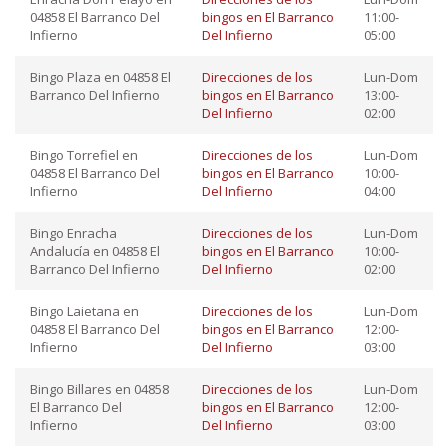
04858 El Barranco Del
bingos en El Barranco
11:00-
Infierno
Del Infierno
05:00
Bingo Plaza en 04858 El
Direcciones de los
Lun-Dom
Barranco Del Infierno
bingos en El Barranco
13:00-
Del Infierno
02:00
Bingo Torrefiel en
Direcciones de los
Lun-Dom
04858 El Barranco Del
bingos en El Barranco
10:00-
Infierno
Del Infierno
04:00
Bingo Enracha
Direcciones de los
Lun-Dom
Andalucía en 04858 El
bingos en El Barranco
10:00-
Barranco Del Infierno
Del Infierno
02:00
Bingo Laietana en
Direcciones de los
Lun-Dom
04858 El Barranco Del
bingos en El Barranco
12:00-
Infierno
Del Infierno
03:00
Bingo Billares en 04858
Direcciones de los
Lun-Dom
El Barranco Del
bingos en El Barranco
12:00-
Infierno
Del Infierno
03:00