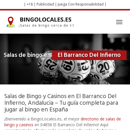
Skip
| +18 | Publicidad | Juega Con Responsabilidad |
to
main
content
Toggl
navig
Salas de bingo en
El Barranco Del Infierno
Salas de Bingo y Casinos en El Barranco Del
Infierno, Andalucia – Tu guía completa para
jugar al bingo en España
¡Bienvenido a BingoLocales.es, el mejor
directorio de salas de
bingo y casinos
en 04858 El Barranco Del Infierno! Aquí