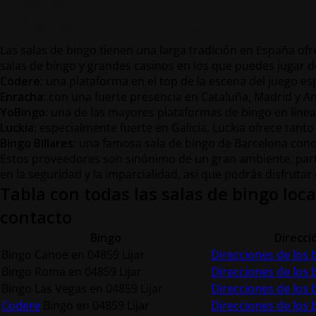
Las salas de bingo tienen una larga tradición en España ofr
salas de bingo y grandes casinos en los que puedes jugar 
Codere
: una plataforma en el top de la escena del juego e
Enracha
: con una fuerte presencia en Cataluña, Madrid y A
YoBingo
: una de las mayores plataformas de bingo en línea 
Luckia
: especialmente fuerte en Galicia, Luckia ofrece tan
Bingo Billares
: una famosa sala de bingo de Barcelona cono
Estos proveedores son sinónimo de un gran ambiente, parti
en la seguridad y la imparcialidad, así que podrás disfrutar
Tabla con todas las salas de bingo loca
contacto
Bingo
Direcci
Bingo Canoe en 04859 Lijar
Direcciones de los b
Bingo Roma en 04859 Lijar
Direcciones de los b
Bingo Las Vegas en 04859 Lijar
Direcciones de los b
Codere
Bingo en 04859 Lijar
Direcciones de los b