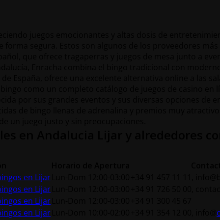
eciendo juegos emocionantes y altas dosis de entretenimient
de forma segura. Estos son algunos de los proveedores más
spañol, que ofrece tragaperras y juegos de mesa junto a eve
ndalucía, Enracha combina el bingo tradicional con moderno
de España, ofrece una excelente alternativa online a las sala
to bingo como un completo catálogo de juegos de casino en l
cida por sus grandes eventos y sus diversas opciones de e
das de bingo llenas de adrenalina y premios muy atractivos
 de un juego justo y sin preocupaciones.
les en Andalucia Lijar y alrededores co
ón
Horario de Apertura
Contac
ingos en Lijar
Lun-Dom 12:00-03:00
+34 91 457 11 11, info
ingos en Lijar
Lun-Dom 12:00-03:00
+34 91 726 50 00, cont
ingos en Lijar
Lun-Dom 12:00-03:00
+34 91 300 45 67
ingos en Lijar
Lun-Dom 10:00-02:00
+34 91 354 12 00, info@