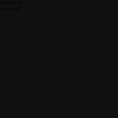
e@luckia.es
enracha.es