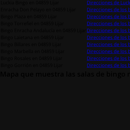
Luckia Bingo en 04859 Lijar
Direcciones de Lucki
Enracha Don Pelayo en 04859 Lijar
Direcciones de los b
Bingo Plaza en 04859 Lijar
Direcciones de los b
Bingo Torrefiel en 04859 Lijar
Direcciones de los b
Bingo Enracha Andalucía en 04859 Lijar
Direcciones de los b
Bingo Laietana en 04859 Lijar
Direcciones de los b
Bingo Billares en 04859 Lijar
Direcciones de los b
Bingo Marbella en 04859 Lijar
Direcciones de los b
Bingo Rosales en 04859 Lijar
Direcciones de los b
Bingo Gorrión en 04859 Lijar
Direcciones de los b
Mapa que muestra las salas de bingo m