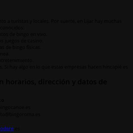
o a turistas y locales. Por suerte, en Lijar hay muchas
 conocidos:
ntos de bingo en vivo.
s juegos de casino.
s de bingo físicas.
ínea.
ntretenimiento.
. Si hay algo en lo que estas empresas hacen hincapié es
n horarios, dirección y datos de
to
@bingocanoe.es
acto@bingoroma.es
codere
.es