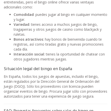
entretenidas, pero el bingo online ofrece varias ventajas
adicionales como:
Comodidad
: puedes jugar al bingo en cualquier momento
y lugar.
Variedad
: tienes acceso a muchos juegos de bingo,
tragaperras y otros juegos de casino como blackjack y
ruletas.
Bonos atractivos
: hay bonos de bienvenida cuando te
registras, así como tiradas gratis y nuevas promociones
cada día.
Interacción social
: tienes la oportunidad de chatear con
otros jugadores mientras juegas.
Situación legal del bingo en España
En España, todos los juegos de apuestas, incluido el bingo,
están regulados por la Dirección General de Ordenación del
Juego (DGOJ). Sólo los proveedores con licencia pueden
organizar eventos de bingo. Procura jugar sólo con proveedores
autorizados para tener una experiencia de juego segura.