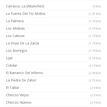
Carrasca, La (Albanchez)
(0 km)
La Fuente Del Tio Molina
(1.47 km)
La Palmera
(1.79 km)
Los Molinas
(1.79 km)
Los Calesas
(1.79 km)
La Hoya De La Zarza
(1.79 km)
Los Borregos
(1.79 km)
Lijar
(2.18 km)
Cobdar
(2.19 km)
El Barranco Del Infierno
(2.38 km)
La Piedra De Zahor
(2.75 km)
El Tablar
(2.9 km)
Chercos Viejos
(2.9 km)
Chercos Nuevos
(2.9 km)