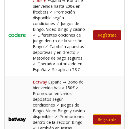
Codere
España ⇒ Bono de
bienvenida hasta 200€ en
freebets ✓ Promoción
disponible según
condiciones ✓ Juegos de
Bingo, Video Bingo y casino
✓ Diferentes opciones de
Regístrate
juego dentro de la sección
Bingo ✓ También apuestas
deportivas y en directo ✓
Métodos de pago seguros
✓ Operador autorizado en
España ✓ Se aplican T&C
Betway
España ⇒ Bono de
bienvenida hasta 150€ ✓
Promoción en varios
depósitos según
condiciones ✓ Juegos de
Bingo, Video Bingo y casino
disponibles ✓ Promociones
Regístrate
dentro de la sección Bingo
✓ También apuestas