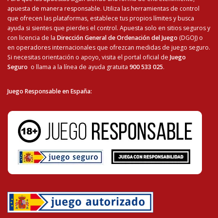
apuesta de manera responsable. Utiliza las herramientas de control
que ofrecen las plataformas, establece tus propios límites y busca
ayuda si sientes que pierdes el control. Apuesta solo en sitios seguros y
con licencia de la
Dirección General de Ordenación del Juego
(DGOJ) o
en operadores internacionales que ofrezcan medidas de juego seguro.
Si necesitas orientación o apoyo, visita el portal oficial de
Juego
Seguro
o llama a la línea de ayuda gratuita
900 533 025
.
Juego Responsable en España
: