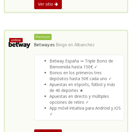
Ver sitio
Premium
online
Betway.es
Bingo en
Albanchez
Betway España ⇒ Triple Bono de
Bienvenida hasta 150€ ✓
Bonos en los primeros tres
depósitos hasta 50€ cada uno ✓
Apuestas en eSports, fútbol y más
de 40 deportes ★
Apuestas en directo y múltiples
opciones de retiro ✓
App móvil intuitiva para Android y iOS
✓