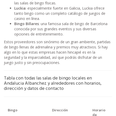
las salas de bingo físicas.
Luckia
: especialmente fuerte en Galicia, Luckia ofrece
tanto bingo como un completo catálogo de juegos de
casino en línea.
Bingo Billares
: una famosa sala de bingo de Barcelona
conocida por sus grandes eventos y sus diversas
opciones de entretenimiento.
Estos proveedores son sinónimo de un gran ambiente, partidas
de bingo llenas de adrenalina y premios muy atractivos. Si hay
algo en lo que estas empresas hacen hincapié es en la
seguridad y la imparcialidad, así que podrás disfrutar de un
juego justo y sin preocupaciones.
Tabla con todas las salas de bingo locales en
Andalucia Albanchez y alrededores con horarios,
dirección y datos de contacto
Bingo
Dirección
Horario
de