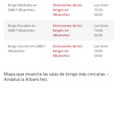
Bingo Marbella en
Direcciones de los
Lun-Dom
04857 Albanchez
bingos en
10:30-
Albanchez
04:00
Bingo Rosales en
Direcciones de los
Lun-Dom
04857 Albanchez
bingos en
14:00-
Albanchez
02:00
Bingo Gorrión en 04857
Direcciones de los
Lun-Dom
Albanchez
bingos en
10:00-
Albanchez
04:00
Mapa que muestra las salas de bingo más cercanas –
Andalucia Albanchez