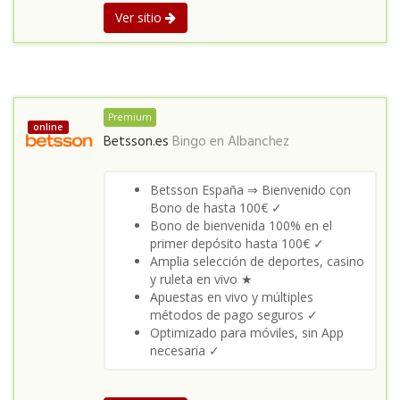
Ver sitio
Premium
online
Betsson.es
Bingo en
Albanchez
Betsson España ⇒ Bienvenido con
Bono de hasta 100€ ✓
Bono de bienvenida 100% en el
primer depósito hasta 100€ ✓
Amplia selección de deportes, casino
y ruleta en vivo ★
Apuestas en vivo y múltiples
métodos de pago seguros ✓
Optimizado para móviles, sin App
necesaria ✓