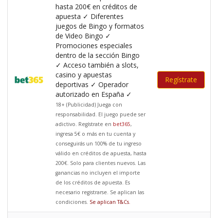
hasta 200€ en créditos de
apuesta ✓ Diferentes
juegos de Bingo y formatos
de Video Bingo ✓
Promociones especiales
dentro de la sección Bingo
✓ Acceso también a slots,
casino y apuestas
Regístrate
deportivas ✓ Operador
autorizado en España ✓
18+ (Publicidad) Juega con
responsabilidad. El juego puede ser
adictivo. Regístrate en
bet365
,
ingresa 5€ o más en tu cuenta y
conseguirás un 100% de tu ingreso
válido en créditos de apuesta, hasta
200€. Solo para clientes nuevos. Las
ganancias no incluyen el importe
de los créditos de apuesta. Es
necesario registrarse. Se aplican las
condiciones.
Se aplican T&Cs
.