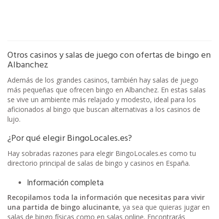
Otros casinos y salas de juego con ofertas de bingo en
Albanchez
Además de los grandes casinos, también hay salas de juego
más pequeñas que ofrecen bingo en Albanchez. En estas salas
se vive un ambiente más relajado y modesto, ideal para los
aficionados al bingo que buscan alternativas a los casinos de
lujo.
¿Por qué elegir BingoLocales.es?
Hay sobradas razones para elegir BingoLocales.es como tu
directorio principal de salas de bingo y casinos en España.
Información completa
Recopilamos toda la información que necesitas para vivir
una partida de bingo alucinante
, ya sea que quieras jugar en
salas de bingo físicas como en salas online. Encontrarás