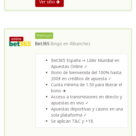
Ver sitio
Premium
online
Bet365
Bingo en
Albanchez
Bet365 España ⇒ Líder Mundial en
Apuestas Online ✓
Bono de bienvenida del 100% hasta
200€ en créditos de apuesta ✓
Cuota mínima de 1.50 para liberar el
bono ★
Acceso a transmisiones en directo y
apuestas en vivo ✓
Apuestas deportivas y casino en una
sola plataforma ✓
Se aplican T&C y +18.