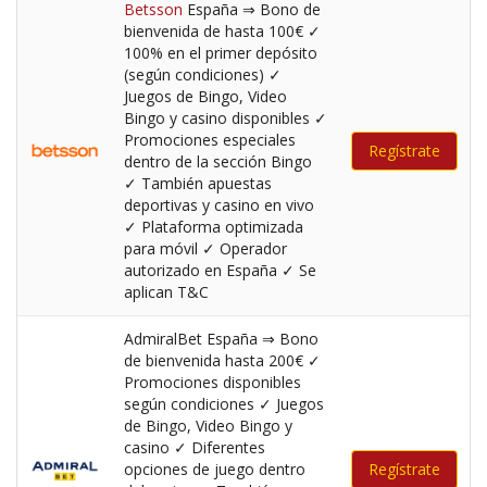
Betsson
España ⇒ Bono de
bienvenida de hasta 100€ ✓
100% en el primer depósito
(según condiciones) ✓
Juegos de Bingo, Video
Bingo y casino disponibles ✓
Promociones especiales
Regístrate
dentro de la sección Bingo
✓ También apuestas
deportivas y casino en vivo
✓ Plataforma optimizada
para móvil ✓ Operador
autorizado en España ✓ Se
aplican T&C
AdmiralBet España ⇒ Bono
de bienvenida hasta 200€ ✓
Promociones disponibles
según condiciones ✓ Juegos
de Bingo, Video Bingo y
casino ✓ Diferentes
opciones de juego dentro
Regístrate