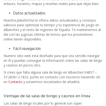
enlaces, horarios, mapas y reseñas reales para que elijas bien.
Datos actualizados
Nuestra plataforma te ofrece datos actualizados y consejos
valiosos para optimizar tu tiempo y tu experiencia de juego en
Albanchez y el resto de regiones de España. Te mantenemos al
día con las jugosas ofertas de bonos que los proveedores
online tienen disponibles.
Fácil navegación
Nuestro sitio web está diseñado para que sea sencillo navegar
en él y puedas conseguir la información sobre las salas de bingo
y casinos en pocos clics.
Si crees que falta alguna sala de bingo en Albanchez 04857 –
37.2836/-2.1823, ponte en contacto con nosotros haciendo clic
en
Contacto
y estaremos encantados de añadirla.
Ventajas de las salas de bingo y casinos en línea
Las salas de bingo locales por lo general son súper