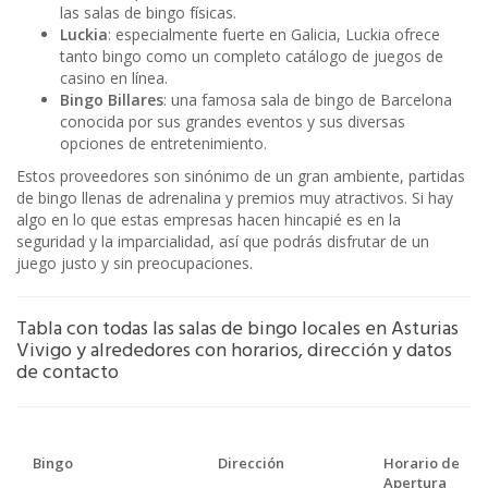
las salas de bingo físicas.
Luckia
: especialmente fuerte en Galicia, Luckia ofrece
tanto bingo como un completo catálogo de juegos de
casino en línea.
Bingo Billares
: una famosa sala de bingo de Barcelona
conocida por sus grandes eventos y sus diversas
opciones de entretenimiento.
Estos proveedores son sinónimo de un gran ambiente, partidas
de bingo llenas de adrenalina y premios muy atractivos. Si hay
algo en lo que estas empresas hacen hincapié es en la
seguridad y la imparcialidad, así que podrás disfrutar de un
juego justo y sin preocupaciones.
Tabla con todas las salas de bingo locales en Asturias
Vivigo y alrededores con horarios, dirección y datos
de contacto
Bingo
Dirección
Horario de
Apertura