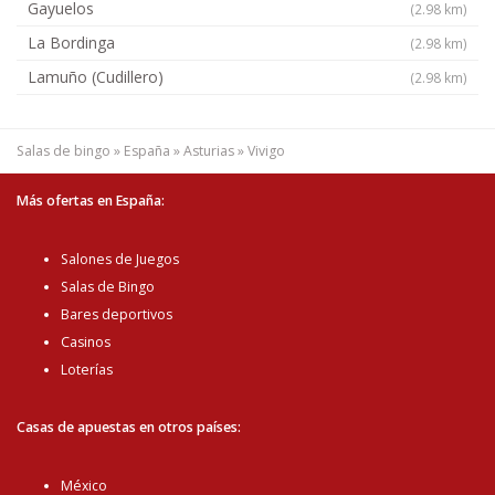
Gayuelos
(2.98 km)
La Bordinga
(2.98 km)
Lamuño (Cudillero)
(2.98 km)
Salas de bingo
»
España
»
Asturias
»
Vivigo
Más ofertas en España:
Salones de Juegos
Salas de Bingo
Bares deportivos
Casinos
Loterías
Casas de apuestas en otros países:
México