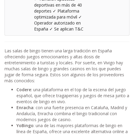
deportivas en más de 40
deportes ✓ Plataforma
optimizada para móvil ✓
Operador autorizado en
España ✓ Se aplican T&C
Las salas de bingo tienen una larga tradición en España
ofreciendo juegos emocionantes y altas dosis de
entretenimiento a turistas y locales. Por suerte, en Vivigo hay
muchas salas de bingo y grandes casinos en los que puedes
jugar de forma segura. Estos son algunos de los proveedores
más conocidos:
Codere
: una plataforma en el top de la escena del juego
español, que ofrece tragaperras y juegos de mesa junto a
eventos de bingo en vivo.
Enracha
: con una fuerte presencia en Cataluña, Madrid y
Andalucía, Enracha combina el bingo tradicional con
modernos juegos de casino.
YoBingo
: una de las mayores plataformas de bingo en
línea de España, ofrece una excelente alternativa online a