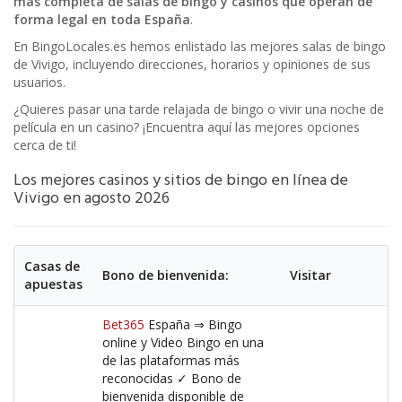
más completa de salas de bingo y casinos que operan de
forma legal en toda España
.
En BingoLocales.es hemos enlistado las mejores salas de bingo
de Vivigo, incluyendo direcciones, horarios y opiniones de sus
usuarios.
¿Quieres pasar una tarde relajada de bingo o vivir una noche de
película en un casino? ¡Encuentra aquí las mejores opciones
cerca de ti!
Los mejores casinos y sitios de bingo en línea de
Vivigo en agosto 2026
Casas de
Bono de bienvenida:
Visitar
apuestas
Bet365
España ⇒ Bingo
online y Video Bingo en una
de las plataformas más
reconocidas ✓ Bono de
bienvenida disponible de