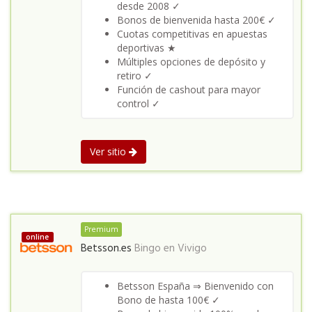
desde 2008 ✓
Bonos de bienvenida hasta 200€ ✓
Cuotas competitivas en apuestas
deportivas ★
Múltiples opciones de depósito y
retiro ✓
Función de cashout para mayor
control ✓
Ver sitio
Premium
online
Betsson.es
Bingo en
Vivigo
Betsson España ⇒ Bienvenido con
Bono de hasta 100€ ✓