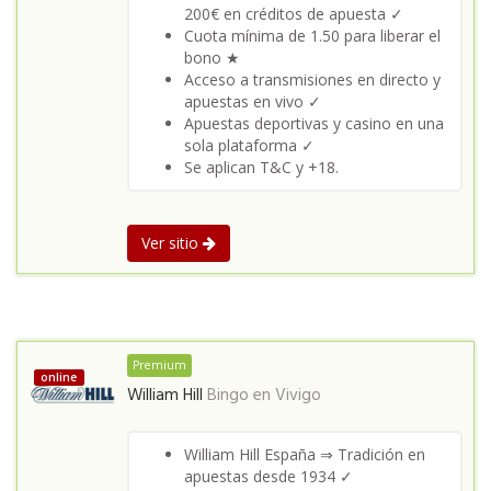
200€ en créditos de apuesta ✓
Cuota mínima de 1.50 para liberar el
bono ★
Acceso a transmisiones en directo y
apuestas en vivo ✓
Apuestas deportivas y casino en una
sola plataforma ✓
Se aplican T&C y +18.
Ver sitio
Premium
online
William Hill
Bingo en
Vivigo
William Hill España ⇒ Tradición en
apuestas desde 1934 ✓