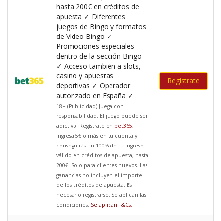
hasta 200€ en créditos de
apuesta ✓ Diferentes
juegos de Bingo y formatos
de Video Bingo ✓
Promociones especiales
dentro de la sección Bingo
✓ Acceso también a slots,
casino y apuestas
Regístrate
deportivas ✓ Operador
autorizado en España ✓
18+ (Publicidad) Juega con
responsabilidad. El juego puede ser
adictivo. Regístrate en
bet365
,
ingresa 5€ o más en tu cuenta y
conseguirás un 100% de tu ingreso
válido en créditos de apuesta, hasta
200€. Solo para clientes nuevos. Las
ganancias no incluyen el importe
de los créditos de apuesta. Es
necesario registrarse. Se aplican las
condiciones.
Se aplican T&Cs
.