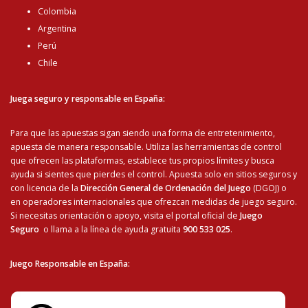
Colombia
Argentina
Perú
Chile
Juega seguro y responsable en España:
Para que las apuestas sigan siendo una forma de entretenimiento,
apuesta de manera responsable. Utiliza las herramientas de control
que ofrecen las plataformas, establece tus propios límites y busca
ayuda si sientes que pierdes el control. Apuesta solo en sitios seguros y
con licencia de la
Dirección General de Ordenación del Juego
(DGOJ) o
en operadores internacionales que ofrezcan medidas de juego seguro.
Si necesitas orientación o apoyo, visita el portal oficial de
Juego
Seguro
o llama a la línea de ayuda gratuita
900 533 025
.
Juego Responsable en España
: