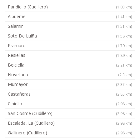
Pandiello (Cudillero)
(1.03 km)
Albuerne
(1.41 km)
Salamir
(1.51 km)
Soto De Luiña
(1.58 km)
Pramaro
(1.79 km)
Resiellas
(1.89 km)
Beiciella
(2.21 km)
Novellana
(2.3 km)
Mumayor
(2.37 km)
Castañeras
(2.85 km)
Cipiello
(2.98 km)
San Cosme (Cudillero)
(2.98 km)
Escalada, La (Cudillero)
(2.98 km)
Gallinero (Cudillero)
(2.98 km)