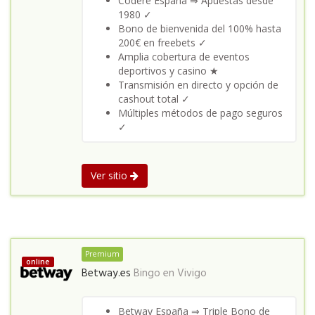
Codere España ⇒ Apuestas desde
1980 ✓
Bono de bienvenida del 100% hasta
200€ en freebets ✓
Amplia cobertura de eventos
deportivos y casino ★
Transmisión en directo y opción de
cashout total ✓
Múltiples métodos de pago seguros
✓
Ver sitio
Premium
online
Betway.es
Bingo en
Vivigo
Betway España ⇒ Triple Bono de