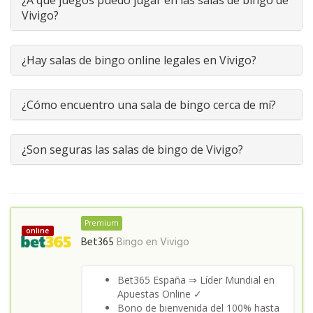
¿A qué juegos puedo jugar en las salas de bingo de
Vivigo?
¿Hay salas de bingo online legales en Vivigo?
¿Cómo encuentro una sala de bingo cerca de mí?
¿Son seguras las salas de bingo de Vivigo?
Premium
online
Bet365
Bingo en
Vivigo
Bet365 España ⇒ Líder Mundial en
Apuestas Online ✓
Bono de bienvenida del 100% hasta