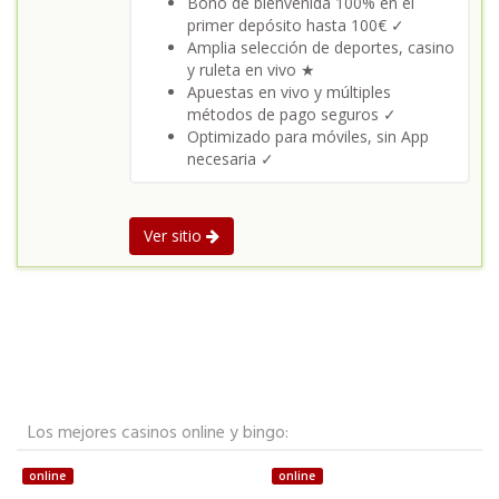
Bono de bienvenida 100% en el
primer depósito hasta 100€ ✓
Amplia selección de deportes, casino
y ruleta en vivo ★
Apuestas en vivo y múltiples
métodos de pago seguros ✓
Optimizado para móviles, sin App
necesaria ✓
Ver sitio
Los mejores casinos online y bingo:
online
online