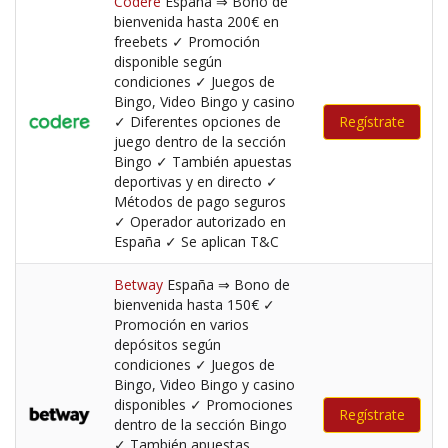
Codere
España ⇒ Bono de
bienvenida hasta 200€ en
freebets ✓ Promoción
disponible según
condiciones ✓ Juegos de
Bingo, Video Bingo y casino
✓ Diferentes opciones de
Regístrate
juego dentro de la sección
Bingo ✓ También apuestas
deportivas y en directo ✓
Métodos de pago seguros
✓ Operador autorizado en
España ✓ Se aplican T&C
Betway
España ⇒ Bono de
bienvenida hasta 150€ ✓
Promoción en varios
depósitos según
condiciones ✓ Juegos de
Bingo, Video Bingo y casino
disponibles ✓ Promociones
Regístrate
dentro de la sección Bingo
✓ También apuestas