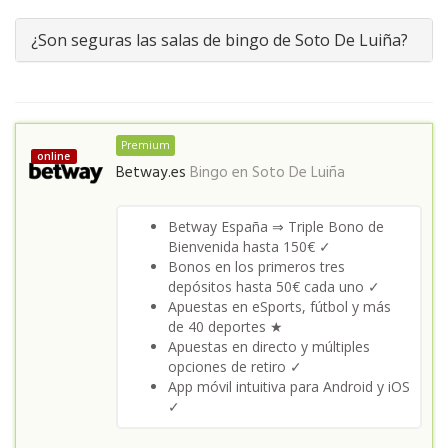
¿Son seguras las salas de bingo de Soto De Luiña?
Premium
online
Betway.es
Bingo en
Soto De Luiña
Betway España ⇒ Triple Bono de
Bienvenida hasta 150€ ✓
Bonos en los primeros tres
depósitos hasta 50€ cada uno ✓
Apuestas en eSports, fútbol y más
de 40 deportes ★
Apuestas en directo y múltiples
opciones de retiro ✓
App móvil intuitiva para Android y iOS
✓