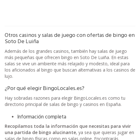
Otros casinos y salas de juego con ofertas de bingo en
Soto De Luiña
Además de los grandes casinos, también hay salas de juego
más pequeñas que ofrecen bingo en Soto De Luiña. En estas
salas se vive un ambiente más relajado y modesto, ideal para
los aficionados al bingo que buscan alternativas a los casinos de
lujo.
¿Por qué elegir BingoLocales.es?
Hay sobradas razones para elegir BingoLocales.es como tu
directorio principal de salas de bingo y casinos en España.
Información completa
Recopilamos toda la información que necesitas para vivir
una partida de bingo alucinante
, ya sea que quieras jugar en
salas de bingo físicas como en salas online. Encontrarás