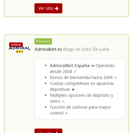
Ver sitio
Premium
online
Admiralbet.es
Bingo en
Soto De Luiña
AdmiralBet España ⇒
Operando
desde 2008 ✓
Bonos de bienvenida hasta 200€ ✓
Cuotas competitivas en apuestas
deportivas ★
Múltiples opciones de depósito y
retiro ✓
Función de cashout para mayor
control ✓