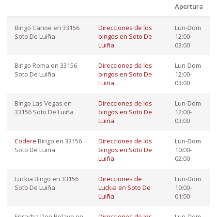
Apertura
Bingo Canoe en 33156
Direcciones de los
Lun-Dom
Soto De Luiña
bingos en Soto De
12:00-
Luiña
03:00
Bingo Roma en 33156
Direcciones de los
Lun-Dom
Soto De Luiña
bingos en Soto De
12:00-
Luiña
03:00
Bingo Las Vegas en
Direcciones de los
Lun-Dom
33156 Soto De Luiña
bingos en Soto De
12:00-
Luiña
03:00
Codere
Bingo en 33156
Direcciones de los
Lun-Dom
Soto De Luiña
bingos en Soto De
10:00-
Luiña
02:00
Luckia Bingo en 33156
Direcciones de
Lun-Dom
Soto De Luiña
Luckia en Soto De
10:00-
Luiña
01:00
Enracha Don Pelayo en
Direcciones de los
Lun-Dom