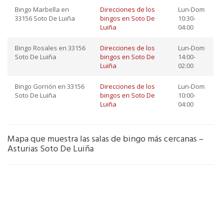
Bingo Marbella en
Direcciones de los
Lun-Dom
33156 Soto De Luiña
bingos en Soto De
10:30-
Luiña
04:00
Bingo Rosales en 33156
Direcciones de los
Lun-Dom
Soto De Luiña
bingos en Soto De
14:00-
Luiña
02:00
Bingo Gorrión en 33156
Direcciones de los
Lun-Dom
Soto De Luiña
bingos en Soto De
10:00-
Luiña
04:00
Mapa que muestra las salas de bingo más cercanas –
Asturias Soto De Luiña