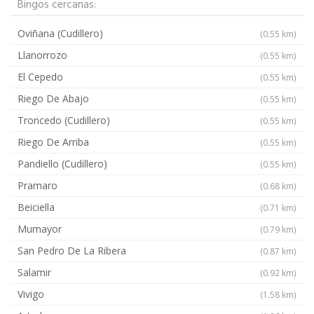
Bingos cercanas:
Oviñana (Cudillero)
(0.55 km)
Llanorrozo
(0.55 km)
El Cepedo
(0.55 km)
Riego De Abajo
(0.55 km)
Troncedo (Cudillero)
(0.55 km)
Riego De Arriba
(0.55 km)
Pandiello (Cudillero)
(0.55 km)
Pramaro
(0.68 km)
Beiciella
(0.71 km)
Mumayor
(0.79 km)
San Pedro De La Ribera
(0.87 km)
Salamir
(0.92 km)
Vivigo
(1.58 km)