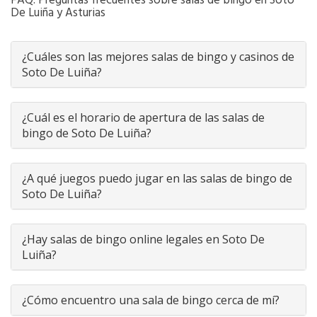
FAQ: Preguntas frecuentes sobre salas de bingo en Soto
De Luiña y Asturias
¿Cuáles son las mejores salas de bingo y casinos de
Soto De Luiña?
¿Cuál es el horario de apertura de las salas de
bingo de Soto De Luiña?
¿A qué juegos puedo jugar en las salas de bingo de
Soto De Luiña?
¿Hay salas de bingo online legales en Soto De
Luiña?
¿Cómo encuentro una sala de bingo cerca de mí?