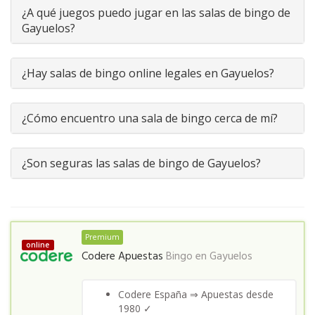
¿A qué juegos puedo jugar en las salas de bingo de
Gayuelos?
¿Hay salas de bingo online legales en Gayuelos?
¿Cómo encuentro una sala de bingo cerca de mí?
¿Son seguras las salas de bingo de Gayuelos?
Premium
online
Codere Apuestas
Bingo en
Gayuelos
Codere España ⇒ Apuestas desde
1980 ✓