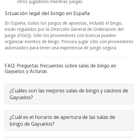
otros jugadores mientras juegas.
Situación legal del bingo en España
En España, todos los juegos de apuestas, incluido el bingo,
están regulados por la Dirección General de Ordenación del
Juego (DGOJ). Sólo los proveedores con licencia pueden
organizar eventos de bingo. Procura jugar sólo con proveedores
autorizados para tener una experiencia de juego segura.
FAQ: Preguntas frecuentes sobre salas de bingo en
Gayuelos y Asturias
¿Cuáles son las mejores salas de bingo y casinos de
Gayuelos?
¿Cuál es el horario de apertura de las salas de
bingo de Gayuelos?