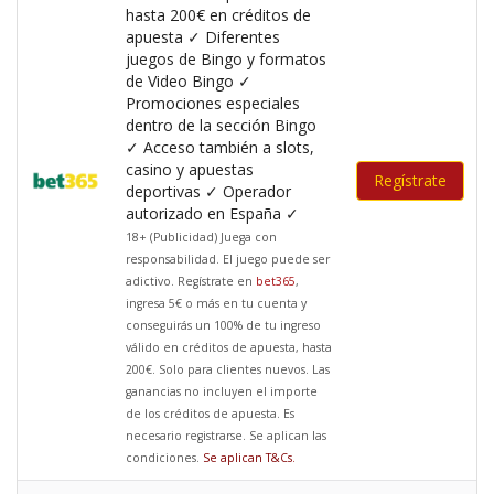
hasta 200€ en créditos de
apuesta ✓ Diferentes
juegos de Bingo y formatos
de Video Bingo ✓
Promociones especiales
dentro de la sección Bingo
✓ Acceso también a slots,
casino y apuestas
Regístrate
deportivas ✓ Operador
autorizado en España ✓
18+ (Publicidad) Juega con
responsabilidad. El juego puede ser
adictivo. Regístrate en
bet365
,
ingresa 5€ o más en tu cuenta y
conseguirás un 100% de tu ingreso
válido en créditos de apuesta, hasta
200€. Solo para clientes nuevos. Las
ganancias no incluyen el importe
de los créditos de apuesta. Es
necesario registrarse. Se aplican las
condiciones.
Se aplican T&Cs
.