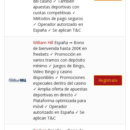
del casino ✓ También
apuestas deportivas con
cuotas competitivas ✓
Métodos de pago seguros
✓ Operador autorizado en
España ✓ Se aplican T&C
William Hill
España ⇒ Bono
de bienvenida hasta 200€ en
freebets ✓ Promoción en
varios tramos con depósito
mínimo ✓ Juegos de Bingo,
Video Bingo y casino
disponibles ✓ Promociones
Regístrate
especiales dentro del casino
✓ Amplia oferta de apuestas
deportivas en directo ✓
Plataforma optimizada para
móvil ✓ Operador
autorizado en España ✓ Se
aplican T&C