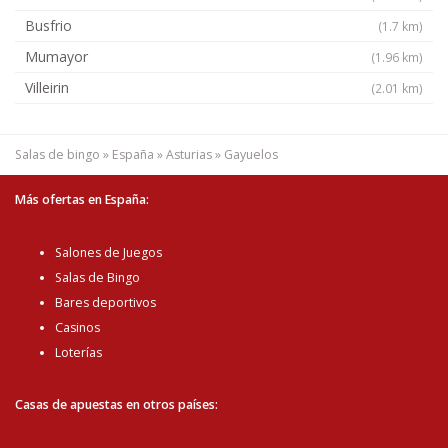
Busfrio
(1.7 km)
Mumayor
(1.96 km)
Villeirin
(2.01 km)
Salas de bingo
»
España
»
Asturias
»
Gayuelos
Más ofertas en España:
Salones de Juegos
Salas de Bingo
Bares deportivos
Casinos
Loterías
Casas de apuestas en otros países: