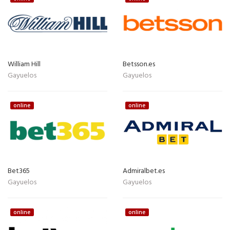
William Hill
Betsson.es
Gayuelos
Gayuelos
online
online
Bet365
Admiralbet.es
Gayuelos
Gayuelos
online
online