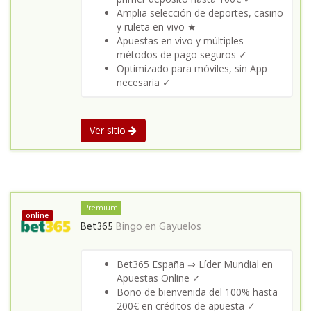
Amplia selección de deportes, casino
y ruleta en vivo ★
Apuestas en vivo y múltiples
métodos de pago seguros ✓
Optimizado para móviles, sin App
necesaria ✓
Ver sitio
Premium
online
Bet365
Bingo en
Gayuelos
Bet365 España ⇒ Líder Mundial en
Apuestas Online ✓
Bono de bienvenida del 100% hasta
200€ en créditos de apuesta ✓