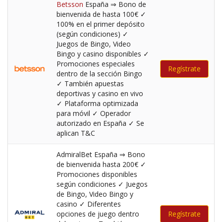
Betsson
España ⇒ Bono de
bienvenida de hasta 100€ ✓
100% en el primer depósito
(según condiciones) ✓
Juegos de Bingo, Video
Bingo y casino disponibles ✓
Promociones especiales
Regístrate
dentro de la sección Bingo
✓ También apuestas
deportivas y casino en vivo
✓ Plataforma optimizada
para móvil ✓ Operador
autorizado en España ✓ Se
aplican T&C
AdmiralBet España ⇒ Bono
de bienvenida hasta 200€ ✓
Promociones disponibles
según condiciones ✓ Juegos
de Bingo, Video Bingo y
casino ✓ Diferentes
opciones de juego dentro
Regístrate