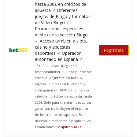
hasta 200€ en créditos de
apuesta ✓ Diferentes
juegos de Bingo y formatos
de Video Bingo ✓
Promociones especiales
dentro de la sección Bingo
✓ Acceso también a slots,
casino y apuestas
Regístrate
deportivas ✓ Operador
autorizado en España ✓
18+ (Publicidad) Juega con
responsabilidad. El juego puede ser
adictivo. Regístrate en
bet365
,
ingresa 5€ o más en tu cuenta y
conseguirás un 100% de tu ingreso
válido en créditos de apuesta, hasta
200€. Solo para clientes nuevos. Las
ganancias no incluyen el importe
de los créditos de apuesta. Es
necesario registrarse. Se aplican las
condiciones.
Se aplican T&Cs
.