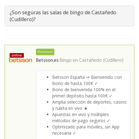
¿Son seguras las salas de bingo de Castañedo
(Cudillero)?
Premium
online
Betsson.es
Bingo en
Castañedo (Cudillero)
Betsson España ⇒ Bienvenido con
Bono de hasta 100€ ✓
Bono de bienvenida 100% en el
primer depósito hasta 100€ ✓
Amplia selección de deportes, casino
y ruleta en vivo ★
Apuestas en vivo y múltiples
métodos de pago seguros ✓
Optimizado para móviles, sin App
necesaria ✓