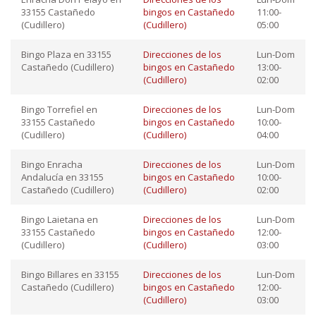
33155 Castañedo
bingos en Castañedo
11:00-
(Cudillero)
(Cudillero)
05:00
Bingo Plaza en 33155
Direcciones de los
Lun-Dom
Castañedo (Cudillero)
bingos en Castañedo
13:00-
(Cudillero)
02:00
Bingo Torrefiel en
Direcciones de los
Lun-Dom
33155 Castañedo
bingos en Castañedo
10:00-
(Cudillero)
(Cudillero)
04:00
Bingo Enracha
Direcciones de los
Lun-Dom
Andalucía en 33155
bingos en Castañedo
10:00-
Castañedo (Cudillero)
(Cudillero)
02:00
Bingo Laietana en
Direcciones de los
Lun-Dom
33155 Castañedo
bingos en Castañedo
12:00-
(Cudillero)
(Cudillero)
03:00
Bingo Billares en 33155
Direcciones de los
Lun-Dom
Castañedo (Cudillero)
bingos en Castañedo
12:00-
(Cudillero)
03:00