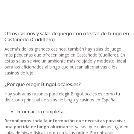
Otros casinos y salas de juego con ofertas de bingo en
Castañedo (Cudillero)
Además de los grandes casinos, también hay salas de juego
más pequeñas que ofrecen bingo en Castañedo (Cudillero). En
estas salas se vive un ambiente más relajado y modesto, ideal
para los aficionados al bingo que buscan alternativas a los
casinos de lujo.
¿Por qué elegir BingoLocales.es?
Hay sobradas razones para elegir BingoLocales.es como tu
directorio principal de salas de bingo y casinos en España.
Información completa
Recopilamos toda la información que necesitas para vivir
una partida de bingo alucinante
, ya sea que quieras jugar en
salas de bingo físicas como en salas online. Encontrarás