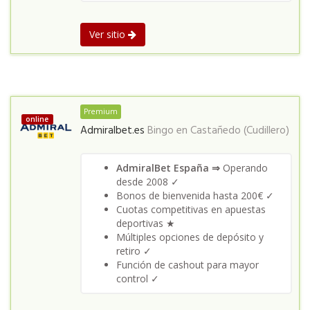
Ver sitio
Premium
online
Admiralbet.es
Bingo en
Castañedo (Cudillero)
AdmiralBet España ⇒
Operando
desde 2008 ✓
Bonos de bienvenida hasta 200€ ✓
Cuotas competitivas en apuestas
deportivas ★
Múltiples opciones de depósito y
retiro ✓
Función de cashout para mayor
control ✓