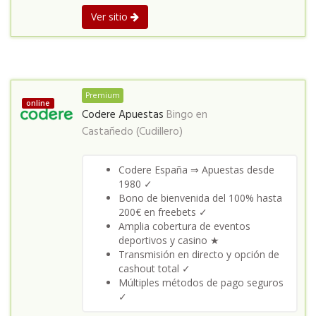
Ver sitio
Premium
online
Codere Apuestas
Bingo en
Castañedo (Cudillero)
Codere España ⇒ Apuestas desde
1980 ✓
Bono de bienvenida del 100% hasta
200€ en freebets ✓
Amplia cobertura de eventos
deportivos y casino ★
Transmisión en directo y opción de
cashout total ✓
Múltiples métodos de pago seguros
✓