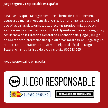
Juega seguro y responsable en España:
Para que las apuestas sigan siendo una forma de entretenimiento,
apuesta de manera responsable. Utiliza las herramientas de control
que ofrecen las plataformas, establece tus propios límites y busca
ayuda si sientes que pierdes el control. Apuesta solo en sitios seguros y
con licencia de la
Dirección General de Ordenación del Juego
(DGOJ) o
en operadores internacionales que ofrezcan medidas de juego seguro.
Si necesitas orientación o apoyo, visita el portal oficial de
Juego
Seguro
o llama a la línea de ayuda gratuita
900 533 025
.
Juego Responsable en España
: