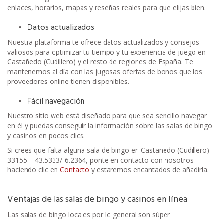
enlaces, horarios, mapas y reseñas reales para que elijas bien.
Datos actualizados
Nuestra plataforma te ofrece datos actualizados y consejos
valiosos para optimizar tu tiempo y tu experiencia de juego en
Castañedo (Cudillero) y el resto de regiones de España. Te
mantenemos al día con las jugosas ofertas de bonos que los
proveedores online tienen disponibles.
Fácil navegación
Nuestro sitio web está diseñado para que sea sencillo navegar
en él y puedas conseguir la información sobre las salas de bingo
y casinos en pocos clics.
Si crees que falta alguna sala de bingo en Castañedo (Cudillero)
33155 – 43.5333/-6.2364, ponte en contacto con nosotros
haciendo clic en
Contacto
y estaremos encantados de añadirla.
Ventajas de las salas de bingo y casinos en línea
Las salas de bingo locales por lo general son súper