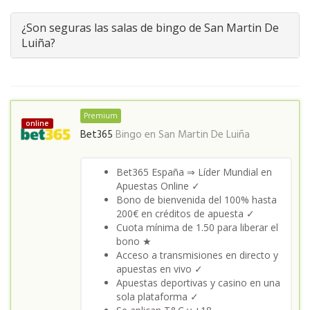
¿Son seguras las salas de bingo de San Martin De
Luiña?
Premium
online
Bet365
Bingo en
San Martin De Luiña
Bet365 España ⇒ Líder Mundial en
Apuestas Online ✓
Bono de bienvenida del 100% hasta
200€ en créditos de apuesta ✓
Cuota mínima de 1.50 para liberar el
bono ★
Acceso a transmisiones en directo y
apuestas en vivo ✓
Apuestas deportivas y casino en una
sola plataforma ✓