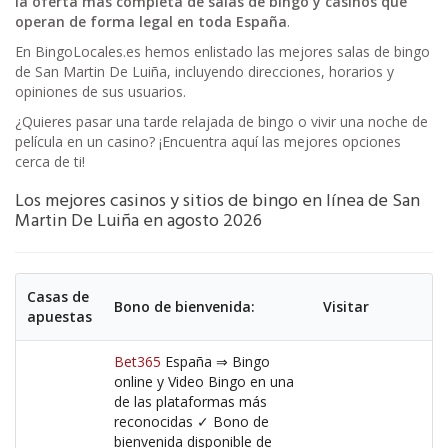
la oferta más completa de salas de bingo y casinos que
operan de forma legal en toda España
.
En BingoLocales.es hemos enlistado las mejores salas de bingo
de San Martin De Luiña, incluyendo direcciones, horarios y
opiniones de sus usuarios.
¿Quieres pasar una tarde relajada de bingo o vivir una noche de
película en un casino? ¡Encuentra aquí las mejores opciones
cerca de ti!
Los mejores casinos y sitios de bingo en línea de San
Martin De Luiña en agosto 2026
Casas de
Bono de bienvenida:
Visitar
apuestas
Bet365
España ⇒ Bingo
online y Video Bingo en una
de las plataformas más
reconocidas ✓ Bono de
bienvenida disponible de