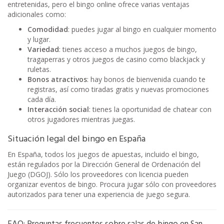
entretenidas, pero el bingo online ofrece varias ventajas
adicionales como:
Comodidad
: puedes jugar al bingo en cualquier momento
y lugar.
Variedad
: tienes acceso a muchos juegos de bingo,
tragaperras y otros juegos de casino como blackjack y
ruletas.
Bonos atractivos
: hay bonos de bienvenida cuando te
registras, así como tiradas gratis y nuevas promociones
cada día.
Interacción social
: tienes la oportunidad de chatear con
otros jugadores mientras juegas.
Situación legal del bingo en España
En España, todos los juegos de apuestas, incluido el bingo,
están regulados por la Dirección General de Ordenación del
Juego (DGOJ). Sólo los proveedores con licencia pueden
organizar eventos de bingo. Procura jugar sólo con proveedores
autorizados para tener una experiencia de juego segura.