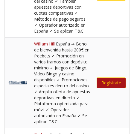
del casino ✓ También
apuestas deportivas con
cuotas competitivas ✓
Métodos de pago seguros
✓ Operador autorizado en
España ✓ Se aplican T&C
William Hill
España ⇒ Bono
de bienvenida hasta 200€ en
freebets ✓ Promoción en
varios tramos con depósito
mínimo ✓ Juegos de Bingo,
Video Bingo y casino
disponibles ✓ Promociones
Regístrate
especiales dentro del casino
✓ Amplia oferta de apuestas
deportivas en directo ✓
Plataforma optimizada para
móvil ✓ Operador
autorizado en España ✓ Se
aplican T&C