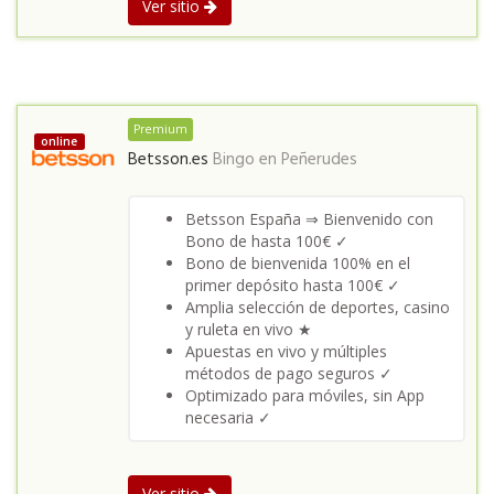
Ver sitio
Premium
online
Betsson.es
Bingo en
Peñerudes
Betsson España ⇒ Bienvenido con
Bono de hasta 100€ ✓
Bono de bienvenida 100% en el
primer depósito hasta 100€ ✓
Amplia selección de deportes, casino
y ruleta en vivo ★
Apuestas en vivo y múltiples
métodos de pago seguros ✓
Optimizado para móviles, sin App
necesaria ✓
Ver sitio