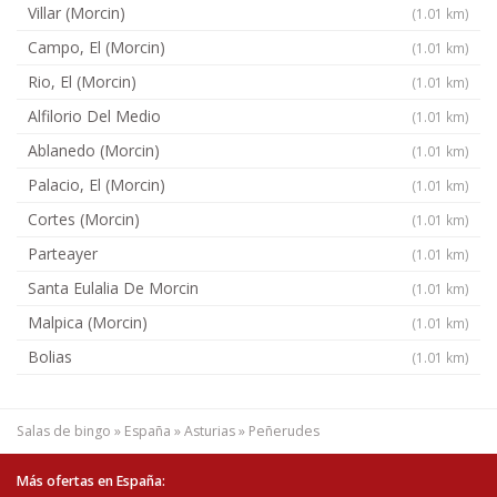
Villar (Morcin)
(1.01 km)
Campo, El (Morcin)
(1.01 km)
Rio, El (Morcin)
(1.01 km)
Alfilorio Del Medio
(1.01 km)
Ablanedo (Morcin)
(1.01 km)
Palacio, El (Morcin)
(1.01 km)
Cortes (Morcin)
(1.01 km)
Parteayer
(1.01 km)
Santa Eulalia De Morcin
(1.01 km)
Malpica (Morcin)
(1.01 km)
Bolias
(1.01 km)
Salas de bingo
»
España
»
Asturias
»
Peñerudes
Más ofertas en España: