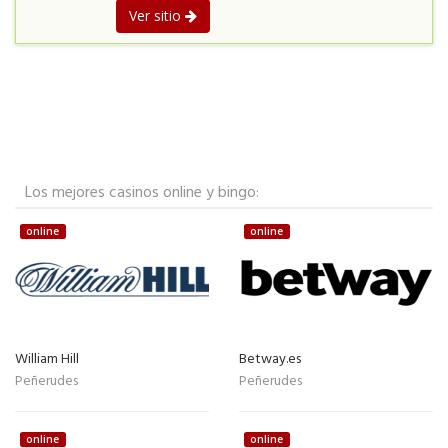
Ver sitio
Los mejores casinos online y bingo:
online
online
William Hill
Betway.es
Peñerudes
Peñerudes
online
online