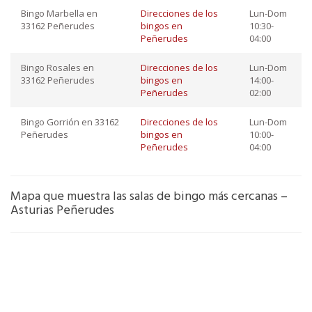
Bingo Marbella en
Direcciones de los
Lun-Dom
33162 Peñerudes
bingos en
10:30-
Peñerudes
04:00
Bingo Rosales en
Direcciones de los
Lun-Dom
33162 Peñerudes
bingos en
14:00-
Peñerudes
02:00
Bingo Gorrión en 33162
Direcciones de los
Lun-Dom
Peñerudes
bingos en
10:00-
Peñerudes
04:00
Mapa que muestra las salas de bingo más cercanas –
Asturias Peñerudes