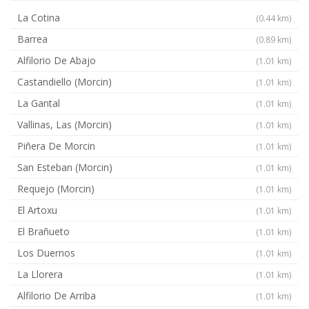
La Cotina
(0.44 km)
Barrea
(0.89 km)
Alfilorio De Abajo
(1.01 km)
Castandiello (Morcin)
(1.01 km)
La Gantal
(1.01 km)
Vallinas, Las (Morcin)
(1.01 km)
Piñera De Morcin
(1.01 km)
San Esteban (Morcin)
(1.01 km)
Requejo (Morcin)
(1.01 km)
El Artoxu
(1.01 km)
El Brañueto
(1.01 km)
Los Duernos
(1.01 km)
La Llorera
(1.01 km)
Alfilorio De Arriba
(1.01 km)