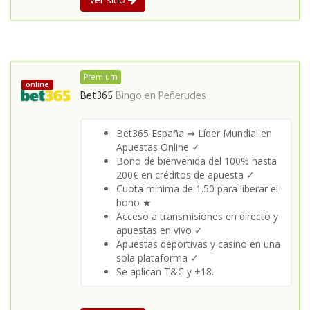
Premium
online
Bet365
Bingo en
Peñerudes
Bet365 España ⇒ Líder Mundial en
Apuestas Online ✓
Bono de bienvenida del 100% hasta
200€ en créditos de apuesta ✓
Cuota mínima de 1.50 para liberar el
bono ★
Acceso a transmisiones en directo y
apuestas en vivo ✓
Apuestas deportivas y casino en una
sola plataforma ✓
Se aplican T&C y +18.