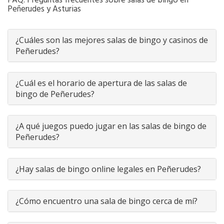
FAQ: Preguntas frecuentes sobre salas de bingo en
Peñerudes y Asturias
¿Cuáles son las mejores salas de bingo y casinos de
Peñerudes?
¿Cuál es el horario de apertura de las salas de
bingo de Peñerudes?
¿A qué juegos puedo jugar en las salas de bingo de
Peñerudes?
¿Hay salas de bingo online legales en Peñerudes?
¿Cómo encuentro una sala de bingo cerca de mí?