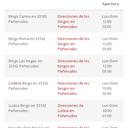
Apertura
Bingo Canoe en 33162
Direcciones de los
Lun-Dom
Peñerudes
bingos en
12:00-
Peñerudes
03:00
Bingo Roma en 33162
Direcciones de los
Lun-Dom
Peñerudes
bingos en
12:00-
Peñerudes
03:00
Bingo Las Vegas en
Direcciones de los
Lun-Dom
33162 Peñerudes
bingos en
12:00-
Peñerudes
03:00
Codere
Bingo en 33162
Direcciones de los
Lun-Dom
Peñerudes
bingos en
10:00-
Peñerudes
02:00
Luckia Bingo en 33162
Direcciones de
Lun-Dom
Peñerudes
Luckia en
10:00-
Peñerudes
01:00
Enracha Don Pelayo en
Direcciones de los
Lun-Dom