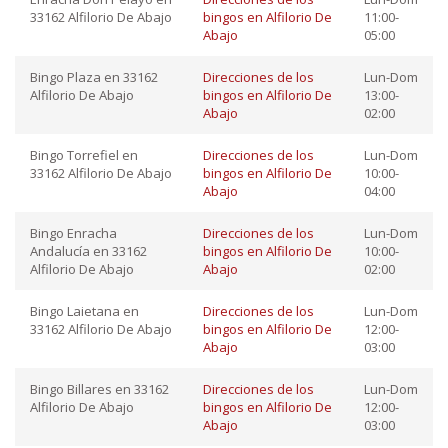
33162 Alfilorio De Abajo
bingos en Alfilorio De
11:00-
Abajo
05:00
Bingo Plaza en 33162
Direcciones de los
Lun-Dom
Alfilorio De Abajo
bingos en Alfilorio De
13:00-
Abajo
02:00
Bingo Torrefiel en
Direcciones de los
Lun-Dom
33162 Alfilorio De Abajo
bingos en Alfilorio De
10:00-
Abajo
04:00
Bingo Enracha
Direcciones de los
Lun-Dom
Andalucía en 33162
bingos en Alfilorio De
10:00-
Alfilorio De Abajo
Abajo
02:00
Bingo Laietana en
Direcciones de los
Lun-Dom
33162 Alfilorio De Abajo
bingos en Alfilorio De
12:00-
Abajo
03:00
Bingo Billares en 33162
Direcciones de los
Lun-Dom
Alfilorio De Abajo
bingos en Alfilorio De
12:00-
Abajo
03:00