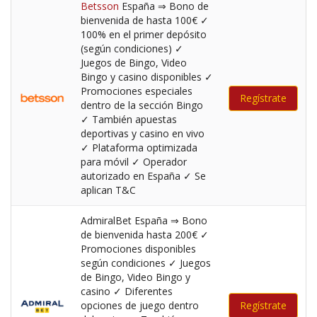
Betsson
España ⇒ Bono de
bienvenida de hasta 100€ ✓
100% en el primer depósito
(según condiciones) ✓
Juegos de Bingo, Video
Bingo y casino disponibles ✓
Promociones especiales
Regístrate
dentro de la sección Bingo
✓ También apuestas
deportivas y casino en vivo
✓ Plataforma optimizada
para móvil ✓ Operador
autorizado en España ✓ Se
aplican T&C
AdmiralBet España ⇒ Bono
de bienvenida hasta 200€ ✓
Promociones disponibles
según condiciones ✓ Juegos
de Bingo, Video Bingo y
casino ✓ Diferentes
opciones de juego dentro
Regístrate