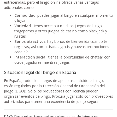
entretenidas, pero el bingo online ofrece varias ventajas
adicionales como:
Comodidad
: puedes jugar al bingo en cualquier momento
y lugar.
Variedad
: tienes acceso a muchos juegos de bingo,
tragaperras y otros juegos de casino como blackjack y
ruletas.
Bonos atractivos
: hay bonos de bienvenida cuando te
registras, así como tiradas gratis y nuevas promociones
cada día.
Interacción social
: tienes la oportunidad de chatear con
otros jugadores mientras juegas.
Situación legal del bingo en España
En España, todos los juegos de apuestas, incluido el bingo,
están regulados por la Dirección General de Ordenación del
Juego (DGOJ). Sólo los proveedores con licencia pueden
organizar eventos de bingo. Procura jugar sólo con proveedores
autorizados para tener una experiencia de juego segura.