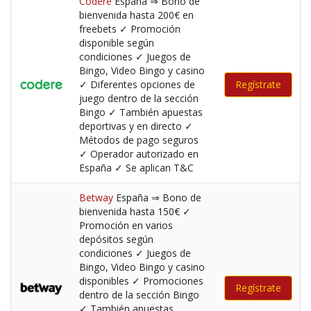
Codere
España ⇒ Bono de
bienvenida hasta 200€ en
freebets ✓ Promoción
disponible según
condiciones ✓ Juegos de
Bingo, Video Bingo y casino
✓ Diferentes opciones de
Regístrate
juego dentro de la sección
Bingo ✓ También apuestas
deportivas y en directo ✓
Métodos de pago seguros
✓ Operador autorizado en
España ✓ Se aplican T&C
Betway
España ⇒ Bono de
bienvenida hasta 150€ ✓
Promoción en varios
depósitos según
condiciones ✓ Juegos de
Bingo, Video Bingo y casino
disponibles ✓ Promociones
Regístrate
dentro de la sección Bingo
✓ También apuestas