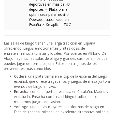
deportivas en más de 40
deportes ✓ Plataforma
optimizada para móvil ✓
Operador autorizado en
España ✓ Se aplican T&C
Las salas de bingo tienen una larga tradición en España
ofreciendo juegos emocionantes y altas dosis de
entretenimiento a turistas y locales. Por suerte, en Alfilorio De
Abajo hay muchas salas de bingo y grandes casinos en los que
puedes jugar de forma segura. Estos son algunos de los
proveedores más conocidos:
Codere
: una plataforma en el top de la escena del juego
español, que ofrece tragaperras y juegos de mesa junto a
eventos de bingo en vivo.
Enracha
: con una fuerte presencia en Cataluña, Madrid y
Andalucía, Enracha combina el bingo tradicional con
modernos juegos de casino.
YoBingo
: una de las mayores plataformas de bingo en
línea de España, ofrece una excelente alternativa online a