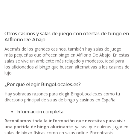
Otros casinos y salas de juego con ofertas de bingo en
Alfilorio De Abajo
Además de los grandes casinos, también hay salas de juego
más pequeñas que ofrecen bingo en Alfilorio De Abajo. En estas
salas se vive un ambiente más relajado y modesto, ideal para
los aficionados al bingo que buscan alternativas a los casinos de
lujo.
¿Por qué elegir BingoLocales.es?
Hay sobradas razones para elegir BingoLocales.es como tu
directorio principal de salas de bingo y casinos en España.
Información completa
Recopilamos toda la información que necesitas para vivir
una partida de bingo alucinante
, ya sea que quieras jugar en
salas de bingo físicas como en salas online. Encontrarás