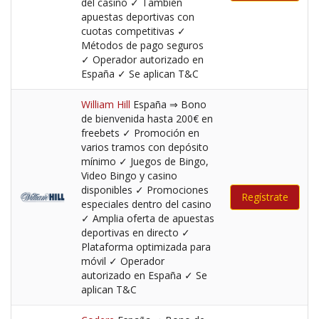
del casino ✓ También
apuestas deportivas con
cuotas competitivas ✓
Métodos de pago seguros
✓ Operador autorizado en
España ✓ Se aplican T&C
William Hill
España ⇒ Bono
de bienvenida hasta 200€ en
freebets ✓ Promoción en
varios tramos con depósito
mínimo ✓ Juegos de Bingo,
Video Bingo y casino
disponibles ✓ Promociones
Regístrate
especiales dentro del casino
✓ Amplia oferta de apuestas
deportivas en directo ✓
Plataforma optimizada para
móvil ✓ Operador
autorizado en España ✓ Se
aplican T&C