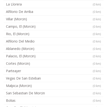
La Llorera
(0 km)
Alfilorio De Arriba
(0 km)
Villar (Morcin)
(0 km)
Campo, El (Morcin)
(0 km)
Rio, El (Morcin)
(0 km)
Alfilorio Del Medio
(0 km)
Ablanedo (Morcin)
(0 km)
Palacio, El (Morcin)
(0 km)
Cortes (Morcin)
(0 km)
Parteayer
(0 km)
Vegas De San Esteban
(0 km)
Malpica (Morcin)
(0 km)
San Sebastian De Morcin
(0 km)
Bolias
(0 km)