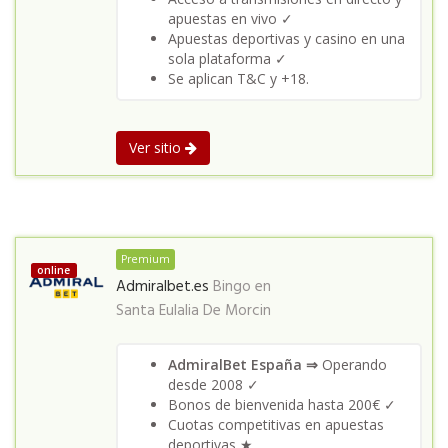
apuestas en vivo ✓
Apuestas deportivas y casino en una
sola plataforma ✓
Se aplican T&C y +18.
Ver sitio
Premium
online
Admiralbet.es
Bingo en
Santa Eulalia De Morcin
AdmiralBet España ⇒
Operando
desde 2008 ✓
Bonos de bienvenida hasta 200€ ✓
Cuotas competitivas en apuestas
deportivas ★