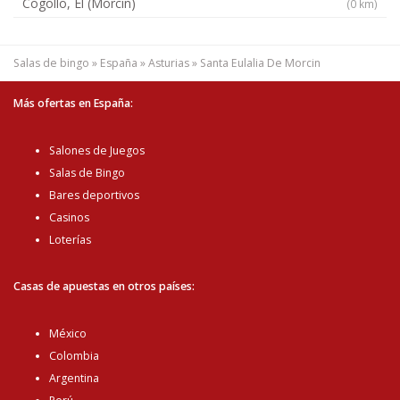
Cogollo, El (Morcin)
(0 km)
Salas de bingo
»
España
»
Asturias
»
Santa Eulalia De Morcin
Más ofertas en España:
Salones de Juegos
Salas de Bingo
Bares deportivos
Casinos
Loterías
Casas de apuestas en otros países:
México
Colombia
Argentina