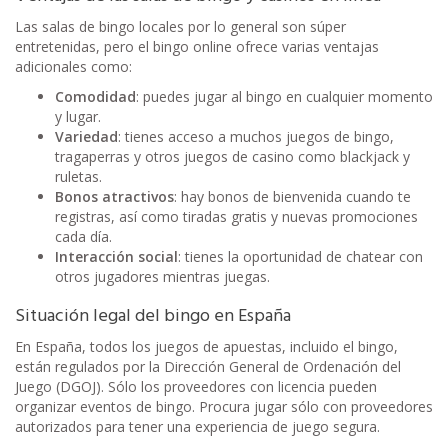
Las salas de bingo locales por lo general son súper
entretenidas, pero el bingo online ofrece varias ventajas
adicionales como:
Comodidad
: puedes jugar al bingo en cualquier momento
y lugar.
Variedad
: tienes acceso a muchos juegos de bingo,
tragaperras y otros juegos de casino como blackjack y
ruletas.
Bonos atractivos
: hay bonos de bienvenida cuando te
registras, así como tiradas gratis y nuevas promociones
cada día.
Interacción social
: tienes la oportunidad de chatear con
otros jugadores mientras juegas.
Situación legal del bingo en España
En España, todos los juegos de apuestas, incluido el bingo,
están regulados por la Dirección General de Ordenación del
Juego (DGOJ). Sólo los proveedores con licencia pueden
organizar eventos de bingo. Procura jugar sólo con proveedores
autorizados para tener una experiencia de juego segura.