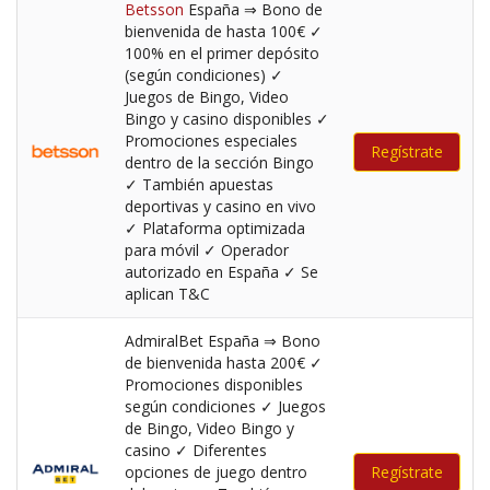
Betsson
España ⇒ Bono de
bienvenida de hasta 100€ ✓
100% en el primer depósito
(según condiciones) ✓
Juegos de Bingo, Video
Bingo y casino disponibles ✓
Promociones especiales
Regístrate
dentro de la sección Bingo
✓ También apuestas
deportivas y casino en vivo
✓ Plataforma optimizada
para móvil ✓ Operador
autorizado en España ✓ Se
aplican T&C
AdmiralBet España ⇒ Bono
de bienvenida hasta 200€ ✓
Promociones disponibles
según condiciones ✓ Juegos
de Bingo, Video Bingo y
casino ✓ Diferentes
opciones de juego dentro
Regístrate