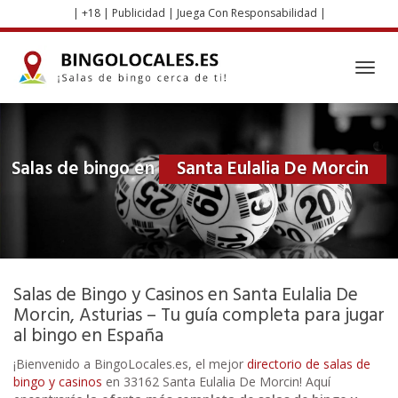
Skip
| +18 | Publicidad | Juega Con Responsabilidad |
to
main
content
Toggl
navig
Salas de bingo en
Santa Eulalia De Morcin
Salas de Bingo y Casinos en Santa Eulalia De
Morcin, Asturias – Tu guía completa para jugar
al bingo en España
¡Bienvenido a BingoLocales.es, el mejor
directorio de salas de
bingo y casinos
en 33162 Santa Eulalia De Morcin! Aquí