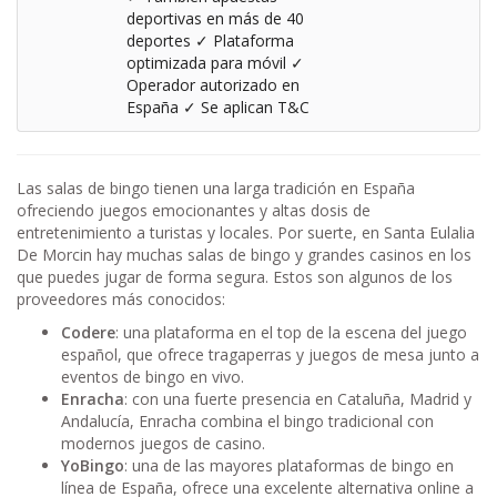
deportivas en más de 40
deportes ✓ Plataforma
optimizada para móvil ✓
Operador autorizado en
España ✓ Se aplican T&C
Las salas de bingo tienen una larga tradición en España
ofreciendo juegos emocionantes y altas dosis de
entretenimiento a turistas y locales. Por suerte, en Santa Eulalia
De Morcin hay muchas salas de bingo y grandes casinos en los
que puedes jugar de forma segura. Estos son algunos de los
proveedores más conocidos:
Codere
: una plataforma en el top de la escena del juego
español, que ofrece tragaperras y juegos de mesa junto a
eventos de bingo en vivo.
Enracha
: con una fuerte presencia en Cataluña, Madrid y
Andalucía, Enracha combina el bingo tradicional con
modernos juegos de casino.
YoBingo
: una de las mayores plataformas de bingo en
línea de España, ofrece una excelente alternativa online a