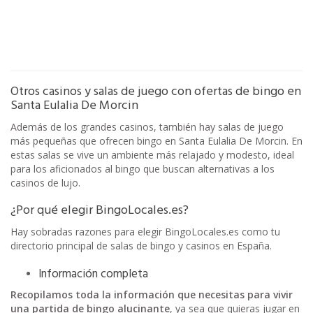
Otros casinos y salas de juego con ofertas de bingo en
Santa Eulalia De Morcin
Además de los grandes casinos, también hay salas de juego
más pequeñas que ofrecen bingo en Santa Eulalia De Morcin. En
estas salas se vive un ambiente más relajado y modesto, ideal
para los aficionados al bingo que buscan alternativas a los
casinos de lujo.
¿Por qué elegir BingoLocales.es?
Hay sobradas razones para elegir BingoLocales.es como tu
directorio principal de salas de bingo y casinos en España.
Información completa
Recopilamos toda la información que necesitas para vivir
una partida de bingo alucinante
, ya sea que quieras jugar en