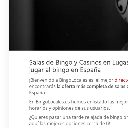
Salas de Bingo y Casinos en Lugas
jugar al bingo en España
¡Bienvenido a BingoLocales.es, el mejor
direct
encontrarás
la oferta más completa de salas 
España
.
En BingoLocales.es hemos enlistado las mejor
horarios y opiniones de sus usuarios.
¿Quieres pasar una tarde relajada de bingo o 
aquí las mejores opciones cerca de ti!