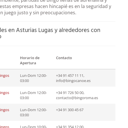
biente, partidas de bingo llenas de adrenalina y
 estas empresas hacen hincapié es en la seguridad y
un juego justo y sin preocupaciones.
ales en Asturias Lugas y alrededores con
o
Horario de
Contacto
Apertura
bingos
Lun-Dom 12:00-
+34 91 457 11 11,
03:00
info@bingocanoe.es
bingos
Lun-Dom 12:00-
+34 91 726 50 00,
03:00
contacto@bingoroma.es
bingos
Lun-Dom 12:00-
+34 91 300 45 67
03:00
bingos
Lun-Dom 10:00-
+34 91 354 12 00,