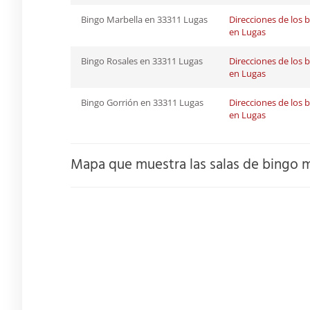
Bingo Marbella en 33311 Lugas
Direcciones de los 
en Lugas
Bingo Rosales en 33311 Lugas
Direcciones de los 
en Lugas
Bingo Gorrión en 33311 Lugas
Direcciones de los 
en Lugas
Mapa que muestra las salas de bingo m