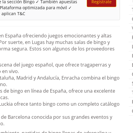
e la sección Bingo ✓ También apuestas
Regístrate
Plataforma optimizada para móvil ✓
 aplican T&C
 en España ofreciendo juegos emocionantes y altas
. Por suerte, en Lugas hay muchas salas de bingo y
forma segura. Estos son algunos de los proveedores
escena del juego español, que ofrece tragaperras y
 en vivo.
ataluña, Madrid y Andalucía, Enracha combina el bingo
ino.
s de bingo en línea de España, ofrece una excelente
icas.
, Luckia ofrece tanto bingo como un completo catálogo
o de Barcelona conocida por sus grandes eventos y
o.