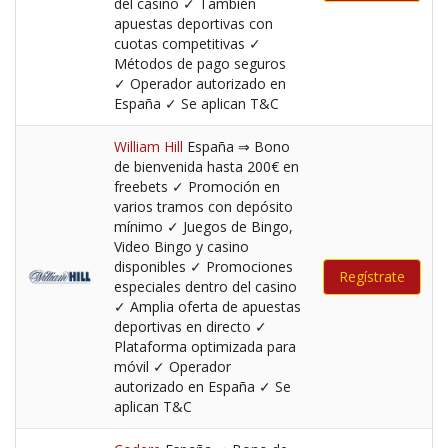
del casino ✓ También
apuestas deportivas con
cuotas competitivas ✓
Métodos de pago seguros
✓ Operador autorizado en
España ✓ Se aplican T&C
William Hill
España ⇒ Bono
de bienvenida hasta 200€ en
freebets ✓ Promoción en
varios tramos con depósito
mínimo ✓ Juegos de Bingo,
Video Bingo y casino
disponibles ✓ Promociones
Regístrate
especiales dentro del casino
✓ Amplia oferta de apuestas
deportivas en directo ✓
Plataforma optimizada para
móvil ✓ Operador
autorizado en España ✓ Se
aplican T&C