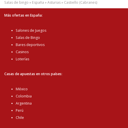
Salas de bingo
»
España
»
Asturias
»
Castiello (Cabranes)
Más ofertas en España:
Salones de Juegos
Salas de Bingo
Bares deportivos
Casinos
Loterías
Casas de apuestas en otros países:
México
Colombia
Argentina
Perú
Chile