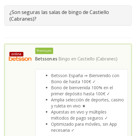
¿Son seguras las salas de bingo de Castiello
(Cabranes)?
Premium
online
Betsson.es
Bingo en
Castiello (Cabranes)
Betsson España ⇒ Bienvenido con
Bono de hasta 100€ ✓
Bono de bienvenida 100% en el
primer depósito hasta 100€ ✓
Amplia selección de deportes, casino
y ruleta en vivo ★
Apuestas en vivo y múltiples
métodos de pago seguros ✓
Optimizado para móviles, sin App
necesaria ✓