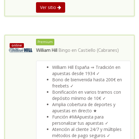
Ver sitio
Premium
online
William Hill
Bingo en
Castiello (Cabranes)
William Hill España ⇒ Tradición en
apuestas desde 1934 ✓
Bono de bienvenida hasta 200€ en
freebets ✓
Bonificación en varios tramos con
depósito mínimo de 10€ ✓
Amplia cobertura de deportes y
apuestas en directo ★
Función #MiApuesta para
personalizar tus apuestas ✓
Atención al cliente 24/7 y múltiples
métodos de pago seguros ✓