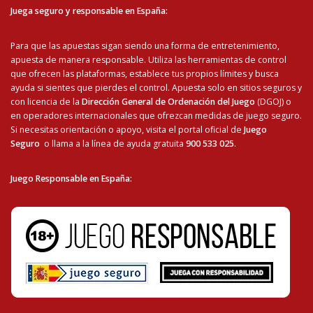
Juega seguro y responsable en España:
Para que las apuestas sigan siendo una forma de entretenimiento,
apuesta de manera responsable. Utiliza las herramientas de control
que ofrecen las plataformas, establece tus propios límites y busca
ayuda si sientes que pierdes el control. Apuesta solo en sitios seguros y
con licencia de la
Dirección General de Ordenación del Juego
(DGOJ) o
en operadores internacionales que ofrezcan medidas de juego seguro.
Si necesitas orientación o apoyo, visita el portal oficial de
Juego
Seguro
o llama a la línea de ayuda gratuita
900 533 025
.
Juego Responsable en España
: