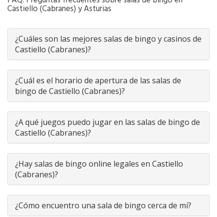
FAQ: Preguntas frecuentes sobre salas de bingo en
Castiello (Cabranes) y Asturias
¿Cuáles son las mejores salas de bingo y casinos de
Castiello (Cabranes)?
¿Cuál es el horario de apertura de las salas de
bingo de Castiello (Cabranes)?
¿A qué juegos puedo jugar en las salas de bingo de
Castiello (Cabranes)?
¿Hay salas de bingo online legales en Castiello
(Cabranes)?
¿Cómo encuentro una sala de bingo cerca de mí?