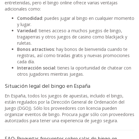
entretenidas, pero el bingo online ofrece varias ventajas
adicionales como:
Comodidad
: puedes jugar al bingo en cualquier momento
y lugar.
Variedad
: tienes acceso a muchos juegos de bingo,
tragaperras y otros juegos de casino como blackjack y
ruletas.
Bonos atractivos
: hay bonos de bienvenida cuando te
registras, así como tiradas gratis y nuevas promociones
cada día.
Interacción social
: tienes la oportunidad de chatear con
otros jugadores mientras juegas.
Situación legal del bingo en España
En España, todos los juegos de apuestas, incluido el bingo,
están regulados por la Dirección General de Ordenación del
Juego (DGOJ). Sólo los proveedores con licencia pueden
organizar eventos de bingo. Procura jugar sólo con proveedores
autorizados para tener una experiencia de juego segura.