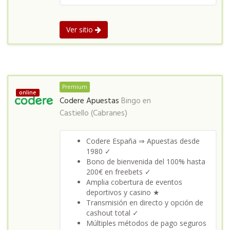
Ver sitio
Premium
online
Codere Apuestas
Bingo en
Castiello (Cabranes)
Codere España ⇒ Apuestas desde
1980 ✓
Bono de bienvenida del 100% hasta
200€ en freebets ✓
Amplia cobertura de eventos
deportivos y casino ★
Transmisión en directo y opción de
cashout total ✓
Múltiples métodos de pago seguros