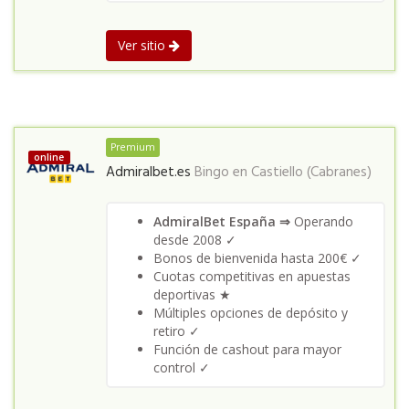
Ver sitio
Premium
online
Admiralbet.es
Bingo en
Castiello (Cabranes)
AdmiralBet España ⇒
Operando
desde 2008 ✓
Bonos de bienvenida hasta 200€ ✓
Cuotas competitivas en apuestas
deportivas ★
Múltiples opciones de depósito y
retiro ✓
Función de cashout para mayor
control ✓