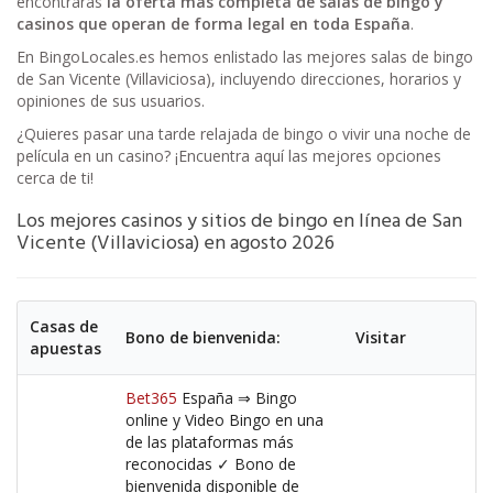
encontrarás
la oferta más completa de salas de bingo y
casinos que operan de forma legal en toda España
.
En BingoLocales.es hemos enlistado las mejores salas de bingo
de San Vicente (Villaviciosa), incluyendo direcciones, horarios y
opiniones de sus usuarios.
¿Quieres pasar una tarde relajada de bingo o vivir una noche de
película en un casino? ¡Encuentra aquí las mejores opciones
cerca de ti!
Los mejores casinos y sitios de bingo en línea de San
Vicente (Villaviciosa) en agosto 2026
Casas de
Bono de bienvenida:
Visitar
apuestas
Bet365
España ⇒ Bingo
online y Video Bingo en una
de las plataformas más
reconocidas ✓ Bono de
bienvenida disponible de