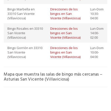
Bingo Marbella en
Direcciones de los
Lun-Dom
33310 San Vicente
bingos en San
10:30-
(Villaviciosa)
Vicente (Villaviciosa)
04:00
Bingo Rosales en 33310
Direcciones de los
Lun-Dom
San Vicente
bingos en San
14:00-
(Villaviciosa)
Vicente (Villaviciosa)
02:00
Bingo Gorrión en 33310
Direcciones de los
Lun-Dom
San Vicente
bingos en San
10:00-
(Villaviciosa)
Vicente (Villaviciosa)
04:00
Mapa que muestra las salas de bingo más cercanas –
Asturias San Vicente (Villaviciosa)