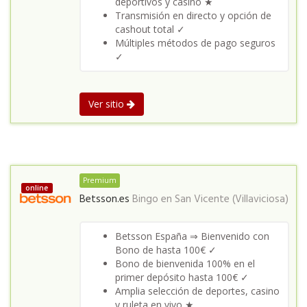
deportivos y casino ★
Transmisión en directo y opción de
cashout total ✓
Múltiples métodos de pago seguros
✓
Ver sitio
Premium
online
Betsson.es
Bingo en
San Vicente (Villaviciosa)
Betsson España ⇒ Bienvenido con
Bono de hasta 100€ ✓
Bono de bienvenida 100% en el
primer depósito hasta 100€ ✓
Amplia selección de deportes, casino
y ruleta en vivo ★