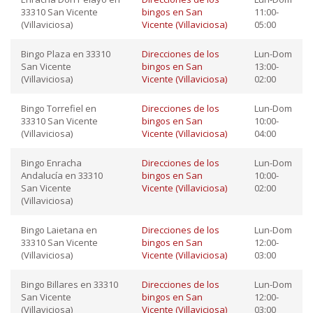
33310 San Vicente
bingos en San
11:00-
(Villaviciosa)
Vicente (Villaviciosa)
05:00
Bingo Plaza en 33310
Direcciones de los
Lun-Dom
San Vicente
bingos en San
13:00-
(Villaviciosa)
Vicente (Villaviciosa)
02:00
Bingo Torrefiel en
Direcciones de los
Lun-Dom
33310 San Vicente
bingos en San
10:00-
(Villaviciosa)
Vicente (Villaviciosa)
04:00
Bingo Enracha
Direcciones de los
Lun-Dom
Andalucía en 33310
bingos en San
10:00-
San Vicente
Vicente (Villaviciosa)
02:00
(Villaviciosa)
Bingo Laietana en
Direcciones de los
Lun-Dom
33310 San Vicente
bingos en San
12:00-
(Villaviciosa)
Vicente (Villaviciosa)
03:00
Bingo Billares en 33310
Direcciones de los
Lun-Dom
San Vicente
bingos en San
12:00-
(Villaviciosa)
Vicente (Villaviciosa)
03:00