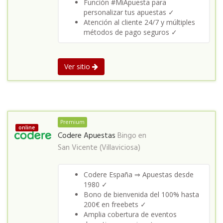
Función #MiApuesta para
personalizar tus apuestas ✓
Atención al cliente 24/7 y múltiples
métodos de pago seguros ✓
Ver sitio
Premium
online
Codere Apuestas
Bingo en
San Vicente (Villaviciosa)
Codere España ⇒ Apuestas desde
1980 ✓
Bono de bienvenida del 100% hasta
200€ en freebets ✓
Amplia cobertura de eventos