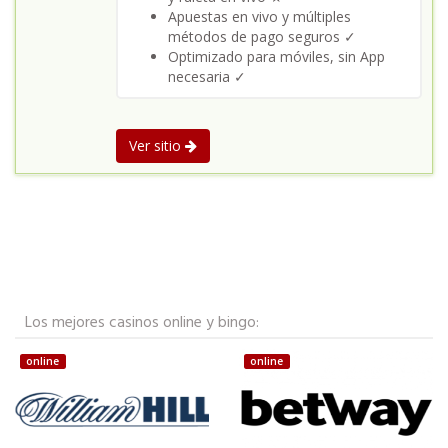
Apuestas en vivo y múltiples
métodos de pago seguros ✓
Optimizado para móviles, sin App
necesaria ✓
Ver sitio
Los mejores casinos online y bingo:
online
online