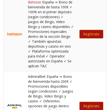
Betsson
España ⇒ Bono de
bienvenida de hasta 100€ ✓
100% en el primer depósito
(según condiciones) ✓
Juegos de Bingo, Video
Bingo y casino disponibles ✓
Promociones especiales
Regístrate
dentro de la sección Bingo
✓ También apuestas
deportivas y casino en vivo
✓ Plataforma optimizada
para móvil ✓ Operador
autorizado en España ✓ Se
aplican T&C
AdmiralBet España ⇒ Bono
de bienvenida hasta 200€ ✓
Promociones disponibles
según condiciones ✓ Juegos
de Bingo, Video Bingo y
casino ✓ Diferentes
opciones de juego dentro
Regístrate