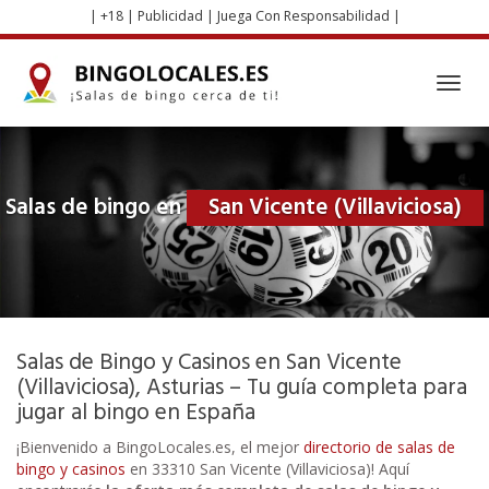
Skip
| +18 | Publicidad | Juega Con Responsabilidad |
to
main
content
Toggl
navig
Salas de bingo en
San Vicente (Villaviciosa)
Salas de Bingo y Casinos en San Vicente
(Villaviciosa), Asturias – Tu guía completa para
jugar al bingo en España
¡Bienvenido a BingoLocales.es, el mejor
directorio de salas de
bingo y casinos
en 33310 San Vicente (Villaviciosa)! Aquí