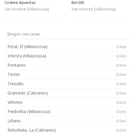
Codere Apuestas
Bet365
San Vicente (Villaviciosa)
San Vicente (Villaviciosa)
Bingos cercanas:
Peral, El (Villaviciosa)
(0 km)
Infiesta (Villaviciosa)
(0 km)
Pentanes
(0 km)
Ternin
(0 km)
Tresvilla
(0 km)
Gramedo (Cabranes)
(0 km)
Viñones
(0 km)
Piedrafita (Villaviciosa)
(0 km)
Liñana
(0 km)
Rebollada, La (Cabranes)
(0 km)