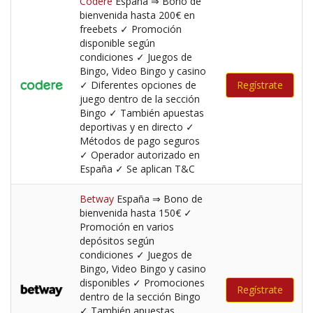
Codere
España ⇒ Bono de
bienvenida hasta 200€ en
freebets ✓ Promoción
disponible según
condiciones ✓ Juegos de
Bingo, Video Bingo y casino
✓ Diferentes opciones de
Regístrate
juego dentro de la sección
Bingo ✓ También apuestas
deportivas y en directo ✓
Métodos de pago seguros
✓ Operador autorizado en
España ✓ Se aplican T&C
Betway
España ⇒ Bono de
bienvenida hasta 150€ ✓
Promoción en varios
depósitos según
condiciones ✓ Juegos de
Bingo, Video Bingo y casino
disponibles ✓ Promociones
Regístrate
dentro de la sección Bingo
✓ También apuestas