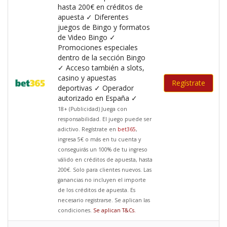
hasta 200€ en créditos de
apuesta ✓ Diferentes
juegos de Bingo y formatos
de Video Bingo ✓
Promociones especiales
dentro de la sección Bingo
✓ Acceso también a slots,
casino y apuestas
Regístrate
deportivas ✓ Operador
autorizado en España ✓
18+ (Publicidad) Juega con
responsabilidad. El juego puede ser
adictivo. Regístrate en
bet365
,
ingresa 5€ o más en tu cuenta y
conseguirás un 100% de tu ingreso
válido en créditos de apuesta, hasta
200€. Solo para clientes nuevos. Las
ganancias no incluyen el importe
de los créditos de apuesta. Es
necesario registrarse. Se aplican las
condiciones.
Se aplican T&Cs
.