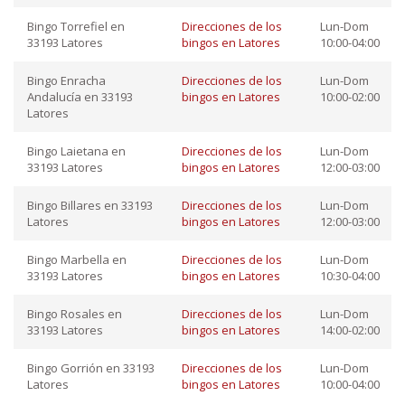
Bingo Torrefiel en
Direcciones de los
Lun-Dom
33193 Latores
bingos en Latores
10:00-04:00
Bingo Enracha
Direcciones de los
Lun-Dom
Andalucía en 33193
bingos en Latores
10:00-02:00
Latores
Bingo Laietana en
Direcciones de los
Lun-Dom
33193 Latores
bingos en Latores
12:00-03:00
Bingo Billares en 33193
Direcciones de los
Lun-Dom
Latores
bingos en Latores
12:00-03:00
Bingo Marbella en
Direcciones de los
Lun-Dom
33193 Latores
bingos en Latores
10:30-04:00
Bingo Rosales en
Direcciones de los
Lun-Dom
33193 Latores
bingos en Latores
14:00-02:00
Bingo Gorrión en 33193
Direcciones de los
Lun-Dom
Latores
bingos en Latores
10:00-04:00