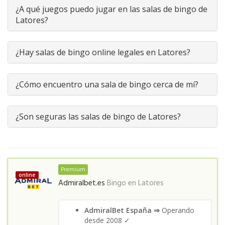
¿A qué juegos puedo jugar en las salas de bingo de
Latores?
¿Hay salas de bingo online legales en Latores?
¿Cómo encuentro una sala de bingo cerca de mí?
¿Son seguras las salas de bingo de Latores?
Premium
online
Admiralbet.es
Bingo en
Latores
AdmiralBet España ⇒
Operando
desde 2008 ✓