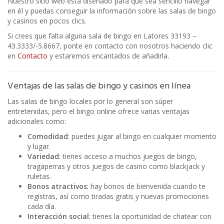
Nuestro sitio web está diseñado para que sea sencillo navegar
en él y puedas conseguir la información sobre las salas de bingo
y casinos en pocos clics.
Si crees que falta alguna sala de bingo en Latores 33193 –
43.3333/-5.8667, ponte en contacto con nosotros haciendo clic
en
Contacto
y estaremos encantados de añadirla.
Ventajas de las salas de bingo y casinos en línea
Las salas de bingo locales por lo general son súper
entretenidas, pero el bingo online ofrece varias ventajas
adicionales como:
Comodidad
: puedes jugar al bingo en cualquier momento
y lugar.
Variedad
: tienes acceso a muchos juegos de bingo,
tragaperras y otros juegos de casino como blackjack y
ruletas.
Bonos atractivos
: hay bonos de bienvenida cuando te
registras, así como tiradas gratis y nuevas promociones
cada día.
Interacción social
: tienes la oportunidad de chatear con