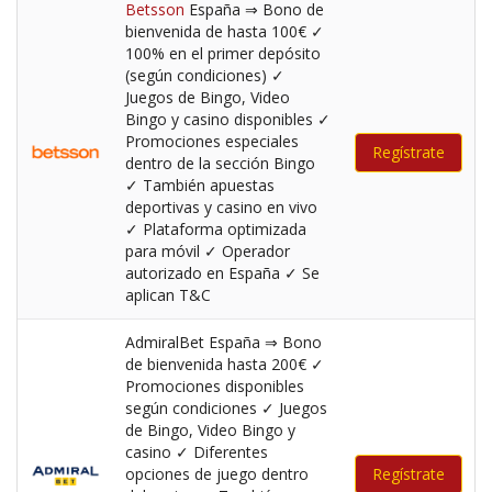
Betsson
España ⇒ Bono de
bienvenida de hasta 100€ ✓
100% en el primer depósito
(según condiciones) ✓
Juegos de Bingo, Video
Bingo y casino disponibles ✓
Promociones especiales
Regístrate
dentro de la sección Bingo
✓ También apuestas
deportivas y casino en vivo
✓ Plataforma optimizada
para móvil ✓ Operador
autorizado en España ✓ Se
aplican T&C
AdmiralBet España ⇒ Bono
de bienvenida hasta 200€ ✓
Promociones disponibles
según condiciones ✓ Juegos
de Bingo, Video Bingo y
casino ✓ Diferentes
opciones de juego dentro
Regístrate