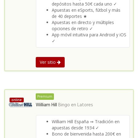
depósitos hasta 50€ cada uno ✓
Apuestas en eSports, fútbol y más
de 40 deportes ★
Apuestas en directo y múltiples
opciones de retiro ✓
App móvil intuitiva para Android y iOS
✓
Ver sitio
Premium
online
William Hill
Bingo en
Latores
William Hill España ⇒ Tradición en
apuestas desde 1934 ✓
Bono de bienvenida hasta 200€ en