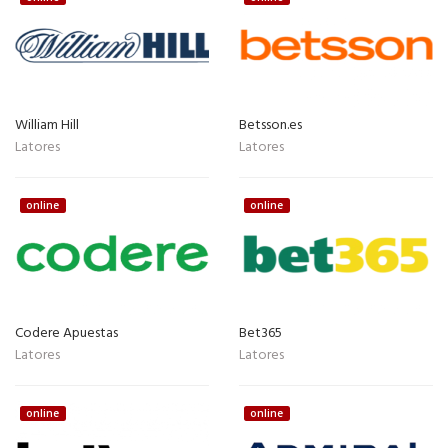
William Hill
Betsson.es
Latores
Latores
online
online
Codere Apuestas
Bet365
Latores
Latores
online
online