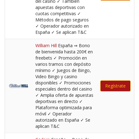
del casino ✓ También
apuestas deportivas con
cuotas competitivas ✓
Métodos de pago seguros
✓ Operador autorizado en
España ✓ Se aplican T&C
William Hill
España ⇒ Bono
de bienvenida hasta 200€ en
freebets ✓ Promoción en
varios tramos con depósito
mínimo ✓ Juegos de Bingo,
Video Bingo y casino
disponibles ✓ Promociones
Regístrate
especiales dentro del casino
✓ Amplia oferta de apuestas
deportivas en directo ✓
Plataforma optimizada para
móvil ✓ Operador
autorizado en España ✓ Se
aplican T&C