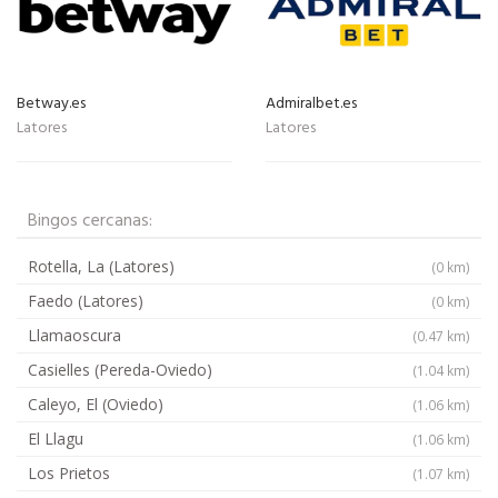
Betway.es
Admiralbet.es
Latores
Latores
Bingos cercanas:
Rotella, La (Latores)
(0 km)
Faedo (Latores)
(0 km)
Llamaoscura
(0.47 km)
Casielles (Pereda-Oviedo)
(1.04 km)
Caleyo, El (Oviedo)
(1.06 km)
El Llagu
(1.06 km)
Los Prietos
(1.07 km)