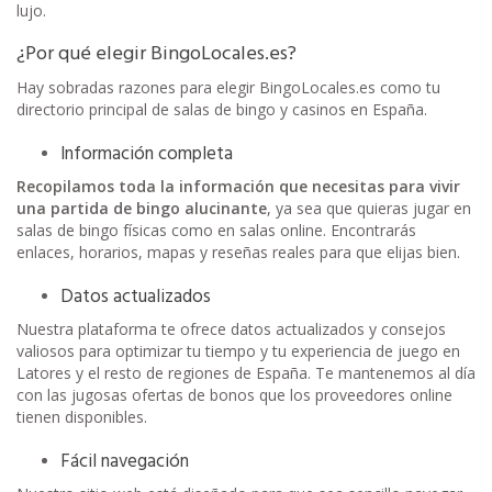
lujo.
¿Por qué elegir BingoLocales.es?
Hay sobradas razones para elegir BingoLocales.es como tu
directorio principal de salas de bingo y casinos en España.
Información completa
Recopilamos toda la información que necesitas para vivir
una partida de bingo alucinante
, ya sea que quieras jugar en
salas de bingo físicas como en salas online. Encontrarás
enlaces, horarios, mapas y reseñas reales para que elijas bien.
Datos actualizados
Nuestra plataforma te ofrece datos actualizados y consejos
valiosos para optimizar tu tiempo y tu experiencia de juego en
Latores y el resto de regiones de España. Te mantenemos al día
con las jugosas ofertas de bonos que los proveedores online
tienen disponibles.
Fácil navegación