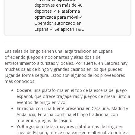
deportivas en más de 40
deportes ✓ Plataforma
optimizada para móvil ✓
Operador autorizado en
España ✓ Se aplican T&C
Las salas de bingo tienen una larga tradición en España
ofreciendo juegos emocionantes y altas dosis de
entretenimiento a turistas y locales. Por suerte, en Latores hay
muchas salas de bingo y grandes casinos en los que puedes
jugar de forma segura. Estos son algunos de los proveedores
más conocidos:
Codere
: una plataforma en el top de la escena del juego
español, que ofrece tragaperras y juegos de mesa junto a
eventos de bingo en vivo.
Enracha
: con una fuerte presencia en Cataluña, Madrid y
Andalucía, Enracha combina el bingo tradicional con
modernos juegos de casino.
YoBingo
: una de las mayores plataformas de bingo en
línea de España, ofrece una excelente alternativa online a