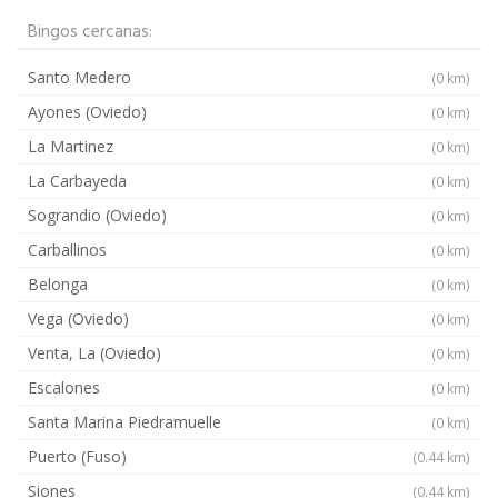
Bingos cercanas:
Santo Medero
(0 km)
Ayones (Oviedo)
(0 km)
La Martinez
(0 km)
La Carbayeda
(0 km)
Sograndio (Oviedo)
(0 km)
Carballinos
(0 km)
Belonga
(0 km)
Vega (Oviedo)
(0 km)
Venta, La (Oviedo)
(0 km)
Escalones
(0 km)
Santa Marina Piedramuelle
(0 km)
Puerto (Fuso)
(0.44 km)
Siones
(0.44 km)