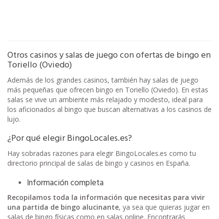
Otros casinos y salas de juego con ofertas de bingo en
Toriello (Oviedo)
Además de los grandes casinos, también hay salas de juego
más pequeñas que ofrecen bingo en Toriello (Oviedo). En estas
salas se vive un ambiente más relajado y modesto, ideal para
los aficionados al bingo que buscan alternativas a los casinos de
lujo.
¿Por qué elegir BingoLocales.es?
Hay sobradas razones para elegir BingoLocales.es como tu
directorio principal de salas de bingo y casinos en España.
Información completa
Recopilamos toda la información que necesitas para vivir
una partida de bingo alucinante
, ya sea que quieras jugar en
salas de bingo físicas como en salas online. Encontrarás