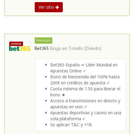
Ver sitio
Premium
online
Bet365
Bingo en
Toriello (Oviedo)
Bet365 España ⇒ Líder Mundial en
Apuestas Online ✓
Bono de bienvenida del 100% hasta
200€ en créditos de apuesta ✓
Cuota mínima de 1.50 para liberar el
bono ★
Acceso a transmisiones en directo y
apuestas en vivo ✓
Apuestas deportivas y casino en una
sola plataforma ✓
Se aplican T&C y +18.