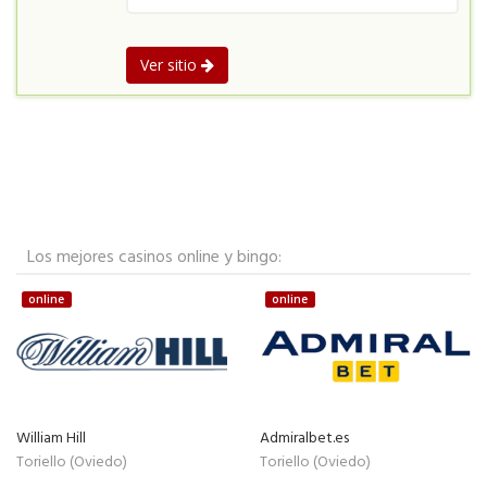
Ver sitio
Los mejores casinos online y bingo:
online
online
William Hill
Admiralbet.es
Toriello (Oviedo)
Toriello (Oviedo)