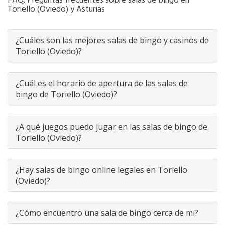
FAQ: Preguntas frecuentes sobre salas de bingo en
Toriello (Oviedo) y Asturias
¿Cuáles son las mejores salas de bingo y casinos de
Toriello (Oviedo)?
¿Cuál es el horario de apertura de las salas de
bingo de Toriello (Oviedo)?
¿A qué juegos puedo jugar en las salas de bingo de
Toriello (Oviedo)?
¿Hay salas de bingo online legales en Toriello
(Oviedo)?
¿Cómo encuentro una sala de bingo cerca de mí?