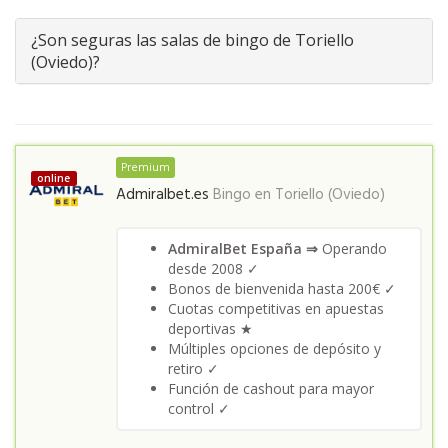
¿Son seguras las salas de bingo de Toriello
(Oviedo)?
Premium
online
Admiralbet.es
Bingo en
Toriello (Oviedo)
AdmiralBet España ⇒
Operando
desde 2008 ✓
Bonos de bienvenida hasta 200€ ✓
Cuotas competitivas en apuestas
deportivas ★
Múltiples opciones de depósito y
retiro ✓
Función de cashout para mayor
control ✓