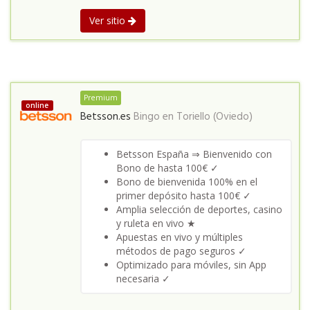
Ver sitio
Premium
online
Betsson.es
Bingo en
Toriello (Oviedo)
Betsson España ⇒ Bienvenido con
Bono de hasta 100€ ✓
Bono de bienvenida 100% en el
primer depósito hasta 100€ ✓
Amplia selección de deportes, casino
y ruleta en vivo ★
Apuestas en vivo y múltiples
métodos de pago seguros ✓
Optimizado para móviles, sin App
necesaria ✓