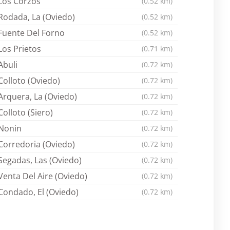
Los Corzos
(0.52 km)
Rodada, La (Oviedo)
(0.52 km)
Fuente Del Forno
(0.52 km)
Los Prietos
(0.71 km)
Abuli
(0.72 km)
Colloto (Oviedo)
(0.72 km)
Arquera, La (Oviedo)
(0.72 km)
Colloto (Siero)
(0.72 km)
Nonin
(0.72 km)
Corredoria (Oviedo)
(0.72 km)
Segadas, Las (Oviedo)
(0.72 km)
Venta Del Aire (Oviedo)
(0.72 km)
Condado, El (Oviedo)
(0.72 km)