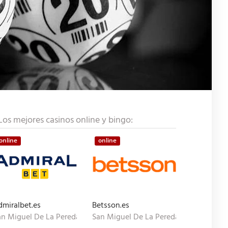
Los mejores casinos online y bingo:
online
online
dmiralbet.es
Betsson.es
an Miguel De La Pereda
San Miguel De La Pereda