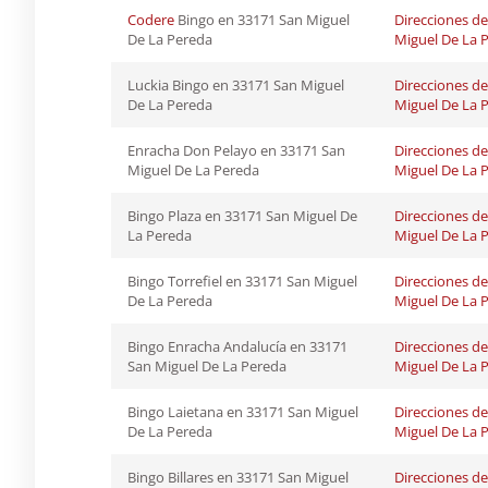
Codere
Bingo en 33171 San Miguel
Direcciones de
De La Pereda
Miguel De La 
Luckia Bingo en 33171 San Miguel
Direcciones de
De La Pereda
Miguel De La 
Enracha Don Pelayo en 33171 San
Direcciones de
Miguel De La Pereda
Miguel De La 
Bingo Plaza en 33171 San Miguel De
Direcciones de
La Pereda
Miguel De La 
Bingo Torrefiel en 33171 San Miguel
Direcciones de
De La Pereda
Miguel De La 
Bingo Enracha Andalucía en 33171
Direcciones de
San Miguel De La Pereda
Miguel De La 
Bingo Laietana en 33171 San Miguel
Direcciones de
De La Pereda
Miguel De La 
Bingo Billares en 33171 San Miguel
Direcciones de