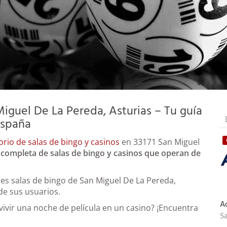
Miguel De La Pereda, Asturias – Tu guía
España
orio de salas de bingo y casinos
en 33171 San Miguel
 completa de salas de bingo y casinos que operan de
es salas de bingo de San Miguel De La Pereda,
de sus usuarios.
A
vivir una noche de película en un casino? ¡Encuentra
S