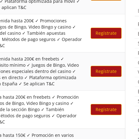
o ✓ Plataforma optimizada para móvil ✓
 aplican T&C
enida hasta 200€ ✓ Promociones
gos de Bingo, Video Bingo y casino ✓
 del casino ✓ También apuestas
Regístrate
 ✓ Métodos de pago seguros ✓ Operador
T&C
nida hasta 200€ en freebets ✓
sito mínimo ✓ Juegos de Bingo, Video
iones especiales dentro del casino ✓
Regístrate
s en directo ✓ Plataforma optimizada
n España ✓ Se aplican T&C
 hasta 200€ en freebets ✓ Promoción
os de Bingo, Video Bingo y casino ✓
 de la sección Bingo ✓ También
Regístrate
 Métodos de pago seguros ✓ Operador
T&C
 hasta 150€ ✓ Promoción en varios