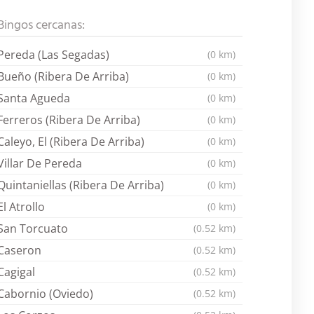
Bingos cercanas:
Pereda (Las Segadas)
(0 km)
Bueño (Ribera De Arriba)
(0 km)
Santa Agueda
(0 km)
Ferreros (Ribera De Arriba)
(0 km)
Caleyo, El (Ribera De Arriba)
(0 km)
Villar De Pereda
(0 km)
Quintaniellas (Ribera De Arriba)
(0 km)
El Atrollo
(0 km)
San Torcuato
(0.52 km)
Caseron
(0.52 km)
Cagigal
(0.52 km)
Cabornio (Oviedo)
(0.52 km)