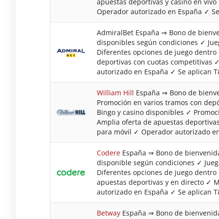
apuestas deportivas y casino en viv
Operador autorizado en España ✓ Se
AdmiralBet España ⇒ Bono de bienv
disponibles según condiciones ✓ Jue
Diferentes opciones de juego dentro
deportivas con cuotas competitivas
autorizado en España ✓ Se aplican 
William Hill
España ⇒ Bono de bienve
Promoción en varios tramos con depó
Bingo y casino disponibles ✓ Promoc
Amplia oferta de apuestas deportiva
para móvil ✓ Operador autorizado e
Codere
España ⇒ Bono de bienvenida
disponible según condiciones ✓ Jueg
Diferentes opciones de juego dentro
apuestas deportivas y en directo ✓
autorizado en España ✓ Se aplican 
Betway
España ⇒ Bono de bienvenida