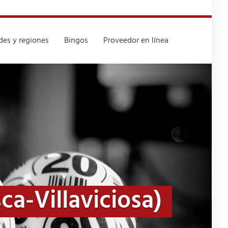
des y regiones
Bingos
Proveedor en línea
ca-Villaviciosa)