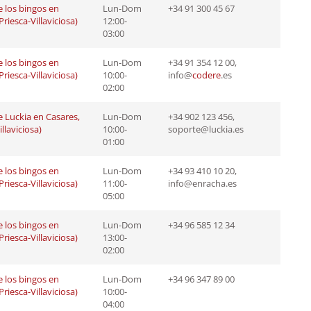
e los bingos en
Lun-Dom
+34 91 300 45 67
Priesca-Villaviciosa)
12:00-
03:00
e los bingos en
Lun-Dom
+34 91 354 12 00,
Priesca-Villaviciosa)
10:00-
info@
codere
.es
02:00
e Luckia en Casares,
Lun-Dom
+34 902 123 456,
llaviciosa)
10:00-
soporte@luckia.es
01:00
e los bingos en
Lun-Dom
+34 93 410 10 20,
Priesca-Villaviciosa)
11:00-
info@enracha.es
05:00
e los bingos en
Lun-Dom
+34 96 585 12 34
Priesca-Villaviciosa)
13:00-
02:00
e los bingos en
Lun-Dom
+34 96 347 89 00
Priesca-Villaviciosa)
10:00-
04:00