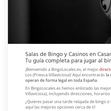
Salas de Bingo y Casinos en Casare
Tu guía completa para jugar al b
¡Bienvenido a BingoLocales.es, el mejor
direct
Los (Priesca-Villaviciosa)! Aquí encontrarás
la
operan de forma legal en toda España
.
En BingoLocales.es hemos enlistado las mejore
Villaviciosa), incluyendo direcciones, horario
¿Quieres pasar una tarde relajada de bingo o 
aquí las mejores opciones cerca de ti!