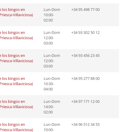
e los bingos en
Lun-Dom
+34 95 498 77 00
Priesca-Villaviciosa)
10:00-
02:00
e los bingos en
Lun-Dom
+34 93 302 50 12
Priesca-Villaviciosa)
12:00-
03:00
e los bingos en
Lun-Dom
+34 93 456 23 45
Priesca-Villaviciosa)
12:00-
03:00
e los bingos en
Lun-Dom
+34 95 277 88 00
Priesca-Villaviciosa)
10:30-
04:00
e los bingos en
Lun-Dom
+34 97 171 12 00
Priesca-Villaviciosa)
14:00-
02:00
e los bingos en
Lun-Dom
+34 96 512 34 55
Priesca-Villaviciosa)
10:00-