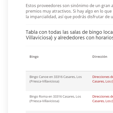
Estos proveedores son sinónimo de un gran am
premios muy atractivos. Si hay algo en lo que
la imparcialidad, así que podrás disfrutar de 
Tabla con todas las salas de bingo loca
Villaviciosa) y alrededores con horario
Bingo
Dirección
Bingo Canoe en 33316 Casares, Los
Direcciones d
(Priesca-Villaviciosa)
Casares, Los (
Bingo Roma en 33316 Casares, Los
Direcciones d
(Priesca-Villaviciosa)
Casares, Los (