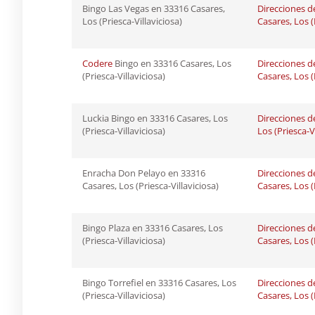
Bingo Las Vegas en 33316 Casares,
Direcciones d
Los (Priesca-Villaviciosa)
Casares, Los (
Codere
Bingo en 33316 Casares, Los
Direcciones d
(Priesca-Villaviciosa)
Casares, Los (
Luckia Bingo en 33316 Casares, Los
Direcciones d
(Priesca-Villaviciosa)
Los (Priesca-Vi
Enracha Don Pelayo en 33316
Direcciones d
Casares, Los (Priesca-Villaviciosa)
Casares, Los (
Bingo Plaza en 33316 Casares, Los
Direcciones d
(Priesca-Villaviciosa)
Casares, Los (
Bingo Torrefiel en 33316 Casares, Los
Direcciones d
(Priesca-Villaviciosa)
Casares, Los (