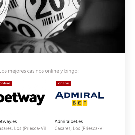
Los mejores casinos online y bingo:
online
online
etway.es
Admiralbet.es
sares, Los (Priesca-Villaviciosa)
Casares, Los (Priesca-Villaviciosa)