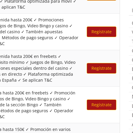
o ✓ Plataforma optimizada para móvil ✓
 aplican T&C
enida hasta 200€ ✓ Promociones
gos de Bingo, Video Bingo y casino ✓
 del casino ✓ También apuestas
Regístrate
 ✓ Métodos de pago seguros ✓ Operador
T&C
nida hasta 200€ en freebets ✓
sito mínimo ✓ Juegos de Bingo, Video
iones especiales dentro del casino ✓
Regístrate
s en directo ✓ Plataforma optimizada
n España ✓ Se aplican T&C
 hasta 200€ en freebets ✓ Promoción
os de Bingo, Video Bingo y casino ✓
 de la sección Bingo ✓ También
Regístrate
 Métodos de pago seguros ✓ Operador
T&C
 hasta 150€ ✓ Promoción en varios