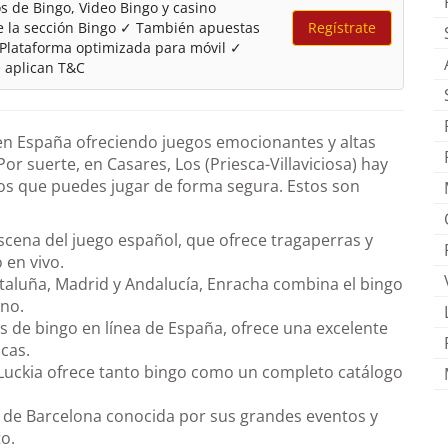
s de Bingo, Video Bingo y casino
e la sección Bingo ✓ También apuestas
Regístrate
Plataforma optimizada para móvil ✓
 aplican T&C
 en España ofreciendo juegos emocionantes y altas
Por suerte, en Casares, Los (Priesca-Villaviciosa) hay
os que puedes jugar de forma segura. Estos son
escena del juego español, que ofrece tragaperras y
 en vivo.
ataluña, Madrid y Andalucía, Enracha combina el bingo
ino.
s de bingo en línea de España, ofrece una excelente
icas.
, Luckia ofrece tanto bingo como un completo catálogo
o de Barcelona conocida por sus grandes eventos y
o.