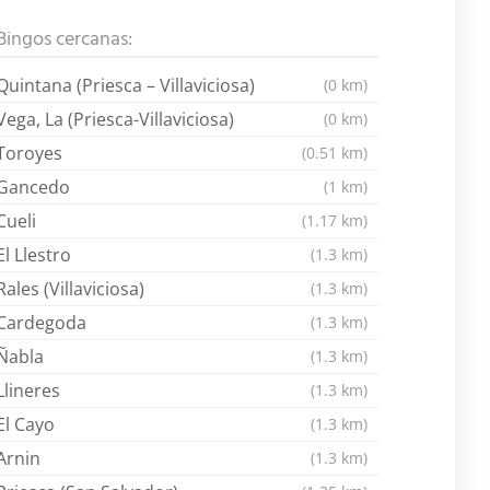
Bingos cercanas:
Quintana (Priesca – Villaviciosa)
(0 km)
Vega, La (Priesca-Villaviciosa)
(0 km)
Toroyes
(0.51 km)
Gancedo
(1 km)
Cueli
(1.17 km)
El Llestro
(1.3 km)
Rales (Villaviciosa)
(1.3 km)
Cardegoda
(1.3 km)
Ñabla
(1.3 km)
Llineres
(1.3 km)
El Cayo
(1.3 km)
Arnin
(1.3 km)