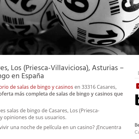
s, Los (Priesca-Villaviciosa), Asturias –
ingo en España
orio de salas de bingo y casinos
en 33316 Casares,
 oferta más completa de salas de bingo y casinos que
s salas de bingo de Casares, Los (Priesca-
s y opiniones de sus usuarios.
B
vivir una noche de película en un casino? ¡Encuentra
Ca