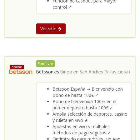
Función de cashout para mayor
control ✓
Ver sitio
Premium
online
Betsson.es
Bingo en
San Andres (Villaviciosa)
Betsson España ⇒ Bienvenido con
Bono de hasta 100€ ✓
Bono de bienvenida 100% en el
primer depósito hasta 100€ ✓
Amplia selección de deportes, casino
y ruleta en vivo ★
Apuestas en vivo y múltiples
métodos de pago seguros ✓
Optimizado para móviles, sin App