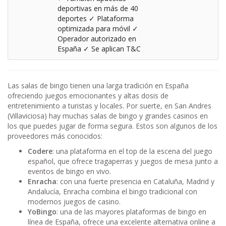
deportivas en más de 40
deportes ✓ Plataforma
optimizada para móvil ✓
Operador autorizado en
España ✓ Se aplican T&C
Las salas de bingo tienen una larga tradición en España
ofreciendo juegos emocionantes y altas dosis de
entretenimiento a turistas y locales. Por suerte, en San Andres
(Villaviciosa) hay muchas salas de bingo y grandes casinos en
los que puedes jugar de forma segura. Estos son algunos de los
proveedores más conocidos:
Codere
: una plataforma en el top de la escena del juego
español, que ofrece tragaperras y juegos de mesa junto a
eventos de bingo en vivo.
Enracha
: con una fuerte presencia en Cataluña, Madrid y
Andalucía, Enracha combina el bingo tradicional con
modernos juegos de casino.
YoBingo
: una de las mayores plataformas de bingo en
línea de España, ofrece una excelente alternativa online a