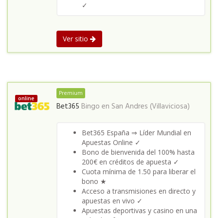
✓
Ver sitio
Premium
online
Bet365
Bingo en
San Andres (Villaviciosa)
Bet365 España ⇒ Líder Mundial en
Apuestas Online ✓
Bono de bienvenida del 100% hasta
200€ en créditos de apuesta ✓
Cuota mínima de 1.50 para liberar el
bono ★
Acceso a transmisiones en directo y
apuestas en vivo ✓
Apuestas deportivas y casino en una