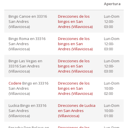
Apertura
Bingo Canoe en 33316
Direcciones de los
Lun-Dom
San Andres
bingos en San
12:00-
(Villaviciosa)
Andres (Villaviciosa)
03:00
Bingo Roma en 33316
Direcciones de los
Lun-Dom
San Andres
bingos en San
12:00-
(Villaviciosa)
Andres (Villaviciosa)
03:00
Bingo Las Vegas en
Direcciones de los
Lun-Dom
33316 San Andres
bingos en San
12:00-
(Villaviciosa)
Andres (Villaviciosa)
03:00
Codere
Bingo en 33316
Direcciones de los
Lun-Dom
San Andres
bingos en San
10:00-
(Villaviciosa)
Andres (Villaviciosa)
02:00
Luckia Bingo en 33316
Direcciones de Luckia
Lun-Dom
San Andres
en San Andres
10:00-
(Villaviciosa)
(Villaviciosa)
01:00
Enracha Don Pelayo en
Direcciones de los
Lun-Dom