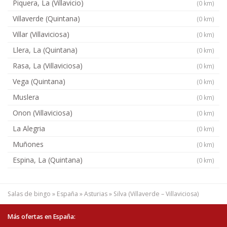
Piquera, La (Villavicio)
(0 km)
Villaverde (Quintana)
(0 km)
Villar (Villaviciosa)
(0 km)
Llera, La (Quintana)
(0 km)
Rasa, La (Villaviciosa)
(0 km)
Vega (Quintana)
(0 km)
Muslera
(0 km)
Onon (Villaviciosa)
(0 km)
La Alegria
(0 km)
Muñones
(0 km)
Espina, La (Quintana)
(0 km)
Salas de bingo
»
España
»
Asturias
»
Silva (Villaverde – Villaviciosa)
Más ofertas en España: