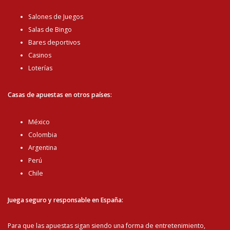
Salones de Juegos
Salas de Bingo
Bares deportivos
Casinos
Loterías
Casas de apuestas en otros países:
México
Colombia
Argentina
Perú
Chile
Juega seguro y responsable en España:
Para que las apuestas sigan siendo una forma de entretenimiento,