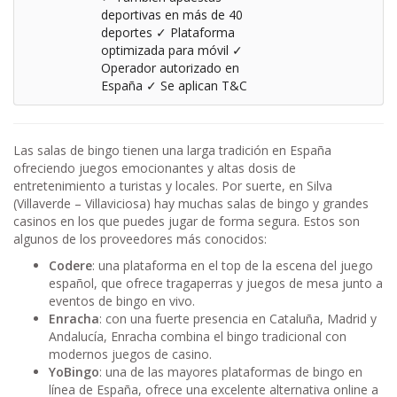
deportivas en más de 40
deportes ✓ Plataforma
optimizada para móvil ✓
Operador autorizado en
España ✓ Se aplican T&C
Las salas de bingo tienen una larga tradición en España
ofreciendo juegos emocionantes y altas dosis de
entretenimiento a turistas y locales. Por suerte, en Silva
(Villaverde – Villaviciosa) hay muchas salas de bingo y grandes
casinos en los que puedes jugar de forma segura. Estos son
algunos de los proveedores más conocidos:
Codere
: una plataforma en el top de la escena del juego
español, que ofrece tragaperras y juegos de mesa junto a
eventos de bingo en vivo.
Enracha
: con una fuerte presencia en Cataluña, Madrid y
Andalucía, Enracha combina el bingo tradicional con
modernos juegos de casino.
YoBingo
: una de las mayores plataformas de bingo en
línea de España, ofrece una excelente alternativa online a