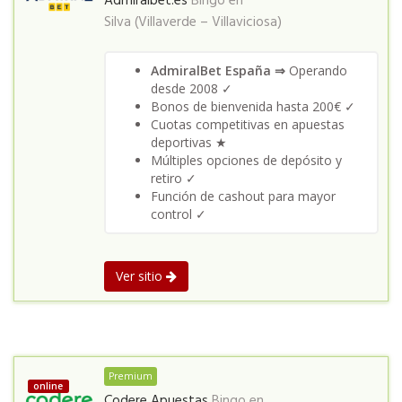
Admiralbet.es
Bingo en
Silva (Villaverde – Villaviciosa)
AdmiralBet España ⇒
Operando
desde 2008 ✓
Bonos de bienvenida hasta 200€ ✓
Cuotas competitivas en apuestas
deportivas ★
Múltiples opciones de depósito y
retiro ✓
Función de cashout para mayor
control ✓
Ver sitio
Premium
online
Codere Apuestas
Bingo en