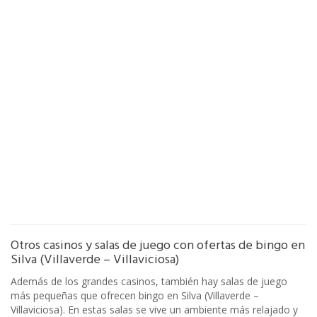
Otros casinos y salas de juego con ofertas de bingo en
Silva (Villaverde – Villaviciosa)
Además de los grandes casinos, también hay salas de juego
más pequeñas que ofrecen bingo en Silva (Villaverde –
Villaviciosa). En estas salas se vive un ambiente más relajado y