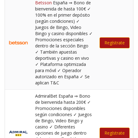
Betsson
España ⇒ Bono de
bienvenida de hasta 100€ ✓
100% en el primer depósito
(según condiciones) ✓
Juegos de Bingo, Video
Bingo y casino disponibles ✓
Promociones especiales
Regístrate
dentro de la sección Bingo
✓ También apuestas
deportivas y casino en vivo
✓ Plataforma optimizada
para móvil ✓ Operador
autorizado en España ✓ Se
aplican T&C
AdmiralBet España ⇒ Bono
de bienvenida hasta 200€ ✓
Promociones disponibles
según condiciones ✓ Juegos
de Bingo, Video Bingo y
casino ✓ Diferentes
opciones de juego dentro
Regístrate