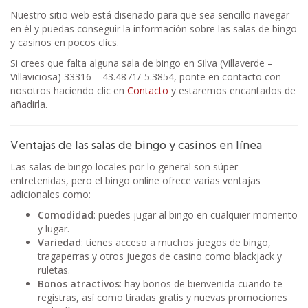
Nuestro sitio web está diseñado para que sea sencillo navegar
en él y puedas conseguir la información sobre las salas de bingo
y casinos en pocos clics.
Si crees que falta alguna sala de bingo en Silva (Villaverde –
Villaviciosa) 33316 – 43.4871/-5.3854, ponte en contacto con
nosotros haciendo clic en
Contacto
y estaremos encantados de
añadirla.
Ventajas de las salas de bingo y casinos en línea
Las salas de bingo locales por lo general son súper
entretenidas, pero el bingo online ofrece varias ventajas
adicionales como:
Comodidad
: puedes jugar al bingo en cualquier momento
y lugar.
Variedad
: tienes acceso a muchos juegos de bingo,
tragaperras y otros juegos de casino como blackjack y
ruletas.
Bonos atractivos
: hay bonos de bienvenida cuando te
registras, así como tiradas gratis y nuevas promociones