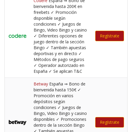
Codere
España ⇒ Bono de
bienvenida hasta 200€ en
freebets ✓ Promoción
disponible según
condiciones ✓ Juegos de
Bingo, Video Bingo y casino
✓ Diferentes opciones de
Regístrate
juego dentro de la sección
Bingo ✓ También apuestas
deportivas y en directo ✓
Métodos de pago seguros
✓ Operador autorizado en
España ✓ Se aplican T&C
Betway
España ⇒ Bono de
bienvenida hasta 150€ ✓
Promoción en varios
depósitos según
condiciones ✓ Juegos de
Bingo, Video Bingo y casino
disponibles ✓ Promociones
Regístrate
dentro de la sección Bingo
✓ También apuestas